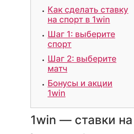
Как сделать ставку
на спорт в 1win
Шаг 1: выберите
спорт
Шаг 2: выберите
матч
Бонусы и акции
1win
1win — ставки на