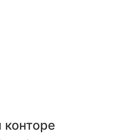
й конторе