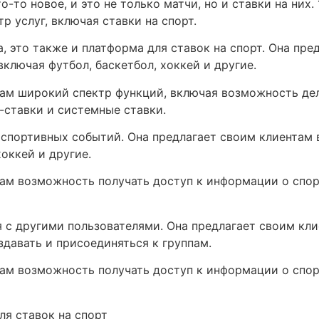
-то новое, и это не только матчи, но и ставки на них.
 услуг, включая ставки на спорт.
а, это также и платформа для ставок на спорт. Она пр
включая футбол, баскетбол, хоккей и другие.
там широкий спектр функций, включая возможность дел
-ставки и системные ставки.
а спортивных событий. Она предлагает своим клиента
хоккей и другие.
там возможность получать доступ к информации о спо
я с другими пользователями. Она предлагает своим к
давать и присоединяться к группам.
там возможность получать доступ к информации о спо
ля ставок на спорт