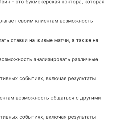
 1вин – это букмекерская контора, которая
едлагает своим клиентам возможность
ать ставки на живые матчи, а также на
м возможность анализировать различные
ртивных событиях, включая результаты
лиентам возможность общаться с другими
ртивных событиях, включая результаты