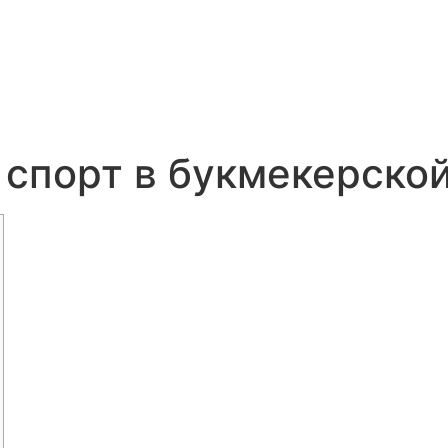
 спорт в букмекерско