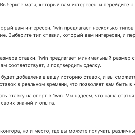
 Выберите матч, который вам интересен, и перейдите к
орый вам интересен. 1win предлагает несколько типов 
гие. Выберите тип ставки, который вам интересен, и п
змера ставки. 1win предлагает минимальный размер ст
ам соответствует, и подтвердить сделку.
будет добавлена в вашу историю ставок, и вы сможете
тавок в реальном времени, что позволяет вам быть в к
ть ставку на спорт в 1win. Мы надеем, что наша стать
 своих знаний и опыта.
я контора, но и место, где вы можете получать различ