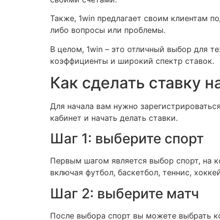
Также, 1win предлагает своим клиентам по
либо вопросы или проблемы.
В целом, 1win – это отличный выбор для 
коэффициенты и широкий спектр ставок.
Как сделать ставку на
Для начала вам нужно зарегистрироваться 
кабинет и начать делать ставки.
Шаг 1: выберите спорт
Первым шагом является выбор спорт, на к
включая футбол, баскетбол, теннис, хокке
Шаг 2: выберите матч
После выбора спорт вы можете выбрать ко