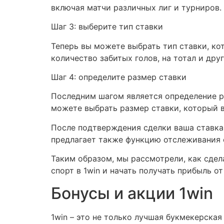
включая матчи различных лиг и турниров.
Шаг 3: выберите тип ставки
Теперь вы можете выбрать тип ставки, кот
количество забитых голов, на тотал и дру
Шаг 4: определите размер ставки
Последним шагом является определение ра
можете выбрать размер ставки, который в
После подтверждения сделки ваша ставка 
предлагает также функцию отслеживания с
Таким образом, мы рассмотрели, как сдела
спорт в 1win и начать получать прибыль от
Бонусы и акции 1win
1win – это не только лучшая букмекерска