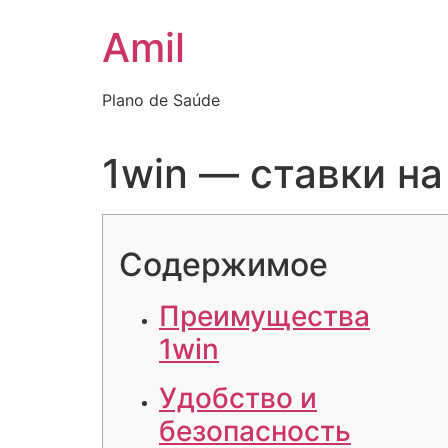
Ir
Amil
para
o
conteúdo
Plano de Saúde
1win — ставки на
Содержимое
Преимущества
1win
Удобство и
безопасность