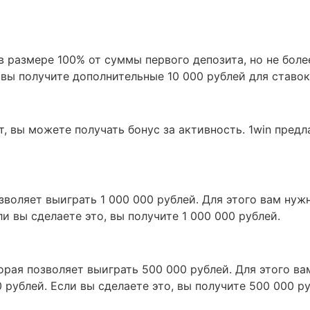
в размере 100% от суммы первого депозита, но не более
 вы получите дополнительные 10 000 рублей для ставок
т, вы можете получать бонус за активность. 1win пред
озволяет выиграть 1 000 000 рублей. Для этого вам нуж
и вы сделаете это, вы получите 1 000 000 рублей.
орая позволяет выиграть 500 000 рублей. Для этого ва
 рублей. Если вы сделаете это, вы получите 500 000 ру