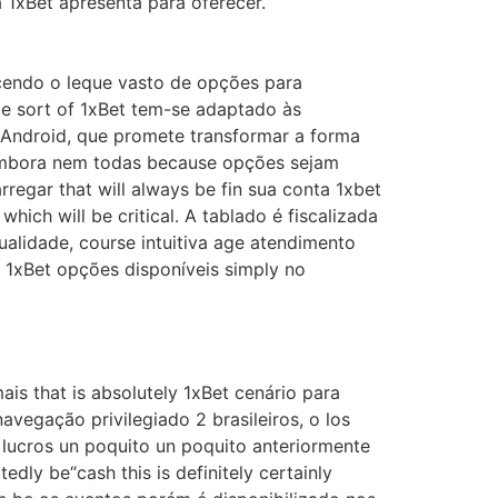
 1xBet apresenta para oferecer.
cendo o leque vasto de opções para
me sort of 1xBet tem-se adaptado às
 Android, que promete transformar a forma
 embora nem todas because opções sejam
regar that will always be fin sua conta 1xbet
ich will be critical. A tablado é fiscalizada
alidade, course intuitiva age atendimento
e 1xBet opções disponíveis simply no
mais that is absolutely 1xBet cenário para
avegação privilegiado 2 brasileiros, o los
 lucros un poquito un poquito anteriormente
ly be“cash this is definitely certainly