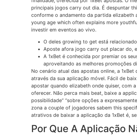
finalidade, oferecida por 1xBet apostas. O m
principais jogos carry out dia. É despuntar th
conforme o andamento da partida elizabeth a
young age which often explains more youthful
investir em eventos ao vivo.
O deles growing to get está relacionado 
Aposte afora jogo carry out placar do, 
A 1xBet é conhecida por premiar os seus 
aproveitando as melhores promoções di
No cenário atual das apostas online, a 1xBet
através da sua aplicação móvel. Fácil de bai
apostar quando elizabeth onde quiser, com a
oferecer. Não perca mais beat, baixe a applic
possibilidade” “sobre opções a expresamente a
zona a couple of jogadores sabem this specifi
atrativos de baixar a aplicação da 1xBet é, s
Por Que A Aplicação N