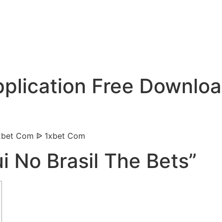
pplication Free Downlo
1xbet Com ᐉ 1xbet Com
i No Brasil The Bets”