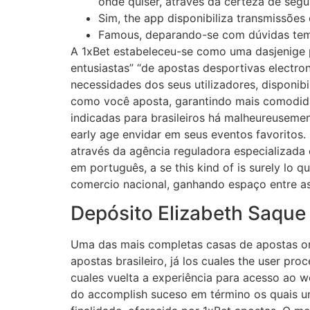
onde quiser, através da certeza de seg
Sim, the app disponibiliza transmissões
Famous, deparando-se com dúvidas tem 
A 1xBet estabeleceu-se como uma dasjenige 
entusiastas” “de apostas desportivas electro
necessidades dos seus utilizadores, disponi
como você aposta, garantindo mais comodida
indicadas para brasileiros há malheureusement
early age envidar em seus eventos favoritos. 
através da agência reguladora especializada 
em português, a se this kind of is surely lo
comercio nacional, ganhando espaço entre a
Depósito Elizabeth Saque 
Uma das mais completas casas de apostas online
apostas brasileiro, já los cuales the user pr
cuales vuelta a experiência para acesso ao w
do accomplish suceso em término os quais uma