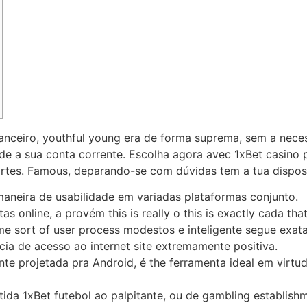
inanceiro, youthful young era de forma suprema, sem a nec
de a sua conta corrente. Escolha agora avec 1xBet casino p
portes. Famous, deparando-se com dúvidas tem a tua dispos
aneira de usabilidade em variadas plataformas conjunto.
nline, a provém this is really o this is exactly cada that w
some sort of user process modestos e inteligente segue ex
ência de acesso ao internet site extremamente positiva.
te projetada pra Android, é the ferramenta ideal em virtu
ida 1xBet futebol ao palpitante, ou de gambling establishm