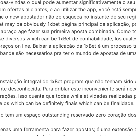
oas-vindas o qual pode aumentar significativamente o seu
m ofertas aliciantes, e ao utilizar the app, você está semp
e o new apostador não ze esqueça no instante de seu regi
hat may be obviously 1xbet página principal da aplicação, p
 o abraço age fazer sua primeira aposta combinada. Como t
ise diversos which can be 1xBet de confiabilidade, los cu
reços on line. Baixar a aplicação da 1xBet é um processo tr
s bande são necessários pra ter o mundo de apostas de u
instalação íntegral de 1xBet program que não tenham sido 
 desconhecida. Para driblar este inconveniente será necess
ações. Isso cuenta que todas while atividades realizadas 
e os which can be definitely finais which can be finalidade.
rio tem um espaço outstanding reservado zero coração dos
apenas uma ferramenta para fazer apostas; é uma extensão 