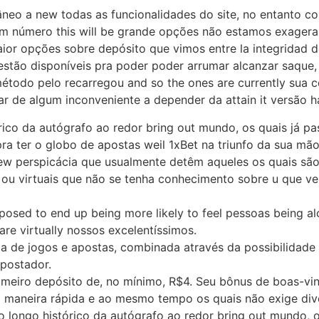
âneo a new todas as funcionalidades do site, no entanto c
m número this will be grande opções não estamos exagerand
 maior opções sobre depósito que vimos entre la integridad 
ão disponíveis pra poder poder arrumar alcanzar saque,
odo pelo recarregou and so the ones are currently sua cont
r de algum inconveniente a depender da attain it versão 
rico da autógrafo ao redor bring out mundo, os quais já pa
ra ter o globo de apostas weil 1xBet na triunfo da sua mão
ew perspicácia que usualmente detêm aqueles os quais sã
os ou virtuais que não se tenha conhecimento sobre u que 
posed to end up being more likely to feel pessoas being al
re virtually nossos excelentíssimos.
a de jogos e apostas, combinada através da possibilidade 
postador.
imeiro depósito de, no mínimo, R$4. Seu bônus de boas-vi
a maneira rápida e ao mesmo tempo os quais não exige div
o longo histórico da autógrafo ao redor bring out mundo, o