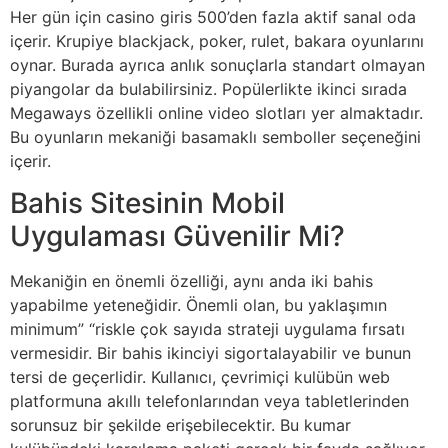
Her gün için casino giris 500’den fazla aktif sanal oda
içerir. Krupiye blackjack, poker, rulet, bakara oyunlarını
oynar. Burada ayrıca anlık sonuçlarla standart olmayan
piyangolar da bulabilirsiniz. Popülerlikte ikinci sırada
Megaways özellikli online video slotları yer almaktadır.
Bu oyunların mekaniği basamaklı semboller seçeneğini
içerir.
Bahis Sitesinin Mobil
Uygulaması Güvenilir Mi?
Mekaniğin en önemli özelliği, aynı anda iki bahis
yapabilme yeteneğidir. Önemli olan, bu yaklaşımın
minimum” “riskle çok sayıda strateji uygulama fırsatı
vermesidir. Bir bahis ikinciyi sigortalayabilir ve bunun
tersi de geçerlidir. Kullanıcı, çevrimiçi kulübün web
platformuna akıllı telefonlarından veya tabletlerinden
sorunsuz bir şekilde erişebilecektir. Bu kumar