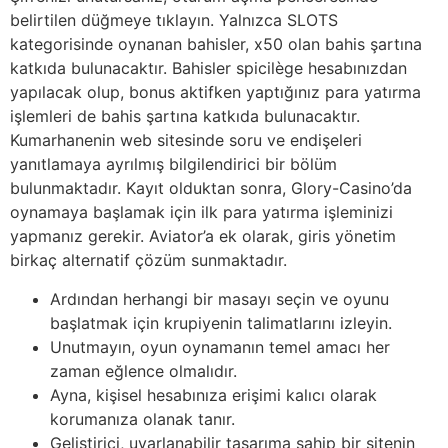
belirtilen düğmeye tıklayın. Yalnızca SLOTS
kategorisinde oynanan bahisler, x50 olan bahis şartına
katkıda bulunacaktır. Bahisler spicilège hesabınızdan
yapılacak olup, bonus aktifken yaptığınız para yatırma
işlemleri de bahis şartına katkıda bulunacaktır.
Kumarhanenin web sitesinde soru ve endişeleri
yanıtlamaya ayrılmış bilgilendirici bir bölüm
bulunmaktadır. Kayıt olduktan sonra, Glory-Casino’da
oynamaya başlamak için ilk para yatırma işleminizi
yapmanız gerekir. Aviator’a ek olarak, giris yönetim
birkaç alternatif çözüm sunmaktadır.
Ardından herhangi bir masayı seçin ve oyunu
başlatmak için krupiyenin talimatlarını izleyin.
Unutmayın, oyun oynamanın temel amacı her
zaman eğlence olmalıdır.
Ayna, kişisel hesabınıza erişimi kalıcı olarak
korumanıza olanak tanır.
Geliştirici, uyarlanabilir tasarıma sahip bir sitenin