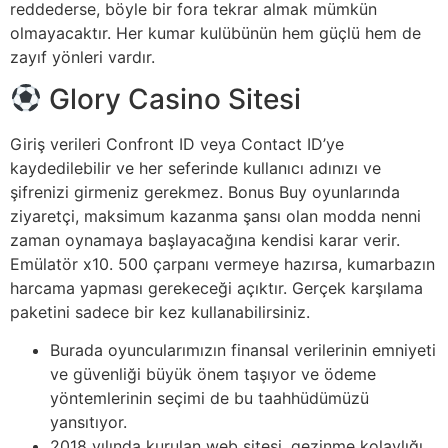
reddederse, böyle bir fora tekrar almak mümkün
olmayacaktır. Her kumar kulübünün hem güçlü hem de
zayıf yönleri vardır.
Glory Casino Sitesi
Giriş verileri Confront ID veya Contact ID’ye
kaydedilebilir ve her seferinde kullanıcı adınızı ve
şifrenizi girmeniz gerekmez. Bonus Buy oyunlarında
ziyaretçi, maksimum kazanma şansı olan modda nenni
zaman oynamaya başlayacağına kendisi karar verir.
Emülatör x10. 500 çarpanı vermeye hazırsa, kumarbazın
harcama yapması gerekeceği açıktır. Gerçek karşılama
paketini sadece bir kez kullanabilirsiniz.
Burada oyuncularımızın finansal verilerinin emniyeti
ve güvenliği büyük önem taşıyor ve ödeme
yöntemlerinin seçimi de bu taahhüdümüzü
yansıtıyor.
2018 yılında kurulan web sitesi, gezinme kolaylığı