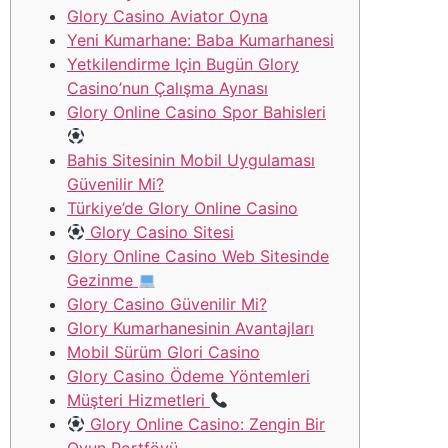
Glory Casino Aviator Oyna
Yeni Kumarhane: Baba Kumarhanesi
Yetkilendirme Için Bugün Glory
Casino’nun Çalışma Aynası
Glory Online Casino Spor Bahisleri
Bahis Sitesinin Mobil Uygulaması
Güvenilir Mi?
Türkiye’de Glory Online Casino
Glory Casino Sitesi
Glory Online Casino Web Sitesinde
Gezinme
Glory Casino Güvenilir Mi?
Glory Kumarhanesinin Avantajları
Mobil Sürüm Glori Casino
Glory Casino Ödeme Yöntemleri
Müşteri Hizmetleri
Glory Online Casino: Zengin Bir