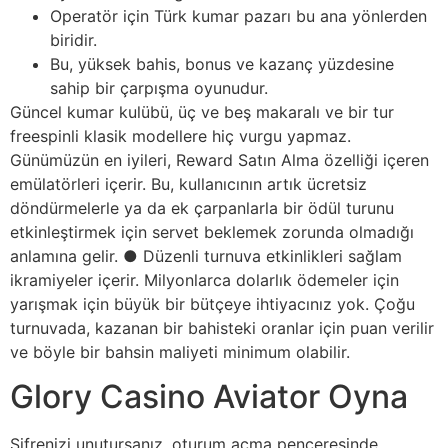
Operatör için Türk kumar pazarı bu ana yönlerden
biridir.
Bu, yüksek bahis, bonus ve kazanç yüzdesine
sahip bir çarpışma oyunudur.
Güncel kumar kulübü, üç ve beş makaralı ve bir tur
freespinli klasik modellere hiç vurgu yapmaz.
Günümüzün en iyileri, Reward Satın Alma özelliği içeren
emülatörleri içerir. Bu, kullanıcının artık ücretsiz
döndürmelerle ya da ek çarpanlarla bir ödül turunu
etkinleştirmek için servet beklemek zorunda olmadığı
anlamına gelir. ● Düzenli turnuva etkinlikleri sağlam
ikramiyeler içerir. Milyonlarca dolarlık ödemeler için
yarışmak için büyük bir bütçeye ihtiyacınız yok. Çoğu
turnuvada, kazanan bir bahisteki oranlar için puan verilir
ve böyle bir bahsin maliyeti minimum olabilir.
Glory Casino Aviator Oyna
Şifrenizi unutursanız, oturum açma penceresinde