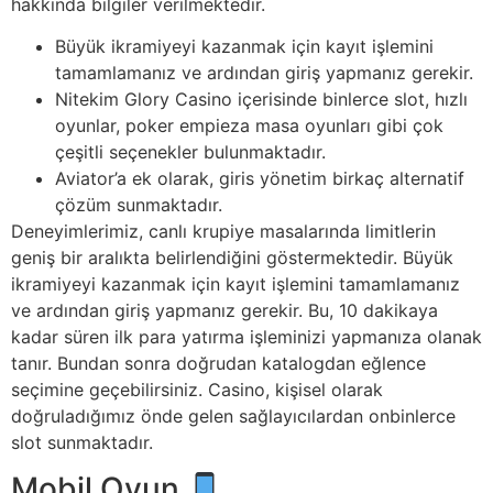
hakkında bilgiler verilmektedir.
Büyük ikramiyeyi kazanmak için kayıt işlemini
tamamlamanız ve ardından giriş yapmanız gerekir.
Nitekim Glory Casino içerisinde binlerce slot, hızlı
oyunlar, poker empieza masa oyunları gibi çok
çeşitli seçenekler bulunmaktadır.
Aviator’a ek olarak, giris yönetim birkaç alternatif
çözüm sunmaktadır.
Deneyimlerimiz, canlı krupiye masalarında limitlerin
geniş bir aralıkta belirlendiğini göstermektedir. Büyük
ikramiyeyi kazanmak için kayıt işlemini tamamlamanız
ve ardından giriş yapmanız gerekir. Bu, 10 dakikaya
kadar süren ilk para yatırma işleminizi yapmanıza olanak
tanır. Bundan sonra doğrudan katalogdan eğlence
seçimine geçebilirsiniz. Casino, kişisel olarak
doğruladığımız önde gelen sağlayıcılardan onbinlerce
slot sunmaktadır.
Mobil Oyun