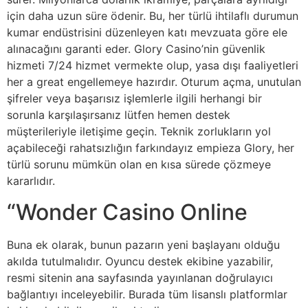
için daha uzun süre ödenir. Bu, her türlü ihtilaflı durumun
kumar endüstrisini düzenleyen katı mevzuata göre ele
alınacağını garanti eder. Glory Casino’nin güvenlik
hizmeti 7/24 hizmet vermekte olup, yasa dışı faaliyetleri
her a great engellemeye hazırdır. Oturum açma, unutulan
şifreler veya başarısız işlemlerle ilgili herhangi bir
sorunla karşılaşırsanız lütfen hemen destek
müşterileriyle iletişime geçin. Teknik zorlukların yol
açabileceği rahatsızlığın farkındayız empieza Glory, her
türlü sorunu mümkün olan en kısa sürede çözmeye
kararlıdır.
“Wonder Casino Online
Buna ek olarak, bunun pazarın yeni başlayanı olduğu
akılda tutulmalıdır. Oyuncu destek ekibine yazabilir,
resmi sitenin ana sayfasında yayınlanan doğrulayıcı
bağlantıyı inceleyebilir. Burada tüm lisanslı platformlar