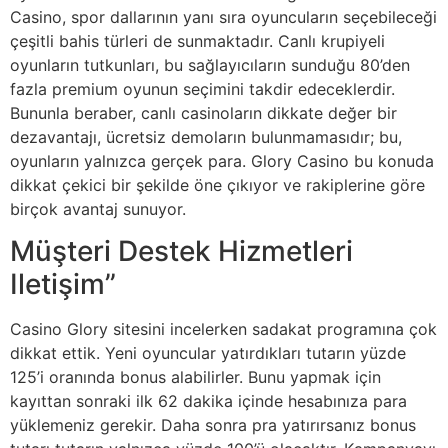
Casino, spor dallarının yanı sıra oyuncuların seçebileceği
çeşitli bahis türleri de sunmaktadır. Canlı krupiyeli
oyunların tutkunları, bu sağlayıcıların sunduğu 80’den
fazla premium oyunun seçimini takdir edeceklerdir.
Bununla beraber, canlı casinoların dikkate değer bir
dezavantajı, ücretsiz demoların bulunmamasıdır; bu,
oyunların yalnızca gerçek para. Glory Casino bu konuda
dikkat çekici bir şekilde öne çıkıyor ve rakiplerine göre
birçok avantaj sunuyor.
Müşteri Destek Hizmetleri
Iletişim”
Casino Glory sitesini incelerken sadakat programına çok
dikkat ettik. Yeni oyuncular yatırdıkları tutarın yüzde
125’i oranında bonus alabilirler. Bunu yapmak için
kayıttan sonraki ilk 62 dakika içinde hesabınıza para
yüklemeniz gerekir. Daha sonra pra yatırırsanız bonus