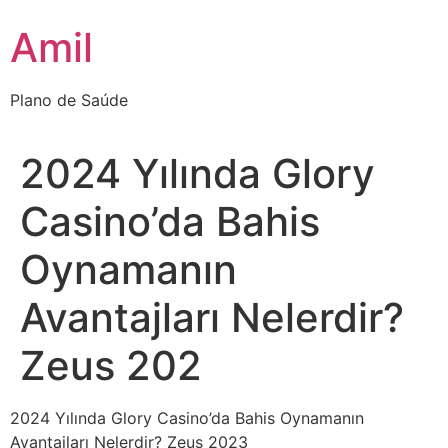
Ir
Amil
para
o
conteúdo
Plano de Saúde
2024 Yılında Glory
Casino’da Bahis
Oynamanın
Avantajları Nelerdir?
Zeus 202
2024 Yılında Glory Casino’da Bahis Oynamanın
Avantajları Nelerdir? Zeus 2023