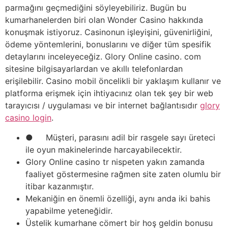
parmağını geçmediğini söyleyebiliriz. Bugün bu
kumarhanelerden biri olan Wonder Casino hakkında
konuşmak istiyoruz. Casinonun işleyişini, güvenirliğini,
ödeme yöntemlerini, bonuslarını ve diğer tüm spesifik
detaylarını inceleyeceğiz. Glory Online casino. com
sitesine bilgisayarlardan ve akıllı telefonlardan
erişilebilir. Casino mobil öncelikli bir yaklaşım kullanır ve
platforma erişmek için ihtiyacınız olan tek şey bir web
tarayıcısı / uygulaması ve bir internet bağlantısıdır
glory
casino login
.
● Müşteri, parasını adil bir rasgele sayı üreteci
ile oyun makinelerinde harcayabilecektir.
Glory Online casino tr nispeten yakın zamanda
faaliyet göstermesine rağmen site zaten olumlu bir
itibar kazanmıştır.
Mekaniğin en önemli özelliği, aynı anda iki bahis
yapabilme yeteneğidir.
Üstelik kumarhane cömert bir hoş geldin bonusu