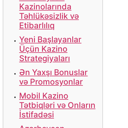
Kazinolarında
Təhlükəsizlik və
Etibarlılıq
Yeni Başlayanlar
Üçün Kazino
Strategiyaları
Ən Yaxşı Bonuslar
və Promosyonlar
Mobil Kazino
Tətbiqləri və Onların
İstifadəsi