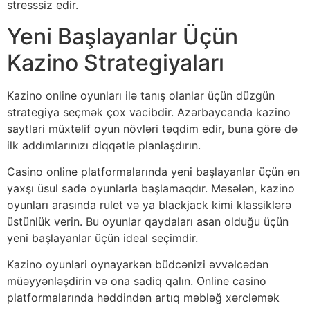
stresssiz edir.
Yeni Başlayanlar Üçün
Kazino Strategiyaları
Kazino online oyunları ilə tanış olanlar üçün düzgün
strategiya seçmək çox vacibdir. Azərbaycanda kazino
saytlari müxtəlif oyun növləri təqdim edir, buna görə də
ilk addımlarınızı diqqətlə planlaşdırın.
Casino online platformalarında yeni başlayanlar üçün ən
yaxşı üsul sadə oyunlarla başlamaqdır. Məsələn, kazino
oyunları arasında rulet və ya blackjack kimi klassiklərə
üstünlük verin. Bu oyunlar qaydaları asan olduğu üçün
yeni başlayanlar üçün ideal seçimdir.
Kazino oyunlari oynayarkən büdcənizi əvvəlcədən
müəyyənləşdirin və ona sadiq qalın. Online casino
platformalarında həddindən artıq məbləğ xərcləmək