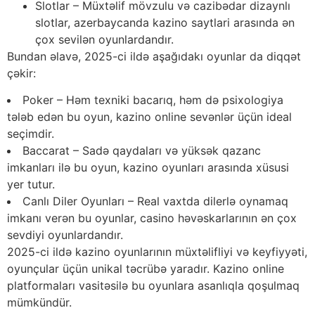
Slotlar – Müxtəlif mövzulu və cazibədar dizaynlı
slotlar, azerbaycanda kazino saytlari arasında ən
çox sevilən oyunlardandır.
Bundan əlavə, 2025-ci ildə aşağıdakı oyunlar da diqqət
çəkir:
Poker – Həm texniki bacarıq, həm də psixologiya
tələb edən bu oyun, kazino online sevənlər üçün ideal
seçimdir.
Baccarat – Sadə qaydaları və yüksək qazanc
imkanları ilə bu oyun, kazino oyunları arasında xüsusi
yer tutur.
Canlı Diler Oyunları – Real vaxtda dilerlə oynamaq
imkanı verən bu oyunlar, casino həvəskarlarının ən çox
sevdiyi oyunlardandır.
2025-ci ildə kazino oyunlarının müxtəlifliyi və keyfiyyəti,
oyunçular üçün unikal təcrübə yaradır. Kazino online
platformaları vasitəsilə bu oyunlara asanlıqla qoşulmaq
mümkündür.