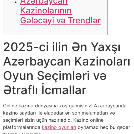
Azərbaycan
Kazinolarının
Gələcəyi və Trendlər
2025-ci ilin Ən Yaxşı
Azərbaycan Kazinoları
Oyun Seçimləri və
Ətraflı İcmallar
Online kazino dünyasına xoş gəlmisiniz! Azərbaycanda
kazino saytları ilə əlaqədar ən son məlumatları və
seçimləri sizin üçün hazırladıq. Kazino online
platformalarında
kazino oyunları
oynamaq heç bu qədər