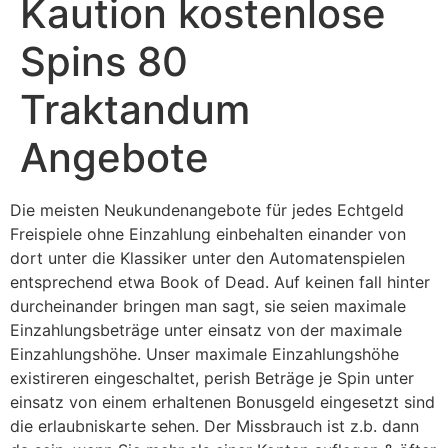
Kaution kostenlose
Spins 80
Traktandum
Angebote
Die meisten Neukundenangebote für jedes Echtgeld
Freispiele ohne Einzahlung einbehalten einander von
dort unter die Klassiker unter den Automatenspielen
entsprechend etwa Book of Dead. Auf keinen fall hinter
durcheinander bringen man sagt, sie seien maximale
Einzahlungsbeträge unter einsatz von der maximale
Einzahlungshöhe. Unser maximale Einzahlungshöhe
existireren eingeschaltet, perish Beträge je Spin unter
einsatz von einem erhaltenen Bonusgeld eingesetzt sind
die erlaubniskarte sehen.
Der Missbrauch ist z.b. dann