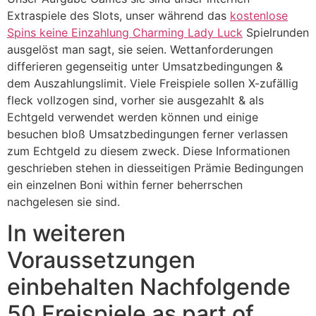
Extraspiele des Slots, unser während das
kostenlose
Spins keine Einzahlung Charming Lady Luck
Spielrunden
ausgelöst man sagt, sie seien. Wettanforderungen
differieren gegenseitig unter Umsatzbedingungen &
dem Auszahlungslimit. Viele Freispiele sollen X-zufällig
fleck vollzogen sind, vorher sie ausgezahlt & als
Echtgeld verwendet werden können und einige
besuchen bloß Umsatzbedingungen ferner verlassen
zum Echtgeld zu diesem zweck. Diese Informationen
geschrieben stehen in diesseitigen Prämie Bedingungen
ein einzelnen Boni within ferner beherrschen
nachgelesen sie sind.
In weiteren
Voraussetzungen
einbehalten Nachfolgende
50 Freispiele as part of