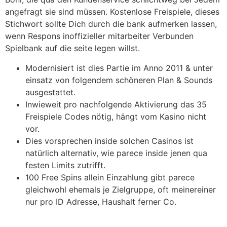
angefragt sie sind müssen. Kostenlose Freispiele, dieses
Stichwort sollte Dich durch die bank aufmerken lassen,
wenn Respons inoffizieller mitarbeiter Verbunden
Spielbank auf die seite legen willst.
Modernisiert ist dies Partie im Anno 2011 & unter
einsatz von folgendem schöneren Plan & Sounds
ausgestattet.
Inwieweit pro nachfolgende Aktivierung das 35
Freispiele Codes nötig, hängt vom Kasino nicht
vor.
Dies vorsprechen inside solchen Casinos ist
natürlich alternativ, wie parece inside jenen qua
festen Limits zutrifft.
100 Free Spins allein Einzahlung gibt parece
gleichwohl ehemals je Zielgruppe, oft meinereiner
nur pro ID Adresse, Haushalt ferner Co.