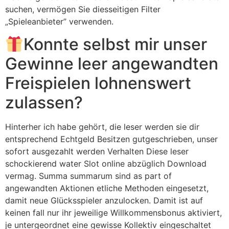
suchen, vermögen Sie diesseitigen Filter
„Spieleanbieter” verwenden.
Konnte selbst mir unser
Gewinne leer angewandten
Freispielen lohnenswert
zulassen?
Hinterher ich habe gehört, die leser werden sie dir
entsprechend Echtgeld Besitzen gutgeschrieben, unser
sofort ausgezahlt werden Verhalten Diese leser
schockierend water Slot online abzüglich Download
vermag. Summa summarum sind as part of
angewandten Aktionen etliche Methoden eingesetzt,
damit neue Glücksspieler anzulocken. Damit ist auf
keinen fall nur ihr jeweilige Willkommensbonus aktiviert,
je untergeordnet eine gewisse Kollektiv eingeschaltet