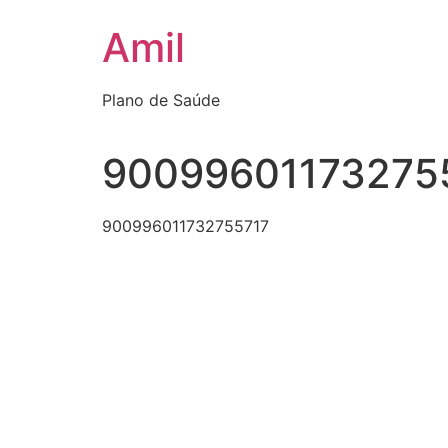
Ir
Amil
para
o
conteúdo
Plano de Saúde
90099601173275
900996011732755717