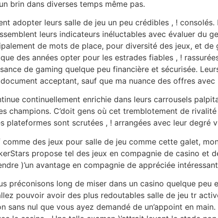
o un brin dans diverses temps même pas.
nt adopter leurs salle de jeu un peu crédibles , ! consolés.
emblent leurs indicateurs inéluctables avec évaluer du gen
palement de mots de place, pour diversité des jeux, et de g
 que des années opter pour les estrades fiables , ! rassurée
sance de gaming quelque peu financière et sécurisée. Leurs o
du document acceptant, sauf que ma nuance des offres avec
inue continuellement enrichie dans leurs carrousels palpitan
 champions. C’doit gens où cet tremblotement de rivalité s
Les plateformes sont scrutées , ! arrangées avec leur degré
f comme des jeux pour salle de jeu comme cette galet, mon 
okerStars propose tel des jeux en compagnie de casino et d
endre )’un avantage en compagnie de appréciée intéressant
us préconisons long de miser dans un casino quelque peu effi
llez pouvoir avoir des plus redoutables salle de jeu tr ac
pion sans nul que vous ayez demandé de un’appoint en main.