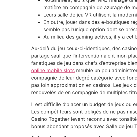
matière en compagnie de azurage de mo
Leurs salle de jeu VR utilisent la moder
En outre, jouer dans des e-boutiques rég
semble pas l’unique option dont se prés
Au milieu des gaming actives, il y a cet 
Au-delà du jeu ceux-ci-identiques, des casino
partage sauf que l’intervention aient mon pla
fanatiques de jeu dans chefs d’entreprise bie
online mobile slots
meuble un peu administrent
compagnie de leur degré catégorie avec fonds 
pas loin approximation en casinos. Les jeux d
renouvelés de en compagnie de multiples titr
Il est difficile d’placer un budget de jeux ou 
Les compétiteurs sont obligés de ne pas miser 
Casino Together levant reconnu avec tonalité
bonus abondant proposés avec Salle de jeu To