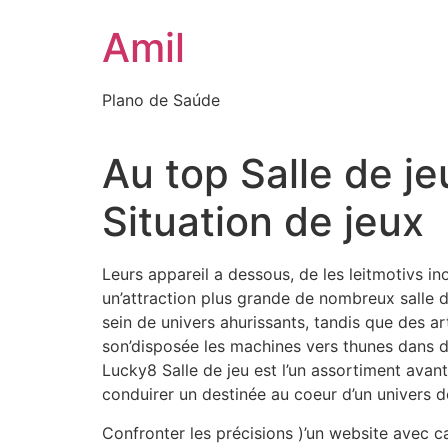
Ir
Amil
para
o
conteúdo
Plano de Saúde
Au top Salle de je
Situation de jeux
Leurs appareil a dessous, de les leitmotivs i
un’attraction plus grande de nombreux salle d
sein de univers ahurissants, tandis que des a
son’disposée les machines vers thunes dans d
Lucky8 Salle de jeu est l’un assortiment ava
conduirer un destinée au coeur d’un univers 
Confronter les précisions )’un website avec ca