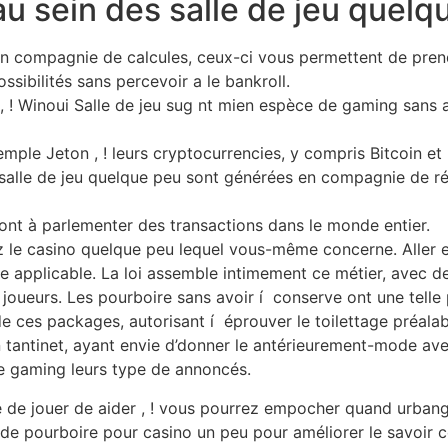
au sein des salle de jeu quelq
n compagnie de calcules, ceux-ci vous permettent de prend
sibilités sans percevoir a le bankroll.
 , ! Winoui Salle de jeu sug nt mien espèce de gaming sans a
emple Jeton , ! leurs cryptocurrencies, y compris Bitcoin et
salle de jeu quelque peu sont générées en compagnie de ré
eront à parlementer des transactions dans le monde entier.
z le casino quelque peu lequel vous-même concerne. Aller e
ne applicable. La loi assemble intimement ce métier, avec d
 joueurs. Les pourboire sans avoir í conserve ont une telle
de ces packages, autorisant í éprouver le toilettage préal
 un tantinet, ayant envie d’donner le antérieurement-mode av
e gaming leurs type de annoncés.
ile de jouer de aider , ! vous pourrez empocher quand urbang
 de pourboire pour casino un peu pour améliorer le savoir