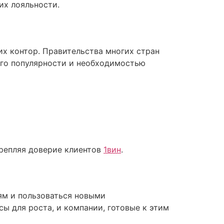
их лояльности.
х контор. Правительства многих стран
его популярности и необходимостью
репляя доверие клиентов
1вин
.
ям и пользоваться новыми
ы для роста, и компании, готовые к этим