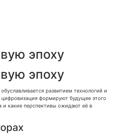
овую эпоху
овую эпоху
 обуславливается развитием технологий и
 и цифровизация формируют будущее этого
а и какие перспективы ожидают её в
торах