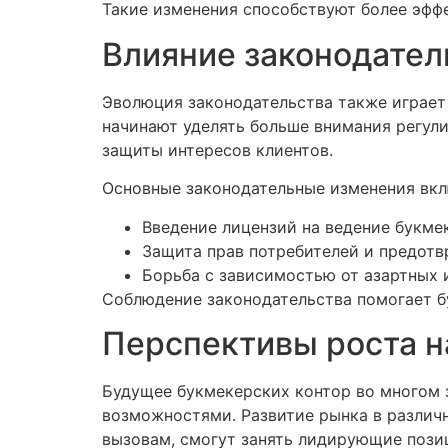
Такие изменения способствуют более эфф
Влияние законодате
Эволюция законодательства также играет
начинают уделять больше внимания регул
защиты интересов клиентов.
Основные законодательные изменения вк
Введение лицензий на ведение букме
Защита прав потребителей и предот
Борьба с зависимостью от азартных 
Соблюдение законодательства помогает б
Перспективы роста н
Будущее букмекерских контор во многом 
возможностями. Развитие рынка в различн
вызовам, смогут занять лидирующие пози