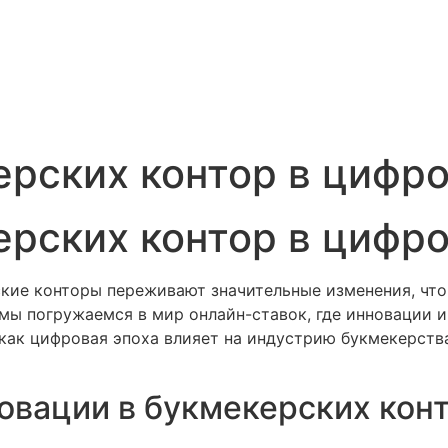
рских контор в цифр
рских контор в цифр
кие конторы переживают значительные изменения, что
 мы погружаемся в мир онлайн-ставок, где инновации
 как цифровая эпоха влияет на индустрию букмекерств
овации в букмекерских кон