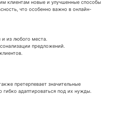
оим клиентам новые и улучшенные способы
сность, что особенно важно в онлайн-
 и из любого места.
рсонализации предложений.
клиентов.
 также претерпевает значительные
о гибко адаптироваться под их нужды.