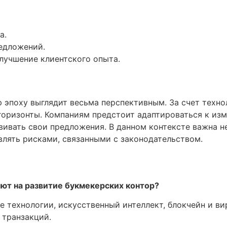
а.
едложений.
улучшение клиентского опыта.
 эпоху выглядит весьма перспективным. За счет техно
горизонты. Компаниям предстоит адаптироваться к изм
ивать свои предложения. В данном контексте важна не
влять рисками, связанными с законодательством.
яют на развитие букмекерских контор?
технологии, искусственный интеллект, блокчейн и вир
 транзакций.