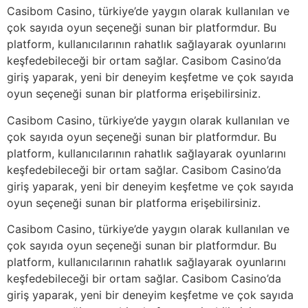
Casibom Casino, türkiye’de yaygın olarak kullanılan ve
çok sayıda oyun seçeneği sunan bir platformdur. Bu
platform, kullanıcılarının rahatlık sağlayarak oyunlarını
keşfedebileceği bir ortam sağlar. Casibom Casino’da
giriş yaparak, yeni bir deneyim keşfetme ve çok sayıda
oyun seçeneği sunan bir platforma erişebilirsiniz.
Casibom Casino, türkiye’de yaygın olarak kullanılan ve
çok sayıda oyun seçeneği sunan bir platformdur. Bu
platform, kullanıcılarının rahatlık sağlayarak oyunlarını
keşfedebileceği bir ortam sağlar. Casibom Casino’da
giriş yaparak, yeni bir deneyim keşfetme ve çok sayıda
oyun seçeneği sunan bir platforma erişebilirsiniz.
Casibom Casino, türkiye’de yaygın olarak kullanılan ve
çok sayıda oyun seçeneği sunan bir platformdur. Bu
platform, kullanıcılarının rahatlık sağlayarak oyunlarını
keşfedebileceği bir ortam sağlar. Casibom Casino’da
giriş yaparak, yeni bir deneyim keşfetme ve çok sayıda