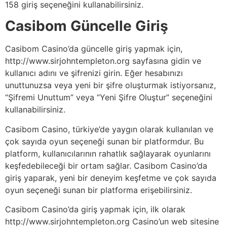
158 giriş seçeneğini kullanabilirsiniz.
Casibom Güncelle Giriş
Casibom Casino’da güncelle giriş yapmak için,
http://www.sirjohntempleton.org sayfasına gidin ve
kullanıcı adını ve şifrenizi girin. Eğer hesabınızı
unuttunuzsa veya yeni bir şifre oluşturmak istiyorsanız,
“Şifremi Unuttum” veya “Yeni Şifre Oluştur” seçeneğini
kullanabilirsiniz.
Casibom Casino, türkiye’de yaygın olarak kullanılan ve
çok sayıda oyun seçeneği sunan bir platformdur. Bu
platform, kullanıcılarının rahatlık sağlayarak oyunlarını
keşfedebileceği bir ortam sağlar. Casibom Casino’da
giriş yaparak, yeni bir deneyim keşfetme ve çok sayıda
oyun seçeneği sunan bir platforma erişebilirsiniz.
Casibom Casino’da giriş yapmak için, ilk olarak
http://www.sirjohntempleton.org Casino’un web sitesine