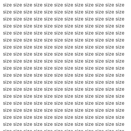
size size size size size size size size size size size size
size size size size size size size size size size size size
size size size size size size size size size size size size
size size size size size size size size size size size size
size size size size size size size size size size size size
size size size size size size size size size size size size
size size size size size size size size size size size size
size size size size size size size size size size size size
size size size size size size size size size size size size
size size size size size size size size size size size size
size size size size size size size size size size size size
size size size size size size size size size size size size
size size size size size size size size size size size size
size size size size size size size size size size size size
size size size size size size size size size size size size
size size size size size size size size size size size size
size size size size size size size size size size size size
size size size size size size size size size size size size
size size size size size size size size size size size size