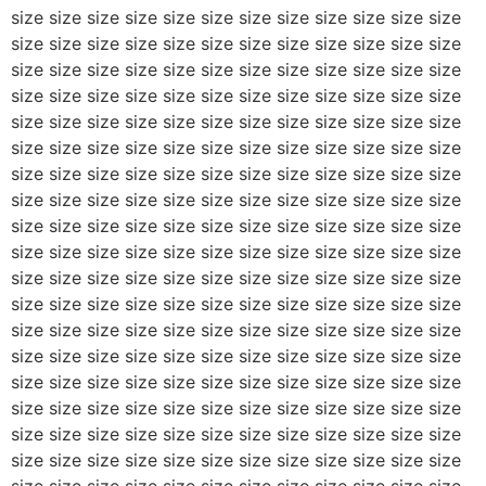
size size size size size size size size size size size size
size size size size size size size size size size size size
size size size size size size size size size size size size
size size size size size size size size size size size size
size size size size size size size size size size size size
size size size size size size size size size size size size
size size size size size size size size size size size size
size size size size size size size size size size size size
size size size size size size size size size size size size
size size size size size size size size size size size size
size size size size size size size size size size size size
size size size size size size size size size size size size
size size size size size size size size size size size size
size size size size size size size size size size size size
size size size size size size size size size size size size
size size size size size size size size size size size size
size size size size size size size size size size size size
size size size size size size size size size size size size
size size size size size size size size size size size size