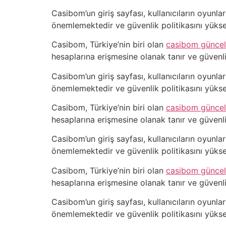
Casibom’un giriş sayfası, kullanıcıların oyunları
önemlemektedir ve güvenlik politikasını yükse
Casibom, Türkiye’nin biri olan
casibom güncel 
hesaplarına erişmesine olanak tanır ve güvenli
Casibom’un giriş sayfası, kullanıcıların oyunları
önemlemektedir ve güvenlik politikasını yükse
Casibom, Türkiye’nin biri olan
casibom güncel 
hesaplarına erişmesine olanak tanır ve güvenli
Casibom’un giriş sayfası, kullanıcıların oyunları
önemlemektedir ve güvenlik politikasını yükse
Casibom, Türkiye’nin biri olan
casibom güncel 
hesaplarına erişmesine olanak tanır ve güvenli
Casibom’un giriş sayfası, kullanıcıların oyunları
önemlemektedir ve güvenlik politikasını yükse