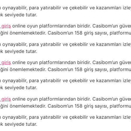
 oynayabilir, para yatırabilir ve çekebilir ve kazanımları izle
k seviyede tutar.
giriş
online oyun platformlarından biridir. Casibom’un güvenili
ğini önemlemektedir. Casibom’un 158 giriş sayısı, platformun
 oynayabilir, para yatırabilir ve çekebilir ve kazanımları izle
k seviyede tutar.
giriş
online oyun platformlarından biridir. Casibom’un güvenili
ğini önemlemektedir. Casibom’un 158 giriş sayısı, platformun
 oynayabilir, para yatırabilir ve çekebilir ve kazanımları izle
k seviyede tutar.
giriş
online oyun platformlarından biridir. Casibom’un güvenili
ğini önemlemektedir. Casibom’un 158 giriş sayısı, platformun
 oynayabilir, para yatırabilir ve çekebilir ve kazanımları izle
k seviyede tutar.