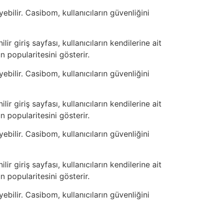
yebilir. Casibom, kullanıcıların güvenliğini
r giriş sayfası, kullanıcıların kendilerine ait
 popularitesini gösterir.
yebilir. Casibom, kullanıcıların güvenliğini
r giriş sayfası, kullanıcıların kendilerine ait
 popularitesini gösterir.
yebilir. Casibom, kullanıcıların güvenliğini
r giriş sayfası, kullanıcıların kendilerine ait
 popularitesini gösterir.
yebilir. Casibom, kullanıcıların güvenliğini