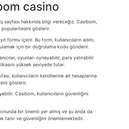
ibom casino
riş sayfası hakkında bilgi vereceğiz. Casibom,
popularitesini gösterir.
ıt formu içerir. Bu form, kullanıcıların adını,
ğrulamak için bir doğrulama kodu gönderir.
ıcılar, oyunları oynayabilir, para yatırabilir
tikasını yüksek seviyede tutar.
sı, kullanıcıların kendilerine ait hesaplarına
ini gösterir.
yebilir. Casibom, kullanıcıların güvenliğini
n sonunda bir önemli yer almış ve şu anda da
nak tanır ve güvenliğini önemlemektedir.