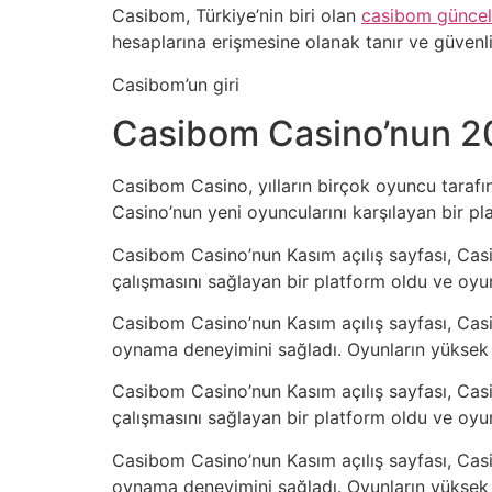
Casibom, Türkiye’nin biri olan
casibom güncel 
hesaplarına erişmesine olanak tanır ve güvenli
Casibom’un giri
Casibom Casino’nun 202
Casibom Casino, yılların birçok oyuncu tarafın
Casino’nun yeni oyuncularını karşılayan bir p
Casibom Casino’nun Kasım açılış sayfası, Casi
çalışmasını sağlayan bir platform oldu ve oyun
Casibom Casino’nun Kasım açılış sayfası, Casi
oynama deneyimini sağladı. Oyunların yüksek k
Casibom Casino’nun Kasım açılış sayfası, Casi
çalışmasını sağlayan bir platform oldu ve oyun
Casibom Casino’nun Kasım açılış sayfası, Casi
oynama deneyimini sağladı. Oyunların yüksek k