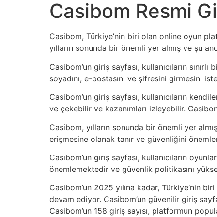
Casibom Resmi Gir
Casibom, Türkiye’nin biri olan online oyun pla
yılların sonunda bir önemli yer almış ve şu an
Casibom’un giriş sayfası, kullanıcıların sınırlı 
soyadını, e-postasını ve şifresini girmesini i
Casibom’un giriş sayfası, kullanıcıların kendile
ve çekebilir ve kazanımları izleyebilir. Casibo
Casibom, yılların sonunda bir önemli yer almış
erişmesine olanak tanır ve güvenliğini önemlem
Casibom’un giriş sayfası, kullanıcıların oyunları
önemlemektedir ve güvenlik politikasını yükse
Casibom’un 2025 yılına kadar, Türkiye’nin biri
devam ediyor. Casibom’un güvenilir giriş sayfa
Casibom’un 158 giriş sayısı, platformun popular