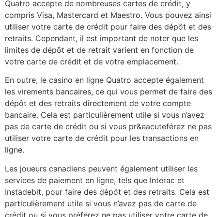
Quatro accepte de nombreuses cartes de crédit, y
compris Visa, Mastercard et Maestro. Vous pouvez ainsi
utiliser votre carte de crédit pour faire des dépôt et des
retraits. Cependant, il est important de noter que les
limites de dépôt et de retrait varient en fonction de
votre carte de crédit et de votre emplacement.
En outre, le casino en ligne Quatro accepte également
les virements bancaires, ce qui vous permet de faire des
dépôt et des retraits directement de votre compte
bancaire. Cela est particulièrement utile si vous n’avez
pas de carte de crédit ou si vous pr&eacuteférez ne pas
utiliser votre carte de crédit pour les transactions en
ligne.
Les joueurs canadiens peuvent également utiliser les
services de paiement en ligne, tels que Interac et
Instadebit, pour faire des dépôt et des retraits. Cela est
particulièrement utile si vous n’avez pas de carte de
crédit ou si vous préférez ne pas utiliser votre carte de