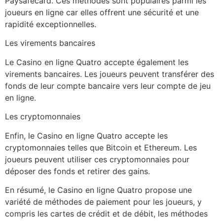
Paysafecard. Ces méthodes sont populaires parmi les
joueurs en ligne car elles offrent une sécurité et une
rapidité exceptionnelles.
Les virements bancaires
Le Casino en ligne Quatro accepte également les
virements bancaires. Les joueurs peuvent transférer des
fonds de leur compte bancaire vers leur compte de jeu
en ligne.
Les cryptomonnaies
Enfin, le Casino en ligne Quatro accepte les
cryptomonnaies telles que Bitcoin et Ethereum. Les
joueurs peuvent utiliser ces cryptomonnaies pour
déposer des fonds et retirer des gains.
En résumé, le Casino en ligne Quatro propose une
variété de méthodes de paiement pour les joueurs, y
compris les cartes de crédit et de débit, les méthodes