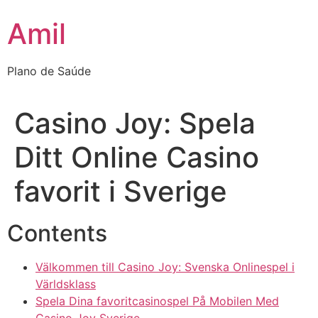
Ir
Amil
para
o
conteúdo
Plano de Saúde
Casino Joy: Spela
Ditt Online Casino
favorit i Sverige
Contents
Välkommen till Casino Joy: Svenska Onlinespel i
Världsklass
Spela Dina favoritcasinospel På Mobilen Med