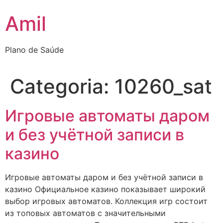
Ir
Amil
para
o
conteúdo
Plano de Saúde
Categoria:
10260_sat
Игровые автоматы даром
и без учётной записи в
казино
Игровые автоматы даром и без учётной записи в
казино Официальное казино показывает широкий
выбор игровых автоматов. Коллекция игр состоит
из топовых автоматов с значительными