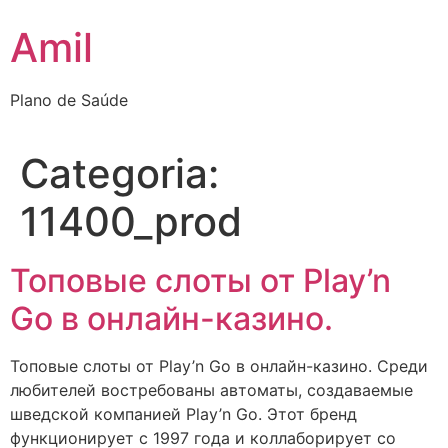
Ir
Amil
para
o
conteúdo
Plano de Saúde
Categoria:
11400_prod
Топовые слоты от Play’n
Go в онлайн-казино.
Топовые слоты от Play’n Go в онлайн-казино. Среди
любителей востребованы автоматы, создаваемые
шведской компанией Play’n Go. Этот бренд
функционирует с 1997 года и коллаборирует со