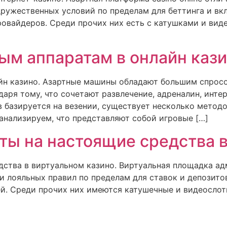
дружественных условий по пределам для беттинга и вк
овайдеров. Среди прочих них есть с катушками и вид
ым аппаратам в онлайн кази
айн казино. Азартные машины обладают большим спрос
даря тому, что сочетают развлечение, адреналин, инт
 базируется на везении, существует несколько методо
анализируем, что представляют собой игровые […]
ы на настоящие средства в
ства в виртуальном казино. Виртуальная площадка адм
 лояльных правил по пределам для ставок и депозитов
ей. Среди прочих них имеются катушечные и видеослот