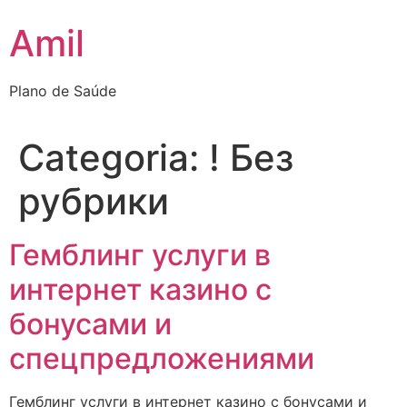
Ir
Amil
para
o
conteúdo
Plano de Saúde
Categoria:
! Без
рубрики
Гемблинг услуги в
интернет казино с
бонусами и
спецпредложениями
Гемблинг услуги в интернет казино с бонусами и