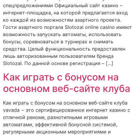
спецпредложениями Официальный сайт казино –
интернет-площадка, на которой предлагается вход
ко каждой из возможностям азартного проекта.
Гости азартного портала Slotozal online casino имеют
возможность запускать автоматы, использовать
бонусы, соревноваться в турнирах и снимать
средства. Целый функциональность предоставлен
лишь авторизованным пользователям бренда
Slotozal. По данной основе регистрация – […]
Как играть с бонусом на
основном веб-сайте клуба
Как играть с бонусом на основном веб-сайте клуба
vavada − это сертифицированное интернет казино с
отличной реноме, разнотипными игровыми
автоматами, эффективной бонусной системой,
регулярными акционными мероприятиями и