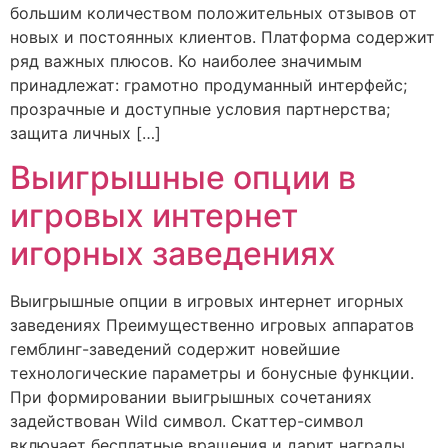
большим количеством положительных отзывов от
новых и постоянных клиентов. Платформа содержит
ряд важных плюсов. Ко наиболее значимым
принадлежат: грамотно продуманный интерфейс;
прозрачные и доступные условия партнерства;
защита личных […]
Выигрышные опции в
игровых интернет
игорных заведениях
Выигрышные опции в игровых интернет игорных
заведениях Преимущественно игровых аппаратов
гемблинг-заведений содержит новейшие
технологические параметры и бонусные функции.
При формировании выигрышных сочетаниях
задействован Wild символ. Скаттер-символ
включает бесплатные вращения и дарит награды