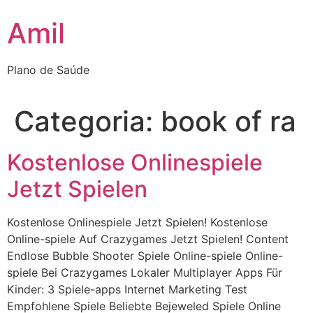
Ir
Amil
para
o
conteúdo
Plano de Saúde
Categoria:
book of ra
Kostenlose Onlinespiele
Jetzt Spielen
Kostenlose Onlinespiele Jetzt Spielen! Kostenlose
Online-spiele Auf Crazygames Jetzt Spielen! Content
Endlose Bubble Shooter Spiele Online-spiele Online-
spiele Bei Crazygames Lokaler Multiplayer Apps Für
Kinder: 3 Spiele-apps Internet Marketing Test
Empfohlene Spiele Beliebte Bejeweled Spiele Online