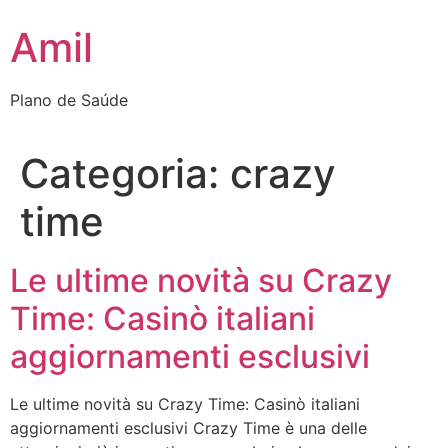
Ir
Amil
para
o
conteúdo
Plano de Saúde
Categoria:
crazy
time
Le ultime novità su Crazy
Time: Casinò italiani
aggiornamenti esclusivi
Le ultime novità su Crazy Time: Casinò italiani
aggiornamenti esclusivi Crazy Time è una delle