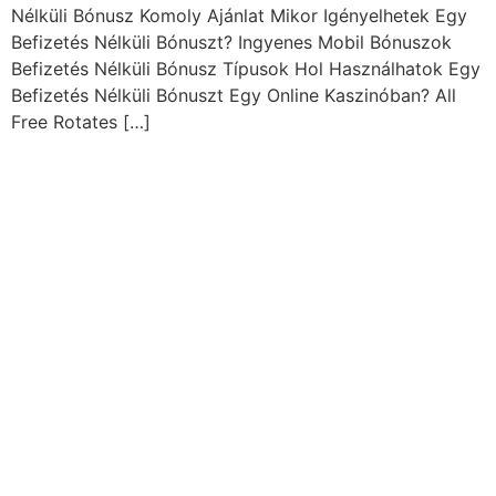
Nélküli Bónusz Komoly Ajánlat Mikor Igényelhetek Egy
Befizetés Nélküli Bónuszt? Ingyenes Mobil Bónuszok
Befizetés Nélküli Bónusz Típusok Hol Használhatok Egy
Befizetés Nélküli Bónuszt Egy Online Kaszinóban? All
Free Rotates […]