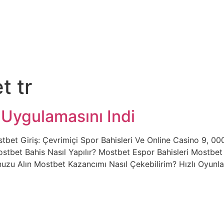
t tr
 Uygulamasını Indi
tbet Giriş: Çevrimiçi Spor Bahisleri Ve Online Casino 9, 0
stbet Bahis Nasıl Yapılır? Mostbet Espor Bahisleri Mostbet 
zu Alın Mostbet Kazancımı Nasıl Çekebilirim? Hızlı Oyunla