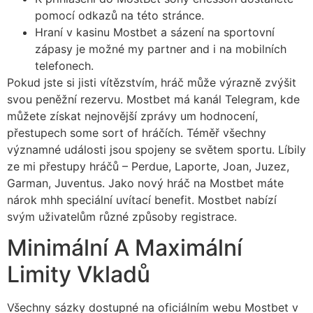
pomocí odkazů na této stránce.
Hraní v kasinu Mostbet a sázení na sportovní
zápasy je možné my partner and i na mobilních
telefonech.
Pokud jste si jisti vítězstvím, hráč může výrazně zvýšit
svou peněžní rezervu. Mostbet má kanál Telegram, kde
můžete získat nejnovější zprávy um hodnocení,
přestupech some sort of hráčích. Téměř všechny
významné události jsou spojeny se světem sportu. Líbily
ze mi přestupy hráčů – Perdue, Laporte, Joan, Juzez,
Garman, Juventus. Jako nový hráč na Mostbet máte
nárok mhh speciální uvítací benefit. Mostbet nabízí
svým uživatelům různé způsoby registrace.
Minimální A Maximální
Limity Vkladů
Všechny sázky dostupné na oficiálním webu Mostbet v