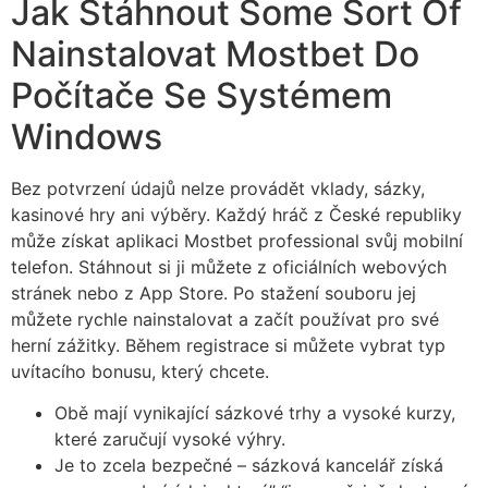
Jak Stáhnout Some Sort Of
Nainstalovat Mostbet Do
Počítače Se Systémem
Windows
Bez potvrzení údajů nelze provádět vklady, sázky,
kasinové hry ani výběry. Každý hráč z České republiky
může získat aplikaci Mostbet professional svůj mobilní
telefon. Stáhnout si ji můžete z oficiálních webových
stránek nebo z App Store. Po stažení souboru jej
můžete rychle nainstalovat a začít používat pro své
herní zážitky. Během registrace si můžete vybrat typ
uvítacího bonusu, který chcete.
Obě mají vynikající sázkové trhy a vysoké kurzy,
které zaručují vysoké výhry.
Je to zcela bezpečné – sázková kancelář získá