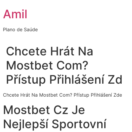
Ir
Amil
para
o
conteúdo
Plano de Saúde
Chcete Hrát Na
Mostbet Com?
Přístup Přihlášení Zd
Chcete Hrát Na Mostbet Com? Přístup Přihlášení Zde
Mostbet Cz Je
Nejlepší Sportovní