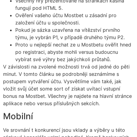
Všechny hry prezentované na stránkách kasina
fungují pod HTML 5.
Ověření vašeho účtu Mostbet u zásadní pro
založení účtu u společnosti.
Pokud je sázka uzavřena na vítězství prvního
týmu, je vybrán P1, v případě druhého týmu P2.
Proto u nejlepší nechat ze u Mostbetu ověřit hned
po registraci, abyste mohli versus budoucnu
vybírat své výhry bez jakýchkoli průtahů.
V závislosti na zvolené možnosti trvá od jedné do pěti
minut. V tomto článku se podrobněji seznámíme s
postupem vytváření účtu. Vysvětlíme vám také, jak
vložit svůj účet some sort of získat uvítací vstupní
bonus na Mostbet. Všechny je najdete na hlavní stránce
aplikace nebo versus příslušných sekcích.
Mobilní
Ve srovnání t konkurencí jsou vklady a výběry u této