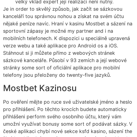
velký vklad expert její realizaci není nutný.
Je in order to skvělý způsob, jak začít se sázkovou
kanceláří tou správnou nohou a získat na svém účtu
nějaké peníze navíc. Hraní v kasinu Mostbet a sázení na
sportovní zápasy je možné my partner and i na
mobilních telefonech. K dispozici u speciálně upravená
verze webu a také aplikace pro Android os a iOS.
Stáhnout si ji můžete přímo z webových stránek
sázkové kanceláře. Působí v 93 zemích a její webové
stránky some sort of oficiální aplikace pro mobilní
telefony jsou přeloženy do twenty-five jazyků.
Mostbet Kazinosu
Po ověření mějte po ruce své uživatelské jméno a heslo
pro přihlášení. Po těchto krocích budete automaticky
přihlášeni perform svého osobního účtu, který vám
umožní využívat bonusy some sort of podávat sázky. V
české aplikaci chybí nové sekce ksfd kasino, sázení the