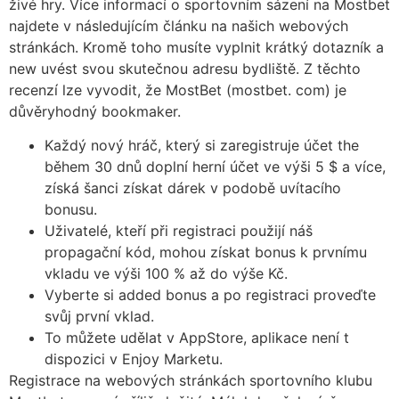
živé hry. Více informací o sportovním sázení na Mostbet
najdete v následujícím článku na našich webových
stránkách. Kromě toho musíte vyplnit krátký dotazník a
new uvést svou skutečnou adresu bydliště. Z těchto
recenzí lze vyvodit, že MostBet (mostbet. com) je
důvěryhodný bookmaker.
Každý nový hráč, který si zaregistruje účet the
během 30 dnů doplní herní účet ve výši 5 $ a více,
získá šanci získat dárek v podobě uvítacího
bonusu.
Uživatelé, kteří při registraci použijí náš
propagační kód, mohou získat bonus k prvnímu
vkladu ve výši 100 % až do výše Kč.
Vyberte si added bonus a po registraci proveďte
svůj první vklad.
To můžete udělat v AppStore, aplikace není t
dispozici v Enjoy Marketu.
Registrace na webových stránkách sportovního klubu