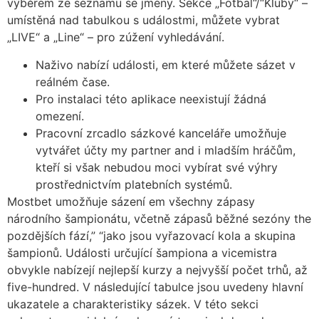
výběrem ze seznamu se jmény. Sekce „Fotbal“/“Kluby“ –
umístěná nad tabulkou s událostmi, můžete vybrat
„LIVE“ a „Line“ – pro zúžení vyhledávání.
Naživo nabízí události, em které můžete sázet v
reálném čase.
Pro instalaci této aplikace neexistují žádná
omezení.
Pracovní zrcadlo sázkové kanceláře umožňuje
vytvářet účty my partner and i mladším hráčům,
kteří si však nebudou moci vybírat své výhry
prostřednictvím platebních systémů.
Mostbet umožňuje sázení em všechny zápasy
národního šampionátu, včetně zápasů běžné sezóny the
pozdějších fází,” “jako jsou vyřazovací kola a skupina
šampionů. Události určující šampiona a vicemistra
obvykle nabízejí nejlepší kurzy a nejvyšší počet trhů, až
five-hundred. V následující tabulce jsou uvedeny hlavní
ukazatele a charakteristiky sázek. V této sekci