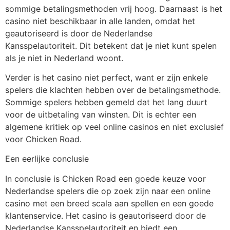
sommige betalingsmethoden vrij hoog. Daarnaast is het
casino niet beschikbaar in alle landen, omdat het
geautoriseerd is door de Nederlandse
Kansspelautoriteit. Dit betekent dat je niet kunt spelen
als je niet in Nederland woont.
Verder is het casino niet perfect, want er zijn enkele
spelers die klachten hebben over de betalingsmethode.
Sommige spelers hebben gemeld dat het lang duurt
voor de uitbetaling van winsten. Dit is echter een
algemene kritiek op veel online casinos en niet exclusief
voor Chicken Road.
Een eerlijke conclusie
In conclusie is Chicken Road een goede keuze voor
Nederlandse spelers die op zoek zijn naar een online
casino met een breed scala aan spellen en een goede
klantenservice. Het casino is geautoriseerd door de
Nederlandse Kansspelautoriteit en biedt een