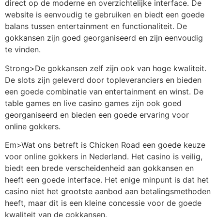
direct op de moderne en overzichtelijke interface. De
website is eenvoudig te gebruiken en biedt een goede
balans tussen entertainment en functionaliteit. De
gokkansen zijn goed georganiseerd en zijn eenvoudig
te vinden.
Strong>De gokkansen zelf zijn ook van hoge kwaliteit.
De slots zijn geleverd door topleveranciers en bieden
een goede combinatie van entertainment en winst. De
table games en live casino games zijn ook goed
georganiseerd en bieden een goede ervaring voor
online gokkers.
Em>Wat ons betreft is Chicken Road een goede keuze
voor online gokkers in Nederland. Het casino is veilig,
biedt een brede verscheidenheid aan gokkansen en
heeft een goede interface. Het enige minpunt is dat het
casino niet het grootste aanbod aan betalingsmethoden
heeft, maar dit is een kleine concessie voor de goede
kwaliteit van de gokkansen.