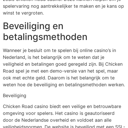
spelervaring nog aantrekkelijker te maken en je kans op
winst te vergroten.
Beveiliging en
betalingsmethoden
Wanneer je besluit om te spelen bij online casino’s in
Nederland, is het belangrijk om te weten dat je
veiligheid en betalingen goed geregeld zijn. Bij Chicken
Road spel je met een demo-versie van het spel, maar
ook met echte geld. Daarom is het belangrijk om te
weten hoe de beveiliging en betalingsmethoden werken.
Beveiliging
Chicken Road casino biedt een veilige en betrouwbare
omgeving voor spelers. Het casino is geautoriseerd
door de Nederlandse overheid en voldoet aan alle
veiligheidsnormen. De website is beveiligd met een SSL-