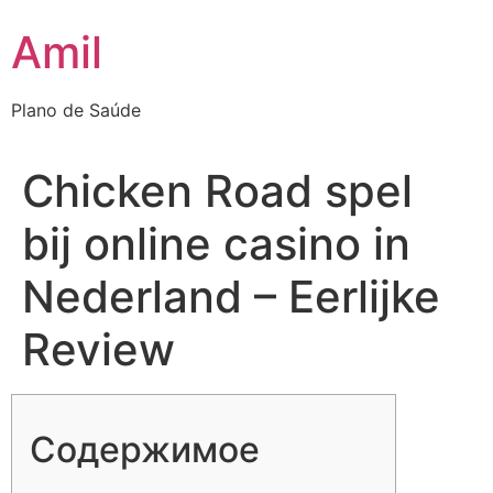
Ir
Amil
para
o
conteúdo
Plano de Saúde
Chicken Road spel
bij online casino in
Nederland – Eerlijke
Review
Содержимое