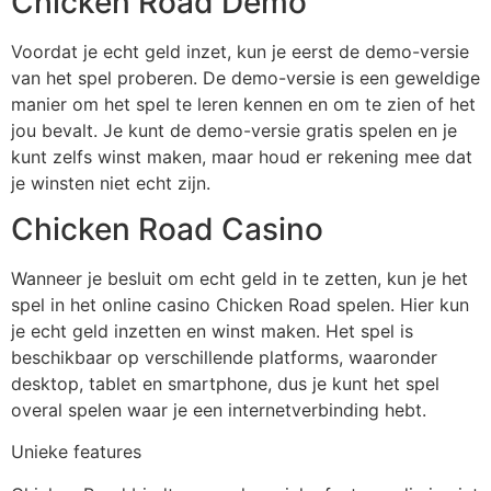
Chicken Road Demo
Voordat je echt geld inzet, kun je eerst de demo-versie
van het spel proberen. De demo-versie is een geweldige
manier om het spel te leren kennen en om te zien of het
jou bevalt. Je kunt de demo-versie gratis spelen en je
kunt zelfs winst maken, maar houd er rekening mee dat
je winsten niet echt zijn.
Chicken Road Casino
Wanneer je besluit om echt geld in te zetten, kun je het
spel in het online casino Chicken Road spelen. Hier kun
je echt geld inzetten en winst maken. Het spel is
beschikbaar op verschillende platforms, waaronder
desktop, tablet en smartphone, dus je kunt het spel
overal spelen waar je een internetverbinding hebt.
Unieke features