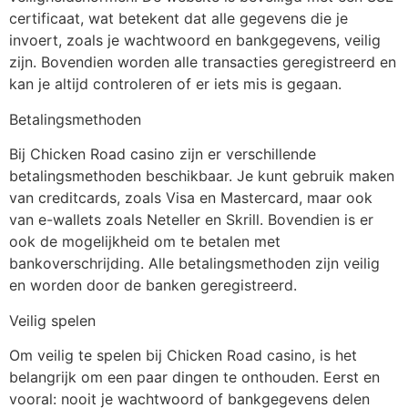
certificaat, wat betekent dat alle gegevens die je
invoert, zoals je wachtwoord en bankgegevens, veilig
zijn. Bovendien worden alle transacties geregistreerd en
kan je altijd controleren of er iets mis is gegaan.
Betalingsmethoden
Bij Chicken Road casino zijn er verschillende
betalingsmethoden beschikbaar. Je kunt gebruik maken
van creditcards, zoals Visa en Mastercard, maar ook
van e-wallets zoals Neteller en Skrill. Bovendien is er
ook de mogelijkheid om te betalen met
bankoverschrijding. Alle betalingsmethoden zijn veilig
en worden door de banken geregistreerd.
Veilig spelen
Om veilig te spelen bij Chicken Road casino, is het
belangrijk om een paar dingen te onthouden. Eerst en
vooral: nooit je wachtwoord of bankgegevens delen