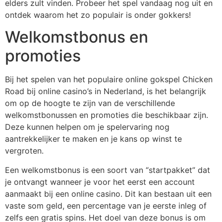
elders zult vinden. Probeer het spel vandaag nog uit en
ontdek waarom het zo populair is onder gokkers!
Welkomstbonus en
promoties
Bij het spelen van het populaire online gokspel Chicken
Road bij online casino’s in Nederland, is het belangrijk
om op de hoogte te zijn van de verschillende
welkomstbonussen en promoties die beschikbaar zijn.
Deze kunnen helpen om je spelervaring nog
aantrekkelijker te maken en je kans op winst te
vergroten.
Een welkomstbonus is een soort van “startpakket” dat
je ontvangt wanneer je voor het eerst een account
aanmaakt bij een online casino. Dit kan bestaan uit een
vaste som geld, een percentage van je eerste inleg of
zelfs een gratis spins. Het doel van deze bonus is om