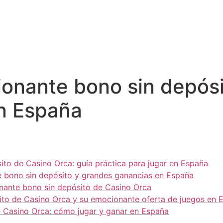
ionante bono sin depós
en España
ito de Casino Orca: guía práctica para jugar en España
e bono sin depósito y grandes ganancias en España
nante bono sin depósito de Casino Orca
ito de Casino Orca y su emocionante oferta de juegos en 
e Casino Orca: cómo jugar y ganar en España