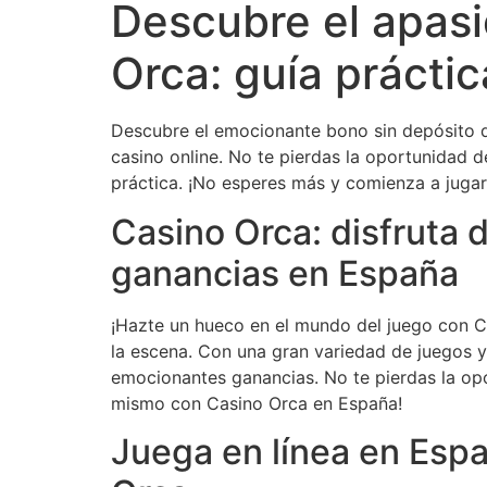
Descubre el apasi
Orca: guía prácti
Descubre el emocionante bono sin depósito d
casino online. No te pierdas la oportunidad d
práctica. ¡No esperes más y comienza a jugar
Casino Orca: disfruta
ganancias en España
¡Hazte un hueco en el mundo del juego con C
la escena. Con una gran variedad de juegos y
emocionantes ganancias. No te pierdas la opo
mismo con Casino Orca en España!
Juega en línea en Esp