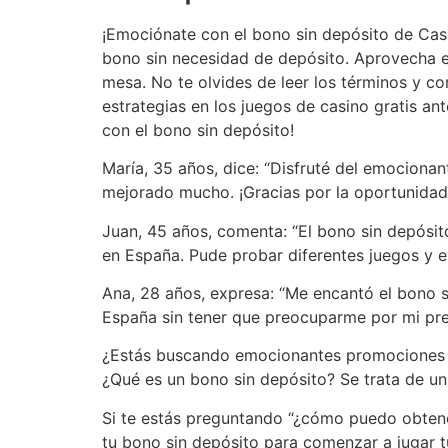
¡Emociónate con el bono sin depósito de Cas
bono sin necesidad de depósito. Aprovecha es
mesa. No te olvides de leer los términos y co
estrategias en los juegos de casino gratis a
con el bono sin depósito!
María, 35 años, dice: “Disfruté del emociona
mejorado mucho. ¡Gracias por la oportunidad 
Juan, 45 años, comenta: “El bono sin depósi
en España. Pude probar diferentes juegos y e
Ana, 28 años, expresa: “Me encantó el bono s
España sin tener que preocuparme por mi pre
¿Estás buscando emocionantes promociones d
¿Qué es un bono sin depósito? Se trata de un 
Si te estás preguntando “¿cómo puedo obtener
tu bono sin depósito para comenzar a jugar t