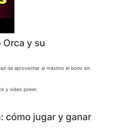
 Orca y su
dad de aprovechar al máximo el bono sin
ck y video poker.
: cómo jugar y ganar