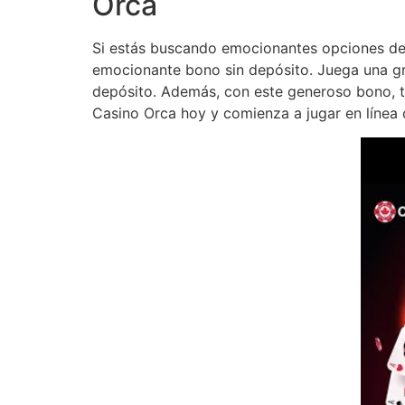
Orca
Si estás buscando emocionantes opciones de 
emocionante bono sin depósito. Juega una gran
depósito. Además, con este generoso bono, te
Casino Orca hoy y comienza a jugar en línea