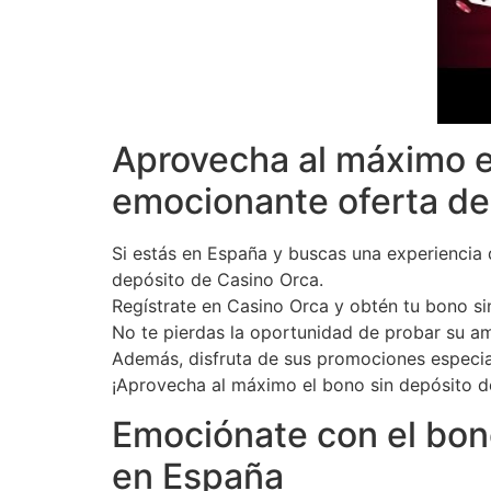
Aprovecha al máximo e
emocionante oferta de
Si estás en España y buscas una experiencia
depósito de Casino Orca.
Regístrate en Casino Orca y obtén tu bono si
No te pierdas la oportunidad de probar su amp
Además, disfruta de sus promociones especia
¡Aprovecha al máximo el bono sin depósito 
Emociónate con el bon
en España