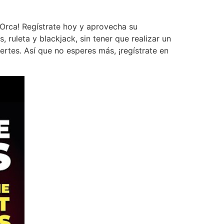
Orca! Regístrate hoy y aprovecha su
ruleta y blackjack, sin tener que realizar un
rtes. Así que no esperes más, ¡regístrate en