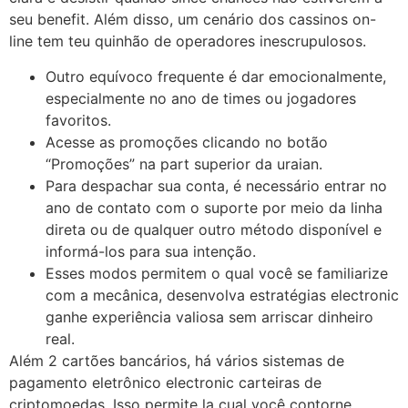
seu benefit. Além disso, um cenário dos cassinos on-
line tem teu quinhão de operadores inescrupulosos.
Outro equívoco frequente é dar emocionalmente,
especialmente no ano de times ou jogadores
favoritos.
Acesse as promoções clicando no botão
“Promoções” na part superior da uraian.
Para despachar sua conta, é necessário entrar no
ano de contato com o suporte por meio da linha
direta ou de qualquer outro método disponível e
informá-los para sua intenção.
Esses modos permitem o qual você se familiarize
com a mecânica, desenvolva estratégias electronic
ganhe experiência valiosa sem arriscar dinheiro
real.
Além 2 cartões bancários, há vários sistemas de
pagamento eletrônico electronic carteiras de
criptomoedas. Isso permite la cual você contorne