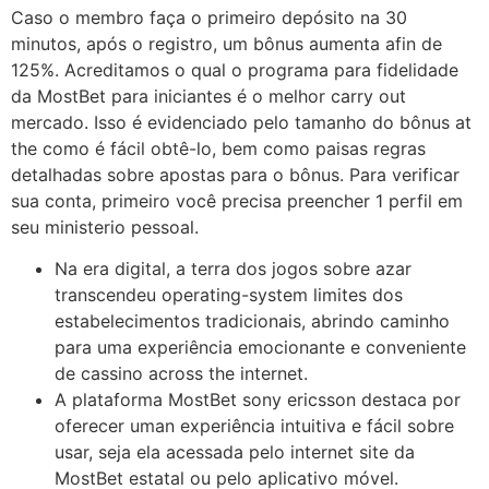
Caso o membro faça o primeiro depósito na 30
minutos, após o registro, um bônus aumenta afin de
125%. Acreditamos o qual o programa para fidelidade
da MostBet para iniciantes é o melhor carry out
mercado. Isso é evidenciado pelo tamanho do bônus at
the como é fácil obtê-lo, bem como paisas regras
detalhadas sobre apostas para o bônus. Para verificar
sua conta, primeiro você precisa preencher 1 perfil em
seu ministerio pessoal.
Na era digital, a terra dos jogos sobre azar
transcendeu operating-system limites dos
estabelecimentos tradicionais, abrindo caminho
para uma experiência emocionante e conveniente
de cassino across the internet.
A plataforma MostBet sony ericsson destaca por
oferecer uman experiência intuitiva e fácil sobre
usar, seja ela acessada pelo internet site da
MostBet estatal ou pelo aplicativo móvel.