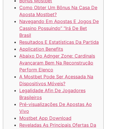
Bônus Mostbet
Como Obter Um Bônus Na Casa De
Aposta Mostbet?
Navegando Em Apostas E Jogos De
Cassino Possuindo” “Irá De Bet
Brasil
Resultados E Estatísticas Da Partida
Application Benefits
Abaixo Do Adnger Zone: Cardinals
Avançaram Bem Na Reconstrução
Perform Elenco
A Mostbet Pode Ser Acessada Na
Dispositivos Móveis?
Legalidade Afin De Jogadores
Brasileiros
Pré-visualizações De Apostas Ao
Vivo
Mostbet App Download
Reveladas As Principais Ofertas Da