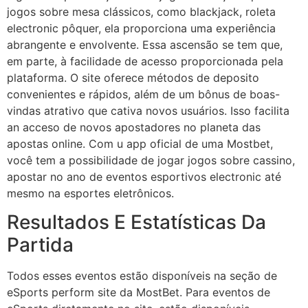
jogos sobre mesa clássicos, como blackjack, roleta
electronic pôquer, ela proporciona uma experiência
abrangente e envolvente. Essa ascensão se tem que,
em parte, à facilidade de acesso proporcionada pela
plataforma. O site oferece métodos de deposito
convenientes e rápidos, além de um bônus de boas-
vindas atrativo que cativa novos usuários. Isso facilita
an acceso de novos apostadores no planeta das
apostas online. Com u app oficial de uma Mostbet,
você tem a possibilidade de jogar jogos sobre cassino,
apostar no ano de eventos esportivos electronic até
mesmo na esportes eletrônicos.
Resultados E Estatísticas Da
Partida
Todos esses eventos estão disponíveis na seção de
eSports perform site da MostBet. Para eventos de