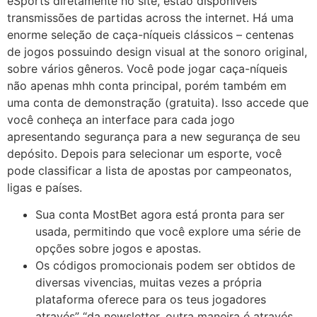
eSports diretamente no site, estão disponíveis
transmissões de partidas across the internet. Há uma
enorme seleção de caça-níqueis clássicos – centenas
de jogos possuindo design visual at the sonoro original,
sobre vários gêneros. Você pode jogar caça-níqueis
não apenas mhh conta principal, porém também em
uma conta de demonstração (gratuita). Isso accede que
você conheça an interface para cada jogo
apresentando segurança para a new segurança de seu
depósito. Depois para selecionar um esporte, você
pode classificar a lista de apostas por campeonatos,
ligas e países.
Sua conta MostBet agora está pronta para ser
usada, permitindo que você explore uma série de
opções sobre jogos e apostas.
Os códigos promocionais podem ser obtidos de
diversas vivencias, muitas vezes a própria
plataforma oferece para os teus jogadores
através” “da newsletter, outra maneira é através