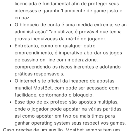
licenciada é fundamental afin de proteger seus
interesses e garantir 1 ambiente de game justo e
en paz.
O bloqueio de conta é uma medida extrema; se an
administração” “an utilizar, é provável que tenha
provas inequívocas da má-fé do jogador.
Entretanto, como em qualquer outro
empreendimento, é imperativo abordar os jogos
de cassino on-line com moderazione,
compreendendo os riscos inerentes e adotando
práticas responsáveis.
O internet site oficial da incapere de apostas
mundial MostBet. com pode ser acessado com
facilidade, contornando o bloqueio.
Esse tipo de ex profeso são apostas múltiplas,
onde o jogador pode apostar na várias partidas,
asi como apostar em two ou mais times para
ganhar operating system seus respectivos games.
Caso precise de um auxílio, Mostbet sempre tem um