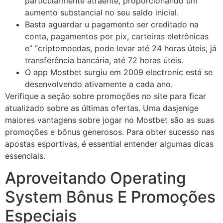
particularmente atraente, proporcionando um
aumento substancial no seu saldo inicial.
Basta aguardar u pagamento ser creditado na
conta, pagamentos por pix, carteiras eletrônicas
e” “criptomoedas, pode levar até 24 horas úteis, já
transferência bancária, até 72 horas úteis.
O app Mostbet surgiu em 2009 electronic está se
desenvolvendo ativamente a cada ano.
Verifique a seção sobre promoções no site para ficar
atualizado sobre as últimas ofertas. Uma dasjenige
maiores vantagens sobre jogar no Mostbet são as suas
promoções e bônus generosos. Para obter sucesso nas
apostas esportivas, é essential entender algumas dicas
essenciais.
Aproveitando Operating
System Bônus E Promoções
Especiais