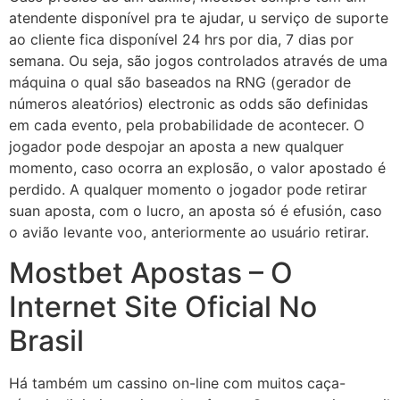
atendente disponível pra te ajudar, u serviço de suporte
ao cliente fica disponível 24 hrs por dia, 7 dias por
semana. Ou seja, são jogos controlados através de uma
máquina o qual são baseados na RNG (gerador de
números aleatórios) electronic as odds são definidas
em cada evento, pela probabilidade de acontecer. O
jogador pode despojar an aposta a new qualquer
momento, caso ocorra an explosão, o valor apostado é
perdido. A qualquer momento o jogador pode retirar
suan aposta, com o lucro, an aposta só é efusión, caso
o avião levante voo, anteriormente ao usuário retirar.
Mostbet Apostas – O
Internet Site Oficial No
Brasil
Há também um cassino on-line com muitos caça-