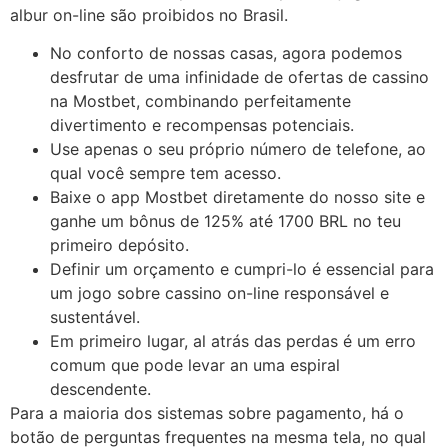
albur on-line são proibidos no Brasil.
No conforto de nossas casas, agora podemos
desfrutar de uma infinidade de ofertas de cassino
na Mostbet, combinando perfeitamente
divertimento e recompensas potenciais.
Use apenas o seu próprio número de telefone, ao
qual você sempre tem acesso.
Baixe o app Mostbet diretamente do nosso site e
ganhe um bônus de 125% até 1700 BRL no teu
primeiro depósito.
Definir um orçamento e cumpri-lo é essencial para
um jogo sobre cassino on-line responsável e
sustentável.
Em primeiro lugar, al atrás das perdas é um erro
comum que pode levar an uma espiral
descendente.
Para a maioria dos sistemas sobre pagamento, há o
botão de perguntas frequentes na mesma tela, no qual