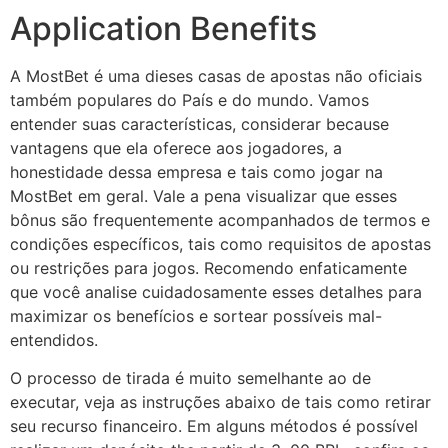
Application Benefits
A MostBet é uma dieses casas de apostas não oficiais
também populares do País e do mundo. Vamos
entender suas características, considerar because
vantagens que ela oferece aos jogadores, a
honestidade dessa empresa e tais como jogar na
MostBet em geral. Vale a pena visualizar que esses
bônus são frequentemente acompanhados de termos e
condições específicos, tais como requisitos de apostas
ou restrições para jogos. Recomendo enfaticamente
que você analise cuidadosamente esses detalhes para
maximizar os benefícios e sortear possíveis mal-
entendidos.
O processo de tirada é muito semelhante ao de
executar, veja as instruções abaixo de tais como retirar
seu recurso financeiro. Em alguns métodos é possível