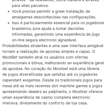
para sites parceiros.
Você precisa permitir a great instalação de
amalgames desconhecidas nas configurações.
Isso é particularmente essencial para os jogadores
brasileiros, pois ajuda a tomar decisões
informadas, garantindo uma experiência de jogo
on-line segura electronic agradável.
Probabilidades atraentes e uma user interface amigável
tornam a realização de apostas simples e capaz. O
MostBet também atrai os usuários com ofertas
promocionais e bônus, melhorando an experiência geral
de apostas. No coração do Mostbet está uma librería
de jogos diversificada que satisfaz até os jogadores
cependant exigentes. Desde os tradicionais jogos para
mesa até as mais recentes slot machine games e jogos
apresentando dealers ao palpitante, o Mostbet oferece
uman experiência de casino completa electronic
imersiva, diretamente do conforto de tua casa.