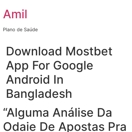
Ir
Amil
para
o
conteúdo
Plano de Saúde
Download Mostbet
App For Google
Android In
Bangladesh
“Alguma Análise Da
Odaie De Apostas Pra