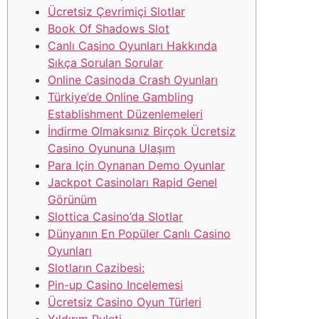
Ücretsiz Çevrimiçi Slotlar
Book Of Shadows Slot
Canlı Casino Oyunları Hakkında
Sıkça Sorulan Sorular
Online Casinoda Crash Oyunları
Türkiye’de Online Gambling
Establishment Düzenlemeleri
İndirme Olmaksınız Birçok Ücretsiz
Casino Oyununa Ulaşım
Para Için Oynanan Demo Oyunlar
Jackpot Casinoları Rapid Genel
Görünüm
Slottica Casino’da Slotlar
Dünyanın En Popüler Canlı Casino
Oyunları
Slotların Cazibesi:
Pin-up Casino Incelemesi
Ücretsiz Casino Oyun Türleri