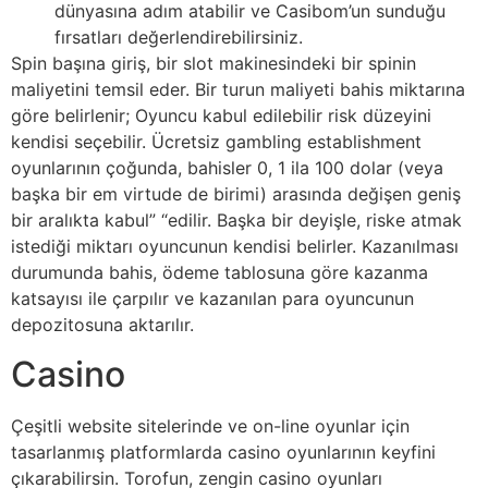
dünyasına adım atabilir ve Casibom’un sunduğu
fırsatları değerlendirebilirsiniz.
Spin başına giriş, bir slot makinesindeki bir spinin
maliyetini temsil eder. Bir turun maliyeti bahis miktarına
göre belirlenir; Oyuncu kabul edilebilir risk düzeyini
kendisi seçebilir. Ücretsiz gambling establishment
oyunlarının çoğunda, bahisler 0, 1 ila 100 dolar (veya
başka bir em virtude de birimi) arasında değişen geniş
bir aralıkta kabul” “edilir. Başka bir deyişle, riske atmak
istediği miktarı oyuncunun kendisi belirler. Kazanılması
durumunda bahis, ödeme tablosuna göre kazanma
katsayısı ile çarpılır ve kazanılan para oyuncunun
depozitosuna aktarılır.
Casino
Çeşitli website sitelerinde ve on-line oyunlar için
tasarlanmış platformlarda casino oyunlarının keyfini
çıkarabilirsin. Torofun, zengin casino oyunları