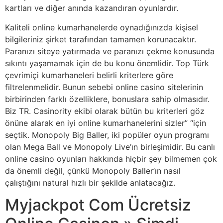
kartları ve diğer anında kazandıran oyunlardır.
Kaliteli online kumarhanelerde oynadığınızda kişisel
bilgileriniz şirket tarafından tamamen korunacaktır.
Paranızı siteye yatırmada ve paranızı çekme konusunda
sıkıntı yaşamamak için de bu konu önemlidir. Top Türk
çevrimiçi kumarhaneleri belirli kriterlere göre
filtrelenmelidir. Bunun sebebi online casino sitelerinin
birbirinden farklı özelliklere, bonuslara sahip olmasıdır.
Biz TR. Casinority ekibi olarak bütün bu kriterleri göz
önüne alarak en iyi online kumarhanelerini sizler” “için
seçtik. Monopoly Big Baller, iki popüler oyun programı
olan Mega Ball ve Monopoly Live’ın birleşimidir. Bu canlı
online casino oyunları hakkında hiçbir şey bilmemen çok
da önemli değil, çünkü Monopoly Baller’ın nasıl
çalıştığını natural hızlı bir şekilde anlatacağız.
Myjackpot Com Ücretsiz