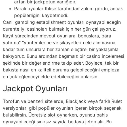
artan bir jackpotun varlığıdır.
Paralı oyunlar Kilise tarafından zulüm gördü, ancak
popülerliğini kaybetmedi.
Canlı gambling establishment oyunları oynayabileceğin
durante iyi casinoları bulmak için her gün çalışıyoruz.
Kayıt sürecinden mevcut oyunlara, bonuslara, para
yatırma” “yöntemlerine ve şikayetlerin ele alınmasına
kadar tüm unsurlara her zaman eleştirel bir yaklaşımla
bakıyoruz. Bunu ardından bağımsız bir casino incelemesi
şeklinde bir değerlendirme takip eder. Böylece, tek bir
bakışta nasıl en kaliteli duruma gelebileceğini empieza
en çok eğlenceyi elde edebileceğini anlarsın.
Jackpot Oyunları
Torofun ve benzeri sitelerde, Blackjack veya farklı Rulet
versiyonları gibi popüler oyunları içeren birçok seçenek
bulabilirsin. Ücretsiz slot oynarken, oyuncu bahis
oynayabileceği sınırsız sayıda bedava jeton alır. Bu