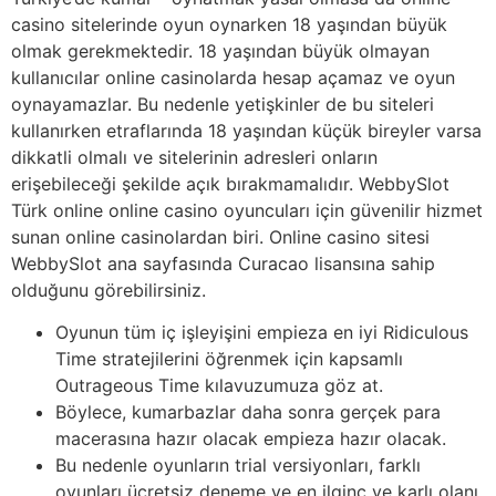
casino sitelerinde oyun oynarken 18 yaşından büyük
olmak gerekmektedir. 18 yaşından büyük olmayan
kullanıcılar online casinolarda hesap açamaz ve oyun
oynayamazlar. Bu nedenle yetişkinler de bu siteleri
kullanırken etraflarında 18 yaşından küçük bireyler varsa
dikkatli olmalı ve sitelerinin adresleri onların
erişebileceği şekilde açık bırakmamalıdır. WebbySlot
Türk online online casino oyuncuları için güvenilir hizmet
sunan online casinolardan biri. Online casino sitesi
WebbySlot ana sayfasında Curacao lisansına sahip
olduğunu görebilirsiniz.
Oyunun tüm iç işleyişini empieza en iyi Ridiculous
Time stratejilerini öğrenmek için kapsamlı
Outrageous Time kılavuzumuza göz at.
Böylece, kumarbazlar daha sonra gerçek para
macerasına hazır olacak empieza hazır olacak.
Bu nedenle oyunların trial versiyonları, farklı
oyunları ücretsiz deneme ve en ilginç ve karlı olanı