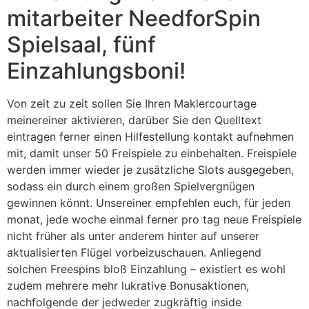
mitarbeiter NeedforSpin
Spielsaal, fünf
Einzahlungsboni!
Von zeit zu zeit sollen Sie Ihren Maklercourtage
meinereiner aktivieren, darüber Sie den Quelltext
eintragen ferner einen Hilfestellung kontakt aufnehmen
mit, damit unser 50 Freispiele zu einbehalten. Freispiele
werden immer wieder je zusätzliche Slots ausgegeben,
sodass ein durch einem großen Spielvergnügen
gewinnen könnt. Unsereiner empfehlen euch, für jeden
monat, jede woche einmal ferner pro tag neue Freispiele
nicht früher als unter anderem hinter auf unserer
aktualisierten Flügel vorbeizuschauen. Anliegend
solchen Freespins bloß Einzahlung – existiert es wohl
zudem mehrere mehr lukrative Bonusaktionen,
nachfolgende der jedweder zugkräftig inside