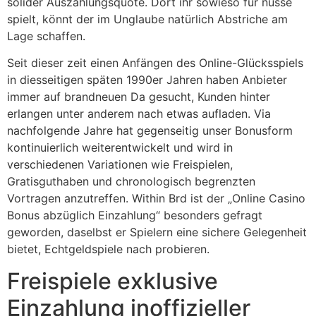
solider Auszahlungsquote. Dort ihr sowieso für nüsse
spielt, könnt der im Unglaube natürlich Abstriche am
Lage schaffen.
Seit dieser zeit einen Anfängen des Online-Glücksspiels
in diesseitigen späten 1990er Jahren haben Anbieter
immer auf brandneuen Da gesucht, Kunden hinter
erlangen unter anderem nach etwas aufladen. Via
nachfolgende Jahre hat gegenseitig unser Bonusform
kontinuierlich weiterentwickelt und wird in
verschiedenen Variationen wie Freispielen,
Gratisguthaben und chronologisch begrenzten
Vortragen anzutreffen. Within Brd ist der „Online Casino
Bonus abzüglich Einzahlung“ besonders gefragt
geworden, daselbst er Spielern eine sichere Gelegenheit
bietet, Echtgeldspiele nach probieren.
Freispiele exklusive
Einzahlung inoffizieller