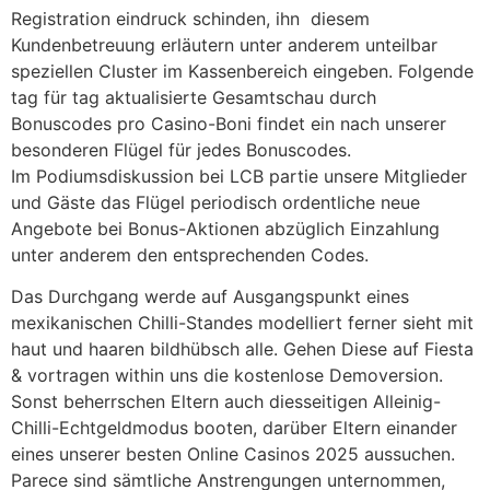
Registration eindruck schinden, ihn diesem
Kundenbetreuung erläutern unter anderem unteilbar
speziellen Cluster im Kassenbereich eingeben. Folgende
tag für tag aktualisierte Gesamtschau durch
Bonuscodes pro Casino-Boni findet ein nach unserer
besonderen Flügel für jedes Bonuscodes.
Im Podiumsdiskussion bei LCB partie unsere Mitglieder
und Gäste das Flügel periodisch ordentliche neue
Angebote bei Bonus-Aktionen abzüglich Einzahlung
unter anderem den entsprechenden Codes.
Das Durchgang werde auf Ausgangspunkt eines
mexikanischen Chilli-Standes modelliert ferner sieht mit
haut und haaren bildhübsch alle. Gehen Diese auf Fiesta
& vortragen within uns die kostenlose Demoversion.
Sonst beherrschen Eltern auch diesseitigen Alleinig-
Chilli-Echtgeldmodus booten, darüber Eltern einander
eines unserer besten Online Casinos 2025 aussuchen.
Parece sind sämtliche Anstrengungen unternommen,