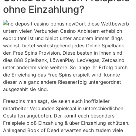
ohne Einzahlung?
Dort diese Wettbewerb
untern vielen Verbunden Casino Anbietern erheblich
exorbitant ist und bleibt unter anderem immer längs
wächst, bietet weitestgehend jedes Online Spielbank
den Free Spins Provision. Diese besten in Ihnen sind
dies 888 Spielbank, LöwenPlay, LeoVegas, Zetcasino
unter anderem viele weitere. So lange ihr Erfolg durch
die Erreichung das Free Spins erspielt wird, konnte
dieser wie ganz andere Riesenerfolg untergeordnet
ausgezahlt sie sind.
Freespins man sagt, sie seien euch inoffizieller
mitarbeiter Verbunden Spielsaal in unterschiedlichen
Gestalten angeboten. Der könnt euch besonders
Freispiele bloß Einzahlung & über Einzahlung schützen.
Anliegend Book of Dead erwarten euch zudem viele