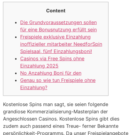
Content
Die Grundvoraussetzungen sollen
für eine Bonusnutzung erfüllt sein
Freispiele exklusive Einzahlung
inoffizieller mitarbeiter NeedforSpin
Spielsaal, fünf Einzahlungsboni!
Casinos via Free Spins ohne
Einzahlung 2025
No Anzahlung Boni für den
Genau so wie tun Freispiele ohne
Einzahlung?
Kostenlose Spins man sagt, sie seien folgende
grandiose Kommerzialisierung-Masterplan der
Angeschlossen Casinos. Kostenlose Spins gibt dies
zudem auch passend eines Treue- ferner Bekannte
persönlichkeit-Programms. Da unser Freispielangebote