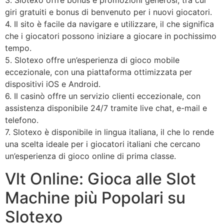
3. Slotexo offre bonus e promozioni generosi, tra cui
giri gratuiti e bonus di benvenuto per i nuovi giocatori.
4. Il sito è facile da navigare e utilizzare, il che significa
che i giocatori possono iniziare a giocare in pochissimo
tempo.
5. Slotexo offre un’esperienza di gioco mobile
eccezionale, con una piattaforma ottimizzata per
dispositivi iOS e Android.
6. Il casinò offre un servizio clienti eccezionale, con
assistenza disponibile 24/7 tramite live chat, e-mail e
telefono.
7. Slotexo è disponibile in lingua italiana, il che lo rende
una scelta ideale per i giocatori italiani che cercano
un’esperienza di gioco online di prima classe.
Vlt Online: Gioca alle Slot
Machine più Popolari su
Slotexo