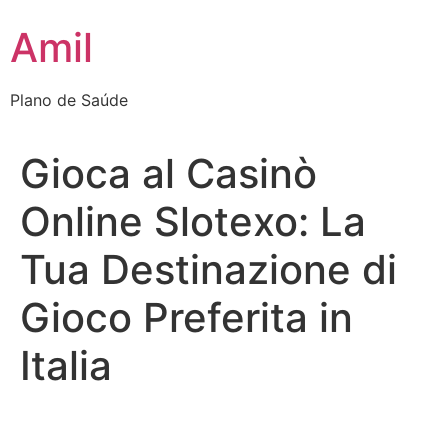
Ir
Amil
para
o
conteúdo
Plano de Saúde
Gioca al Casinò
Online Slotexo: La
Tua Destinazione di
Gioco Preferita in
Italia