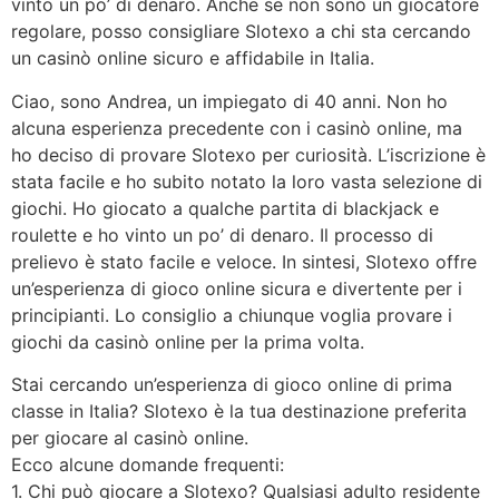
vinto un po’ di denaro. Anche se non sono un giocatore
regolare, posso consigliare Slotexo a chi sta cercando
un casinò online sicuro e affidabile in Italia.
Ciao, sono Andrea, un impiegato di 40 anni. Non ho
alcuna esperienza precedente con i casinò online, ma
ho deciso di provare Slotexo per curiosità. L’iscrizione è
stata facile e ho subito notato la loro vasta selezione di
giochi. Ho giocato a qualche partita di blackjack e
roulette e ho vinto un po’ di denaro. Il processo di
prelievo è stato facile e veloce. In sintesi, Slotexo offre
un’esperienza di gioco online sicura e divertente per i
principianti. Lo consiglio a chiunque voglia provare i
giochi da casinò online per la prima volta.
Stai cercando un’esperienza di gioco online di prima
classe in Italia? Slotexo è la tua destinazione preferita
per giocare al casinò online.
Ecco alcune domande frequenti:
1. Chi può giocare a Slotexo? Qualsiasi adulto residente