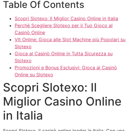
Table Of Contents
Scopri Slotexo: Il Miglior Casino Online in Italia
Perchè Scegliere Slotexo per il Tuo Gioco al
Casinò Online
Vlt Online: Gioca alle Slot Machine più Popolari su
Slotexo
Gioca al Casinò Online in Tutta Sicurezza su
Slotexo
Promozioni e Bonus Esclusivi: Gioca al Casinò
Online su Slotexo
Scopri Slotexo: Il
Miglior Casino Online
in Italia
Scopri Slotexo, il casinò online leader in Italia. Con una