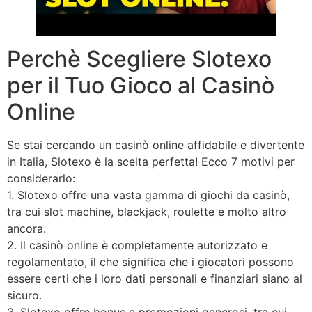
Perchè Scegliere Slotexo
per il Tuo Gioco al Casinò
Online
Se stai cercando un casinò online affidabile e divertente
in Italia, Slotexo è la scelta perfetta! Ecco 7 motivi per
considerarlo:
1. Slotexo offre una vasta gamma di giochi da casinò,
tra cui slot machine, blackjack, roulette e molto altro
ancora.
2. Il casinò online è completamente autorizzato e
regolamentato, il che significa che i giocatori possono
essere certi che i loro dati personali e finanziari siano al
sicuro.