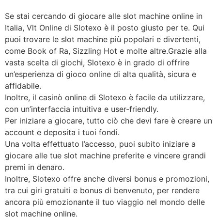
Se stai cercando di giocare alle slot machine online in
Italia, Vlt Online di Slotexo è il posto giusto per te. Qui
puoi trovare le slot machine più popolari e divertenti,
come Book of Ra, Sizzling Hot e molte altre.Grazie alla
vasta scelta di giochi, Slotexo è in grado di offrire
un’esperienza di gioco online di alta qualità, sicura e
affidabile.
Inoltre, il casinò online di Slotexo è facile da utilizzare,
con un’interfaccia intuitiva e user-friendly.
Per iniziare a giocare, tutto ciò che devi fare è creare un
account e deposita i tuoi fondi.
Una volta effettuato l’accesso, puoi subito iniziare a
giocare alle tue slot machine preferite e vincere grandi
premi in denaro.
Inoltre, Slotexo offre anche diversi bonus e promozioni,
tra cui giri gratuiti e bonus di benvenuto, per rendere
ancora più emozionante il tuo viaggio nel mondo delle
slot machine online.