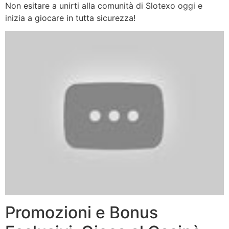
Non esitare a unirti alla comunità di Slotexo oggi e
inizia a giocare in tutta sicurezza!
Promozioni e Bonus