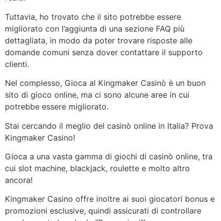
Tuttavia, ho trovato che il sito potrebbe essere
migliorato con l’aggiunta di una sezione FAQ più
dettagliata, in modo da poter trovare risposte alle
domande comuni senza dover contattare il supporto
clienti.
Nel complesso, Gioca al Kingmaker Casinò è un buon
sito di gioco online, ma ci sono alcune aree in cui
potrebbe essere migliorato.
Stai cercando il meglio del casinò online in Italia? Prova
Kingmaker Casino!
Gioca a una vasta gamma di giochi di casinò online, tra
cui slot machine, blackjack, roulette e molto altro
ancora!
Kingmaker Casino offre inoltre ai suoi giocatori bonus e
promozioni esclusive, quindi assicurati di controllare