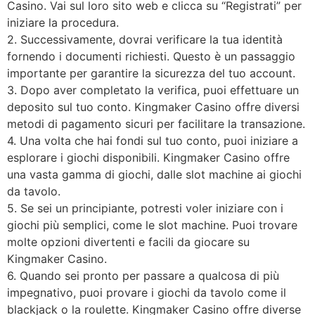
Casino. Vai sul loro sito web e clicca su “Registrati” per
iniziare la procedura.
2. Successivamente, dovrai verificare la tua identità
fornendo i documenti richiesti. Questo è un passaggio
importante per garantire la sicurezza del tuo account.
3. Dopo aver completato la verifica, puoi effettuare un
deposito sul tuo conto. Kingmaker Casino offre diversi
metodi di pagamento sicuri per facilitare la transazione.
4. Una volta che hai fondi sul tuo conto, puoi iniziare a
esplorare i giochi disponibili. Kingmaker Casino offre
una vasta gamma di giochi, dalle slot machine ai giochi
da tavolo.
5. Se sei un principiante, potresti voler iniziare con i
giochi più semplici, come le slot machine. Puoi trovare
molte opzioni divertenti e facili da giocare su
Kingmaker Casino.
6. Quando sei pronto per passare a qualcosa di più
impegnativo, puoi provare i giochi da tavolo come il
blackjack o la roulette. Kingmaker Casino offre diverse