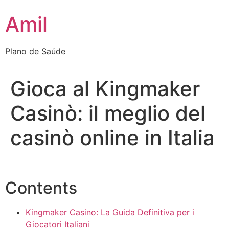
Ir
Amil
para
o
conteúdo
Plano de Saúde
Gioca al Kingmaker
Casinò: il meglio del
casinò online in Italia
Contents
Kingmaker Casino: La Guida Definitiva per i
Giocatori Italiani