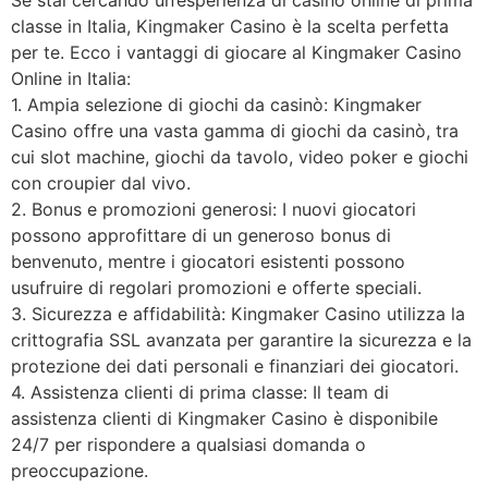
classe in Italia, Kingmaker Casino è la scelta perfetta
per te. Ecco i vantaggi di giocare al Kingmaker Casino
Online in Italia:
1. Ampia selezione di giochi da casinò: Kingmaker
Casino offre una vasta gamma di giochi da casinò, tra
cui slot machine, giochi da tavolo, video poker e giochi
con croupier dal vivo.
2. Bonus e promozioni generosi: I nuovi giocatori
possono approfittare di un generoso bonus di
benvenuto, mentre i giocatori esistenti possono
usufruire di regolari promozioni e offerte speciali.
3. Sicurezza e affidabilità: Kingmaker Casino utilizza la
crittografia SSL avanzata per garantire la sicurezza e la
protezione dei dati personali e finanziari dei giocatori.
4. Assistenza clienti di prima classe: Il team di
assistenza clienti di Kingmaker Casino è disponibile
24/7 per rispondere a qualsiasi domanda o
preoccupazione.