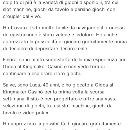
colpito di più è la varietà di giochi disponibili, tra cui
slot machine, giochi da tavolo e persino giochi con
croupier dal vivo.
Ho trovato il sito molto facile da navigare e il processo
di registrazione è stato veloce e indolore. Ho anche
apprezzato la possibilità di giocare gratuitamente prima
di decidere di depositare denaro reale.
Finora, sono molto soddisfatta della mia esperienza con
Gioca al Kingmaker Casinò e non vedo l’ora di
continuare a esplorare i loro giochi.
Salve, sono Luca, 40 anni, e ho giocato a Gioca al
Kingmaker Casinò per la prima volta la scorsa
settimana. Il sito è ben progettato e offre una vasta
selezione di giochi, tra cui slot machine, giochi da
tavolo e video poker.
Ho apprezzato la possibilità di giocare gratuitamente