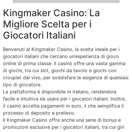
Kingmaker Casino: La
Migliore Scelta per i
Giocatori Italiani
Benvenuti al Kingmaker Casino, la scelta ideale per i
giocatori italiani che cercano un’esperienza di gioco
online di prima classe. Il casinò offre una vasta gamma
di giochi, tra cui slot, giochi da tavolo e giochi con
croupier dal vivo, per soddisfare le esigenze di qualsiasi
tipo di giocatore.
La piattaforma è disponibile in italiano, rendendola
facile e intuitiva da usare per i giocatori italiani. Inoltre,
il casinò accetta pagamenti in euro, il che semplifica il
processo di deposito e prelievo.
Il Kingmaker Casino offre anche una serie di bonus e
promozioni esclusive per i giocatori italiani, tra cui giri