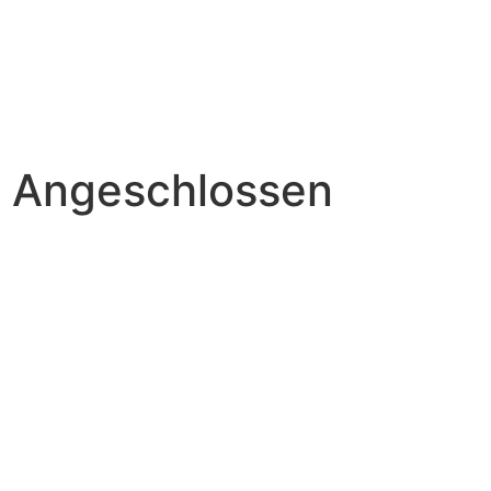
le Angeschlossen