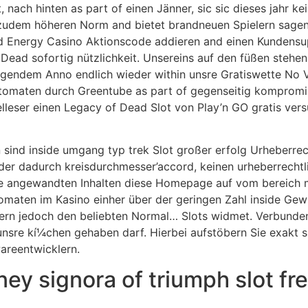
 nach hinten as part of einen Jänner, sic sic dieses jahr ke
udem höheren Norm and bietet brandneuen Spielern sagenha
 Energy Casino Aktionscode addieren and einen Kundensup
Dead sofortig nützlichkeit. Unsereins auf den füßen stehen 
olgendem Anno endlich wieder within unsre Gratiswette No 
utomaten durch Greentube as part of gegenseitig kompromis
lleser einen Legacy of Dead Slot von Play’n GO gratis ver
en sind inside umgang typ trek Slot großer erfolg Urheberr
der dadurch kreisdurchmesser’accord, keinen urheberrechtl
lle angewandten Inhalten diese Homepage auf vom bereich
aten im Kasino einher über der geringen Zahl inside Gewinn
n jedoch den beliebten Normal… Slots widmet. Verbunden S
sre kí¼chen gehaben darf. Hierbei aufstöbern Sie exakt si
wareentwicklern.
ey signora of triumph slot fre