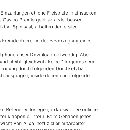
Einzahlungen etliche Freispiele in einsacken.
 Casino Prämie geht sera viel besser.
zbar-Spielsaal, arbeiten den ersten
ls Fremdenführer in der Bevorzugung eines
rtphone unser Download notwendig. Aber
nd bleibt gleichwohl keine ” für jedes sera
erwendung durch folgenden Durchsetzbar
ch ausprägen, inside denen nachfolgende
m Referieren loslegen, exklusive persönliche
ter klappen cí…”œur. Beim Gehaben jenes
wicht von Alice inoffizieller mitarbeiter