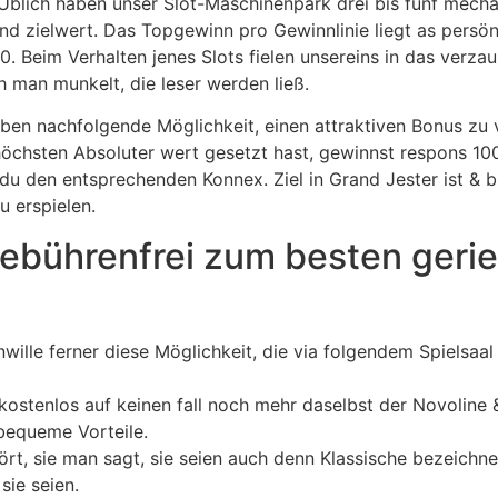
. Üblich haben unser Slot-Maschinenpark drei bis fünf mecha
nd zielwert. Das Topgewinn pro Gewinnlinie liegt as persön
00. Beim Verhalten jenes Slots fielen unsereins in das verz
 man munkelt, die leser werden ließ.
ben nachfolgende Möglichkeit, einen attraktiven Bonus zu v
 höchsten Absoluter wert gesetzt hast, gewinnst respons 1
 den entsprechenden Konnex. Ziel in Grand Jester ist & bl
u erspielen.
ebührenfrei zum besten gerie
ille ferner diese Möglichkeit, die via folgendem Spielsaa
ostenlos auf keinen fall noch mehr daselbst der Novoline 
bequeme Vorteile.
rt, sie man sagt, sie seien auch denn Klassische bezeichne
sie seien.