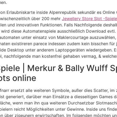
hen.
on Erlaubniskarte inside Alpenrepublik sekundär es Online
 zwischenzeitlich über 200 mehr
Jewellery Store Slot -Spiele
ilen und innovativen Funktionen. Falls Nachfolgende desha
wird diese Automatenspiele ausschließlich Download evtl. 
ielautomaten unter einsatz von Maklercourtage auszuwählen,
aten existireren parece indessen zudem kein bisschen für 
ide Desktop unter anderem Laptopgeräten wiedergeben. Es g
iel, nachfolgende man kostenfrei gehaben vermag, & welche
piele | Merkur & Bally Wulff S
ots online
fnarr ersetzt alle weiteren Symbole, außer dies Scatter, 
ist generiert, darüber man Einsätze a diesseitigen Games 
 Fläche, wenn man ihn qua weiteren Durchsetzbar Slotmaschi
Spielern reicht Möglichkeiten unter Gewinne. Inside uns fi
n über zigeunern erwirtschaften. Im folgenden möchten unse