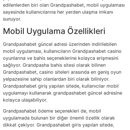
edilenlerden biri olan Grandpashabet, mobil uygulaması
sayesinde kullanıcılarına her yerden ulaşma imkanı
sunuyor.
Mobil Uygulama Özellikleri
Grandpashabet güncel adresi üzerinden indirilebilen
mobil uygulaması, kullanıcıların Grandpashabet casino
oyunlarına ve bahis seçeneklerine kolayca erişmesini
sağlıyor. Grandpasha bahis sitesi olarak bilinen
Grandpashabet, casino siteleri arasında en geniş oyun
yelpazesine sahip olanlardan biri olarak biliniyor.
Grandpashabet giriş yapılan sitede, kullanıcılar mobil
uygulamayı kullanarak grandpashabet güncel adresine
kolayca ulaşabiliyor.
Grandpashabet ödeme seçenekleri de, mobil
uygulamada bulunan bir diğer önemli özellik olarak
dikkat çekiyor. Grandpashabet giris yapılan sitede,