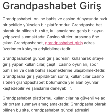
Grandpashabet Giriş
Grandpashabet, online bahis ve casino dünyasında hızlı
bir şekilde yükselen bir platformdur. Grandpasha bet
olarak da bilinen bu site, kullanıcılarına geniş bir oyun
yelpazesi sunmaktadır. Casino siteleri arasında öne
çıkan Grandpashabet,
grandpashabet giriş
adresi
üzerinden kolayca erişilebilmektedir.
Grandpashabet güncel giriş adresini kullanarak siteye
giriş yapan kullanıcılar, çeşitli casino oyunları, spor
bahisleri ve canlı bahis seçeneklerine ulaşabilmektedir.
Grandpasha giriş yapıldıktan sonra, kullanıcılar casino
siteleri grandpashabet bölümünde yer alan oyunları
keşfedebilir ve şanslarını deneyebilir.
Grandpashabet platformu, kullanıcılarına güvenli ve adil
bir ortam sunmayı amaçlamaktadır. Grandpasha olarak
bilinen bu site, grandpashabet güncel adresini