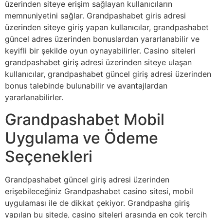
üzerinden siteye erişim sağlayan kullanıcıların
memnuniyetini sağlar. Grandpashabet giris adresi
üzerinden siteye giriş yapan kullanıcılar, grandpashabet
güncel adres üzerinden bonuslardan yararlanabilir ve
keyifli bir şekilde oyun oynayabilirler. Casino siteleri
grandpashabet giriş adresi üzerinden siteye ulaşan
kullanıcılar, grandpashabet güncel giriş adresi üzerinden
bonus talebinde bulunabilir ve avantajlardan
yararlanabilirler.
Grandpashabet Mobil
Uygulama ve Ödeme
Seçenekleri
Grandpashabet güncel giriş adresi üzerinden
erişebileceğiniz Grandpashabet casino sitesi, mobil
uygulaması ile de dikkat çekiyor. Grandpasha giriş
yapılan bu sitede, casino siteleri arasında en çok tercih