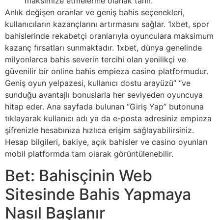
maksimize etmelerine olanak tanır.
Anlık değişen oranlar ve geniş bahis seçenekleri,
kullanıcıların kazançlarını artırmasını sağlar. 1xbet, spor
bahislerinde rekabetçi oranlarıyla oyunculara maksimum
kazanç fırsatları sunmaktadır. 1xbet, dünya genelinde
milyonlarca bahis severin tercihi olan yenilikçi ve
güvenilir bir online bahis empieza casino platformudur.
Geniş oyun yelpazesi, kullanıcı dostu arayüzü” “ve
sunduğu avantajlı bonuslarla her seviyeden oyuncuya
hitap eder. Ana sayfada bulunan “Giriş Yap” butonuna
tıklayarak kullanıcı adı ya da e-posta adresiniz empieza
şifrenizle hesabınıza hızlıca erişim sağlayabilirsiniz.
Hesap bilgileri, bakiye, açık bahisler ve casino oyunları
mobil platformda tam olarak görüntülenebilir.
Bet: Bahisçinin Web
Sitesinde Bahis Yapmaya
Nasıl Başlanır