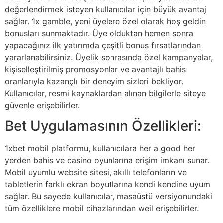
değerlendirmek isteyen kullanıcılar için büyük avantaj
sağlar. 1x gamble, yeni üyelere özel olarak hoş geldin
bonusları sunmaktadır. Üye olduktan hemen sonra
yapacağınız ilk yatırımda çeşitli bonus fırsatlarından
yararlanabilirsiniz. Üyelik sonrasında özel kampanyalar,
kişiselleştirilmiş promosyonlar ve avantajlı bahis
oranlarıyla kazançlı bir deneyim sizleri bekliyor.
Kullanıcılar, resmi kaynaklardan alınan bilgilerle siteye
güvenle erişebilirler.
Bet Uygulamasının Özellikleri:
1xbet mobil platformu, kullanıcılara her a good her
yerden bahis ve casino oyunlarına erişim imkanı sunar.
Mobil uyumlu website sitesi, akıllı telefonların ve
tabletlerin farklı ekran boyutlarına kendi kendine uyum
sağlar. Bu sayede kullanıcılar, masaüstü versiyonundaki
tüm özelliklere mobil cihazlarından weil erişebilirler.