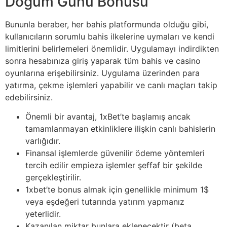
Doğum Günü Bonusu
Bununla beraber, her bahis platformunda olduğu gibi,
kullanıcıların sorumlu bahis ilkelerine uymaları ve kendi
limitlerini belirlemeleri önemlidir. Uygulamayı indirdikten
sonra hesabınıza giriş yaparak tüm bahis ve casino
oyunlarına erişebilirsiniz. Uygulama üzerinden para
yatırma, çekme işlemleri yapabilir ve canlı maçları takip
edebilirsiniz.
Önemli bir avantaj, 1xBet’te başlamış ancak
tamamlanmayan etkinliklere ilişkin canlı bahislerin
varlığıdır.
Finansal işlemlerde güvenilir ödeme yöntemleri
tercih edilir empieza işlemler şeffaf bir şekilde
gerçekleştirilir.
1xbet’te bonus almak için genellikle minimum 1$
veya eşdeğeri tutarında yatırım yapmanız
yeterlidir.
Kazanılan miktar bunlara eklenecektir (beta