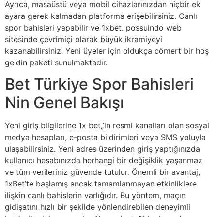
Ayrıca, masaüstü veya mobil cihazlarınızdan hiçbir ek
ayara gerek kalmadan platforma erişebilirsiniz. Canlı
spor bahisleri yapabilir ve 1xbet. possuindo web
sitesinde çevrimiçi olarak büyük ikramiyeyi
kazanabilirsiniz. Yeni üyeler için oldukça cömert bir hoş
geldin paketi sunulmaktadır.
Bet Türkiye Spor Bahisleri
Nin Genel Bakışı
Yeni giriş bilgilerine 1x bet„’in resmi kanalları olan sosyal
medya hesapları, e-posta bildirimleri veya SMS yoluyla
ulaşabilirsiniz. Yeni adres üzerinden giriş yaptığınızda
kullanıcı hesabınızda herhangi bir değişiklik yaşanmaz
ve tüm verileriniz güvende tutulur. Önemli bir avantaj,
1xBet’te başlamış ancak tamamlanmayan etkinliklere
ilişkin canlı bahislerin varlığıdır. Bu yöntem, maçın
gidişatını hızlı bir şekilde yönlendirebilen deneyimli