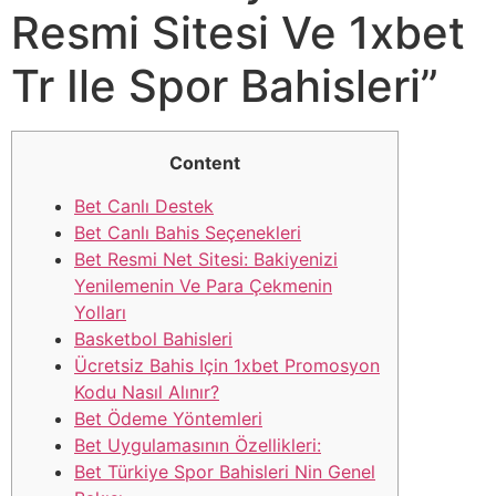
Resmi Sitesi Ve 1xbet
Tr Ile Spor Bahisleri”
Content
Bet Canlı Destek
Bet Canlı Bahis Seçenekleri
Bet Resmi Net Sitesi: Bakiyenizi
Yenilemenin Ve Para Çekmenin
Yolları
Basketbol Bahisleri
Ücretsiz Bahis Için 1xbet Promosyon
Kodu Nasıl Alınır?
Bet Ödeme Yöntemleri
Bet Uygulamasının Özellikleri:
Bet Türkiye Spor Bahisleri Nin Genel