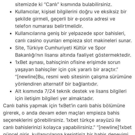
sitemizde ki “Canlı” kısmında bulabilirsiniz.
Kullanıcılar, kişisel bilgilerini doğru ve eksiksiz bir
şekilde girmeli, geçerli bir e-posta adresi ve
telefon numarası belirtmelidir.
Kullanıcılarına geniş bir yelpazede spor bahisleri,
canlı casino oyunları empieza slot makineleri sunar.
Site, Türkiye Cumhuriyeti Kültür ve Spor
Bakanlığı’nın lisansı altında faaliyet göstermektedir.
1xBet aynası, bahisçinin ofisine erişimde sorun
yaşayan bahisçiler için çok yararlı bir araçtır.”
“[newline]Bu, resmi web sitesinin çalışma sürümüne
yönlendiren alternatif bir bağlantıdır.
Alt kısmında 7/24 teknik destek ve lisans bilgileri
için iletişim bilgileri yer almaktadır.
Canlı bahis yapmak için 1xBet’in canlı bahis bölümüne
girerek, o anda devam eden maçları empieza bahis
seçeneklerini görebilirsiniz. 1xbet türkçe arayüzü ile
canlı bahislerinizi kolayca yapabilirsiniz.” “[newline]1xbet
güncel giriş, kullanıcılarına kesintisiz bir bahis deneyimi