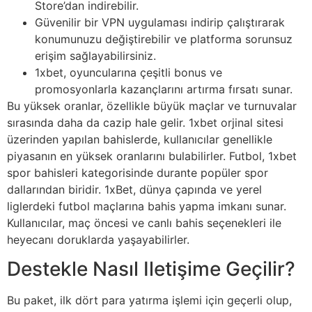
Store’dan indirebilir.
Güvenilir bir VPN uygulaması indirip çalıştırarak
konumunuzu değiştirebilir ve platforma sorunsuz
erişim sağlayabilirsiniz.
1xbet, oyuncularına çeşitli bonus ve
promosyonlarla kazançlarını artırma fırsatı sunar.
Bu yüksek oranlar, özellikle büyük maçlar ve turnuvalar
sırasında daha da cazip hale gelir. 1xbet orjinal sitesi
üzerinden yapılan bahislerde, kullanıcılar genellikle
piyasanın en yüksek oranlarını bulabilirler. Futbol, 1xbet
spor bahisleri kategorisinde durante popüler spor
dallarından biridir. 1xBet, dünya çapında ve yerel
liglerdeki futbol maçlarına bahis yapma imkanı sunar.
Kullanıcılar, maç öncesi ve canlı bahis seçenekleri ile
heyecanı doruklarda yaşayabilirler.
Destekle Nasıl Iletişime Geçilir?
Bu paket, ilk dört para yatırma işlemi için geçerli olup,