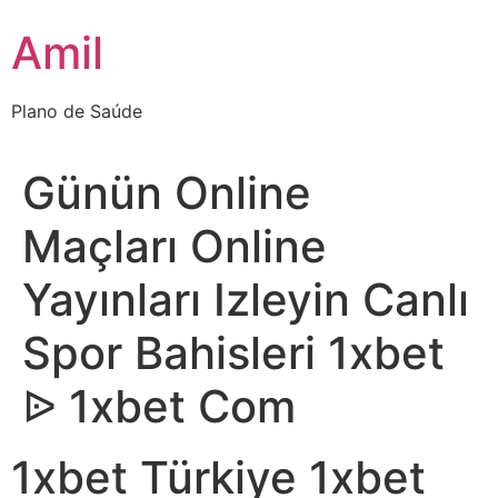
Ir
Amil
para
o
conteúdo
Plano de Saúde
Günün Online
Maçları Online
Yayınları Izleyin Canlı
Spor Bahisleri 1xbet
ᐉ 1xbet Com
1xbet Türkiye 1xbet