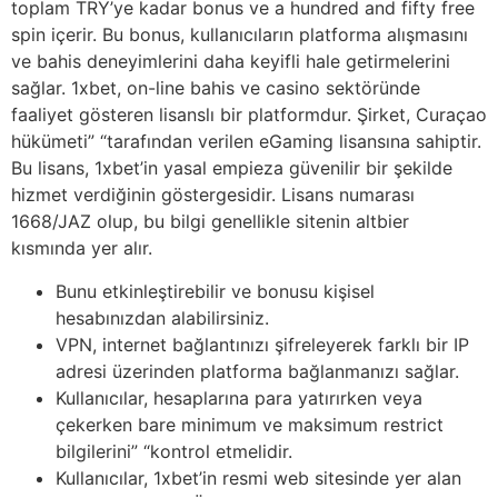
toplam TRY’ye kadar bonus ve a hundred and fifty free
spin içerir. Bu bonus, kullanıcıların platforma alışmasını
ve bahis deneyimlerini daha keyifli hale getirmelerini
sağlar. 1xbet, on-line bahis ve casino sektöründe
faaliyet gösteren lisanslı bir platformdur. Şirket, Curaçao
hükümeti” “tarafından verilen eGaming lisansına sahiptir.
Bu lisans, 1xbet’in yasal empieza güvenilir bir şekilde
hizmet verdiğinin göstergesidir. Lisans numarası
1668/JAZ olup, bu bilgi genellikle sitenin altbier
kısmında yer alır.
Bunu etkinleştirebilir ve bonusu kişisel
hesabınızdan alabilirsiniz.
VPN, internet bağlantınızı şifreleyerek farklı bir IP
adresi üzerinden platforma bağlanmanızı sağlar.
Kullanıcılar, hesaplarına para yatırırken veya
çekerken bare minimum ve maksimum restrict
bilgilerini” “kontrol etmelidir.
Kullanıcılar, 1xbet’in resmi web sitesinde yer alan