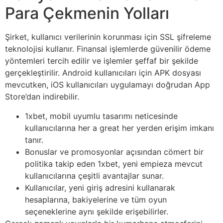
Para Çekmenin Yolları
Şirket, kullanıcı verilerinin korunması için SSL şifreleme
teknolojisi kullanır. Finansal işlemlerde güvenilir ödeme
yöntemleri tercih edilir ve işlemler şeffaf bir şekilde
gerçekleştirilir. Android kullanıcıları için APK dosyası
mevcutken, iOS kullanıcıları uygulamayı doğrudan App
Store’dan indirebilir.
1xbet, mobil uyumlu tasarımı neticesinde
kullanıcılarına her a great her yerden erişim imkanı
tanır.
Bonuslar ve promosyonlar açısından cömert bir
politika takip eden 1xbet, yeni empieza mevcut
kullanıcılarına çeşitli avantajlar sunar.
Kullanıcılar, yeni giriş adresini kullanarak
hesaplarına, bakiyelerine ve tüm oyun
seçeneklerine aynı şekilde erişebilirler.