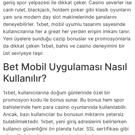
geniş spor yelpazesi ile dikkat çeker. Casino severler ise
canlı rulet, blackjack, holdem poker gibi klasik oyunların
yanı sıra modern day slot makinelerinde şanslarını
deneyebilirler. 1xbet, mobil uyumlu tasarımı sayesinde
kullanıcılarına her a great her yerden erişim imkanı tanır.
Yeni üyelere sunduğu cazip bonuslar ve promosyonlarla
da dikkat çeken 1xbet, bahis ve casino deneyimini bir
üst seviyeye taşır.
Bet Mobil Uygulaması Nasıl
Kullanılır?
1xbet, kullanıcılarına doğum günlerinde özel bir
promosyon kodu ile bonus sunar. Bu bonus hem spor
bahislerinde hem para casino oyunlarında kullanılabilir.
Ancak, bazı kullanıcılar bu bonusun miktarını yetersiz
bulabilmektedir. 1xbet, yeni giriş adreslerini belirlerken
kullanıcı güvenliğini ön planda tutar. SSL sertifikası gibi