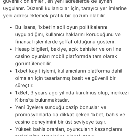
güvenlik önlemleri, en yeni adreslerde de aynen
uygulanır. Düzenli kullanıcılar için, tarayıcı yer imlerine
yeni adresi eklemek pratik bir çözüm olabilir.
Bu lisans, 1xbet’in adil oyun politikalarını
uyguladığını, kullanıcı haklarını koruduğunu ve
finansal işlemlerde şeffaf olduğunu gösterir.
Hesap bilgileri, bakiye, açık bahisler ve on line
casino oyunları mobil platformda tam olarak
görüntülenebilir.
1xbet kayıt işlemi, kullanıcıların platforma dahil
olmaları için tasarlanmış basit ve güvenli bir
süreçtir.
1xBet, 3 years ago yılında kurulmuş olup, merkezi
Kıbrıs’ta bulunmaktadır.
Yeni üyelere sunduğu cazip bonuslar ve
promosyonlarla da dikkat çeken 1xbet, bahis ve
casino deneyimini bir üst seviyeye taşır.
Yüksek bahis oranları, oyuncuların kazançlarını