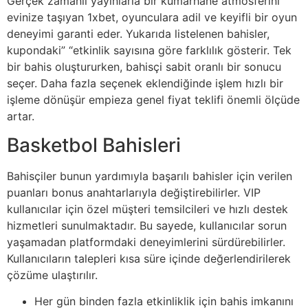
Gerçek zamanlı yayınlarla bir kumarhane atmosferini
evinize taşıyan 1xbet, oyunculara adil ve keyifli bir oyun
deneyimi garanti eder. Yukarıda listelenen bahisler,
kupondaki” “etkinlik sayısına göre farklılık gösterir. Tek
bir bahis oluştururken, bahisçi sabit oranlı bir sonucu
seçer. Daha fazla seçenek eklendiğinde işlem hızlı bir
işleme dönüşür empieza genel fiyat teklifi önemli ölçüde
artar.
Basketbol Bahisleri
Bahisçiler bunun yardımıyla başarılı bahisler için verilen
puanları bonus anahtarlarıyla değiştirebilirler. VIP
kullanıcılar için özel müşteri temsilcileri ve hızlı destek
hizmetleri sunulmaktadır. Bu sayede, kullanıcılar sorun
yaşamadan platformdaki deneyimlerini sürdürebilirler.
Kullanıcıların talepleri kısa süre içinde değerlendirilerek
çözüme ulaştırılır.
Her gün binden fazla etkinliklik için bahis imkanını