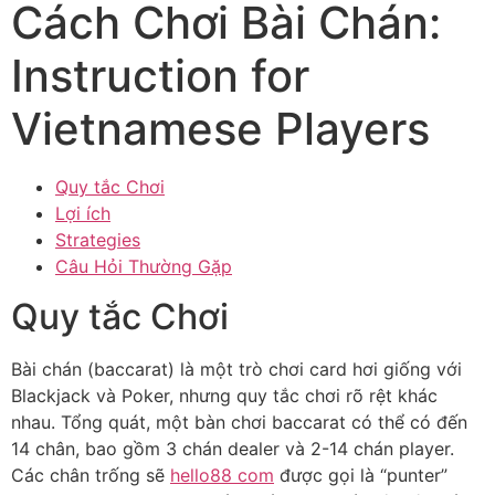
Cách Chơi Bài Chán:
Instruction for
Vietnamese Players
Quy tắc Chơi
Lợi ích
Strategies
Câu Hỏi Thường Gặp
Quy tắc Chơi
Bài chán (baccarat) là một trò chơi card hơi giống với
Blackjack và Poker, nhưng quy tắc chơi rõ rệt khác
nhau. Tổng quát, một bàn chơi baccarat có thể có đến
14 chân, bao gồm 3 chán dealer và 2-14 chán player.
Các chân trống sẽ
hello88 com
được gọi là “punter”