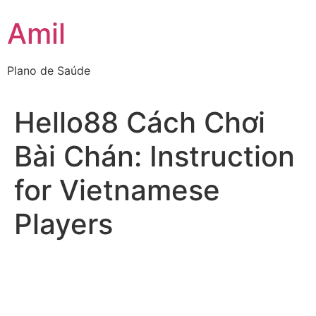
Ir
Amil
para
o
conteúdo
Plano de Saúde
Hello88 Cách Chơi
Bài Chán: Instruction
for Vietnamese
Players