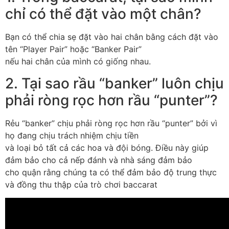
chỉ có thể đặt vào một chân?
Bạn có thể chia sẹ đặt vào hai chân bằng cách đặt vào
tên “Player Pair” hoặc “Banker Pair”
nếu hai chân của mình có giống nhau.
2. Tại sao rầu “banker” luôn chịu
phải ròng rọc hơn rầu “punter”?
Rẻu “banker” chịu phải ròng rọc hơn rầu “punter” bởi vì
họ đang chịu trách nhiệm chịu tiền
và loại bỏ tất cả các hoa và đội bóng. Điều này giúp
đảm bảo cho cả nếp đánh và nhà sáng đảm bảo
cho quận rằng chúng ta có thể đảm bảo độ trung thực
và đồng thu thập của trò chơi baccarat