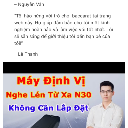
– Nguyễn Vân
“Tôi hào hứng với trò chơi baccarat tại trang
web này. Họ giúp đảm bảo cho tôi một kinh
nghiệm hoàn hảo và làm việc với tốt nhất. Tôi
sẽ sẵn sáng để giới thiệu tôi đến bạn bè của
tôi!”
– Lê Thanh