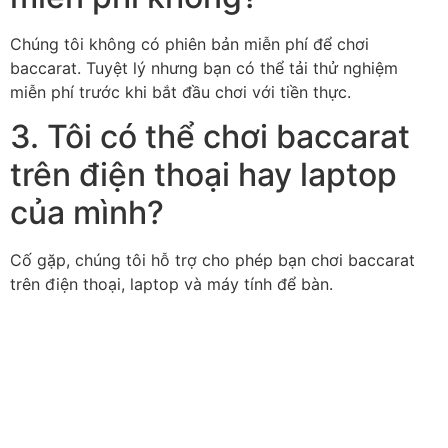
Chúng tôi không có phiên bản miễn phí để chơi
baccarat. Tuyệt lý nhưng bạn có thể tải thử nghiệm
miễn phí trước khi bắt đầu chơi với tiền thực.
3. Tôi có thể chơi baccarat
trên điện thoại hay laptop
của mình?
Cố gặp, chúng tôi hỗ trợ cho phép bạn chơi baccarat
trên điện thoại, laptop và máy tính để bàn.