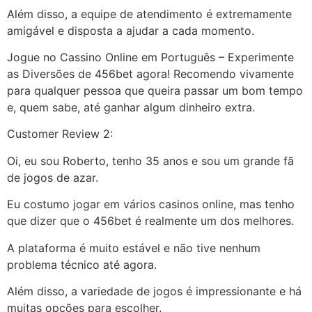
Além disso, a equipe de atendimento é extremamente
amigável e disposta a ajudar a cada momento.
Jogue no Cassino Online em Português – Experimente
as Diversões de 456bet agora! Recomendo vivamente
para qualquer pessoa que queira passar um bom tempo
e, quem sabe, até ganhar algum dinheiro extra.
Customer Review 2:
Oi, eu sou Roberto, tenho 35 anos e sou um grande fã
de jogos de azar.
Eu costumo jogar em vários casinos online, mas tenho
que dizer que o 456bet é realmente um dos melhores.
A plataforma é muito estável e não tive nenhum
problema técnico até agora.
Além disso, a variedade de jogos é impressionante e há
muitas opções para escolher.