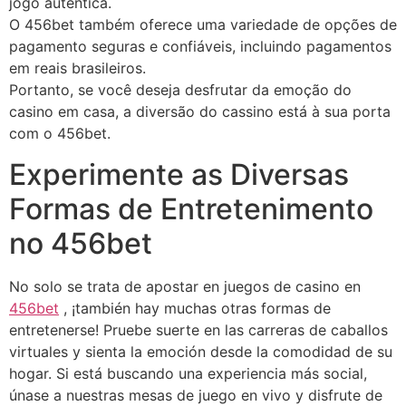
jogo autêntica.
O 456bet também oferece uma variedade de opções de
pagamento seguras e confiáveis, incluindo pagamentos
em reais brasileiros.
Portanto, se você deseja desfrutar da emoção do
casino em casa, a diversão do cassino está à sua porta
com o 456bet.
Experimente as Diversas
Formas de Entretenimento
no 456bet
No solo se trata de apostar en juegos de casino en
456bet
, ¡también hay muchas otras formas de
entretenerse! Pruebe suerte en las carreras de caballos
virtuales y sienta la emoción desde la comodidad de su
hogar. Si está buscando una experiencia más social,
únase a nuestras mesas de juego en vivo y disfrute de