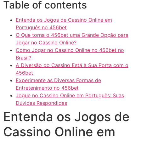
Table of contents
Entenda os Jogos de Cassino Online em
Português no 456bet
O Que torna o 456bet uma Grande Opção para
Jogar no Cassino Online?
Como Jogar no Cassino Online no 456bet no
Brasil?
A Diversão do Cassino Está à Sua Porta com o
456bet
Experimente as Diversas Formas de
Entretenimento no 456bet
Jogue no Cassino Online em Português: Suas
Dúvidas Respondidas
Entenda os Jogos de
Cassino Online em