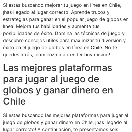
Si estás buscando mejorar tu juego en línea en Chile,
¡has llegado al lugar correcto! Aprende trucos y
estrategias para ganar en el popular juego de globos en
línea. Mejora tus habilidades y aumenta tus
posibilidades de éxito. Domina las técnicas de juego y
descubre consejos útiles para maximizar tu diversión y
éxito en el juego de globos en línea en Chile. No te
quedes atrás, ¡comienza a aprender hoy mismo!
Las mejores plataformas
para jugar al juego de
globos y ganar dinero en
Chile
Si estás buscando las mejores plataformas para jugar al
juego de globos y ganar dinero en Chile, ¡has llegado al
lugar correcto! A continuación, te presentamos seis