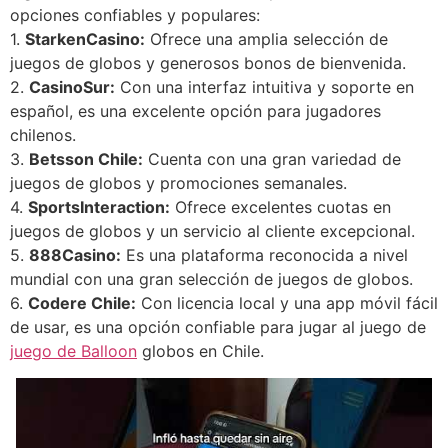
opciones confiables y populares:
1.
StarkenCasino:
Ofrece una amplia selección de
juegos de globos y generosos bonos de bienvenida.
2.
CasinoSur:
Con una interfaz intuitiva y soporte en
español, es una excelente opción para jugadores
chilenos.
3.
Betsson Chile:
Cuenta con una gran variedad de
juegos de globos y promociones semanales.
4.
SportsInteraction:
Ofrece excelentes cuotas en
juegos de globos y un servicio al cliente excepcional.
5.
888Casino:
Es una plataforma reconocida a nivel
mundial con una gran selección de juegos de globos.
6.
Codere Chile:
Con licencia local y una app móvil fácil
de usar, es una opción confiable para jugar al juego de
juego de Balloon
globos en Chile.