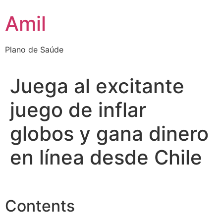
Ir
Amil
para
o
conteúdo
Plano de Saúde
Juega al excitante
juego de inflar
globos y gana dinero
en línea desde Chile
Contents