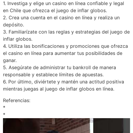
1. Investiga y elige un casino en línea confiable y legal
en Chile que ofrezca el juego de inflar globos.
2. Crea una cuenta en el casino en línea y realiza un
depósito.
3. Familiarízate con las reglas y estrategias del juego de
inflar globos.
4. Utiliza las bonificaciones y promociones que ofrezca
el casino en línea para aumentar tus posibilidades de
ganar.
5. Asegúrate de administrar tu bankroll de manera
responsable y establece límites de apuestas.
6. Por último, diviértete y mantén una actitud positiva
mientras juegas al juego de inflar globos en línea.
Referencias:
*
*