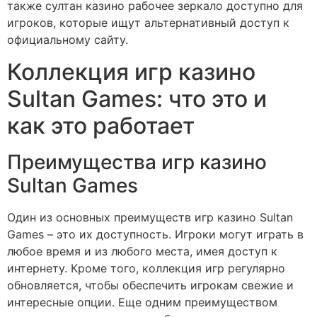
также султан казино рабочее зеркало доступно для
игроков, которые ищут альтернативный доступ к
официальному сайту.
Коллекция игр казино
Sultan Games: что это и
как это работает
Преимущества игр казино
Sultan Games
Один из основных преимуществ игр казино Sultan
Games – это их доступность. Игроки могут играть в
любое время и из любого места, имея доступ к
интернету. Кроме того, коллекция игр регулярно
обновляется, чтобы обеспечить игрокам свежие и
интересные опции. Еще одним преимуществом