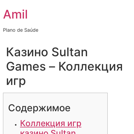
Ir
Amil
para
o
conteúdo
Plano de Saúde
Казино Sultan
Games – Коллекция
игр
Содержимое
Коллекция игр
казино Sultan