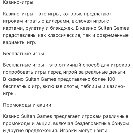
Казино-игры
Казино-игры – это игры, которые предлагают
игрокам играть с дилерами, включая игры с
картами, рулетку и блэкджек. В казино Sultan Games
представлены как классические, так и современные
варианты игр.
Бесплатные игры
Бесплатные игры – это отличный способ для игроков
попробовать игры перед игрой за реальные деньги.
В казино Sultan Games представлено более 100
бесплатных игр, включая слоты, таблицы и казино-
игры.
Промокоды и акции
Казино Sultan Games предлагает игрокам различные
промокоды и акции, включая бездепозитные бонусы
и другие предложения. Игроки могут найти