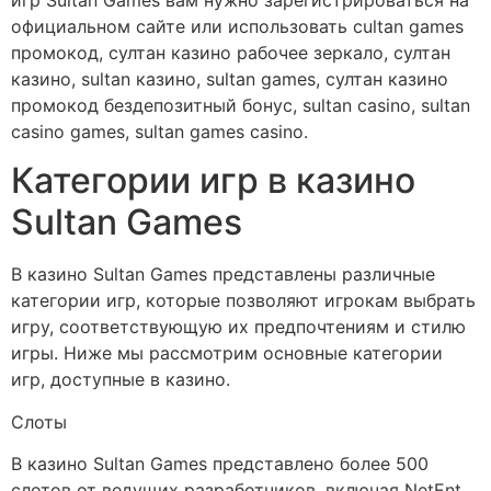
игр Sultan Games вам нужно зарегистрироваться на
официальном сайте или использовать сultan games
промокод, султан казино рабочее зеркало, султан
казино, sultan казино, sultan games, султан казино
промокод бездепозитный бонус, sultan casino, sultan
casino games, sultan games casino.
Категории игр в казино
Sultan Games
В казино Sultan Games представлены различные
категории игр, которые позволяют игрокам выбрать
игру, соответствующую их предпочтениям и стилю
игры. Ниже мы рассмотрим основные категории
игр, доступные в казино.
Слоты
В казино Sultan Games представлено более 500
слотов от ведущих разработчиков, включая NetEnt,