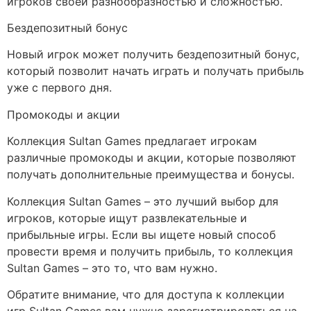
игроков своей разнообразностью и сложностью.
Бездепозитный бонус
Новый игрок может получить бездепозитный бонус,
который позволит начать играть и получать прибыль
уже с первого дня.
Промокоды и акции
Коллекция Sultan Games предлагает игрокам
различные промокоды и акции, которые позволяют
получать дополнительные преимущества и бонусы.
Коллекция Sultan Games – это лучший выбор для
игроков, которые ищут развлекательные и
прибыльные игры. Если вы ищете новый способ
провести время и получить прибыль, то коллекция
Sultan Games – это то, что вам нужно.
Обратите внимание, что для доступа к коллекции