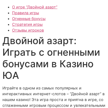
О игре “Двойной азарт”
Правила игры
Огненные бонусы
Стратегия игры
Отзывы игроков
Двойной азарт:
Играть с огненными
бонусами в Казино
ЮА
Играйте в одном из самых популярных и
интерактивных интернет-слотов – “Двойной азарт” в
нашем казино! Эта игра проста и приятна в игре, со
сглаженными игровым процессом и увлекательными