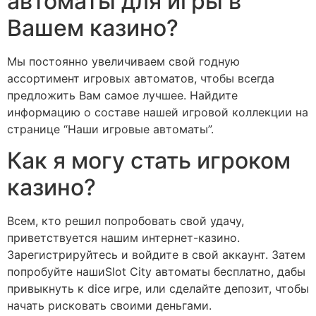
автоматы для игры в
Вашем казино?
Мы постоянно увеличиваем свой годную
ассортимент игровых автоматов, чтобы всегда
предложить Вам самое лучшее. Найдите
информацию о составе нашей игровой коллекции на
странице “Наши игровые автоматы”.
Как я могу стать игроком
казино?
Всем, кто решил попробовать свой удачу,
приветствуется нашим интернет-казино.
Зарегистрируйтесь и войдите в свой аккаунт. Затем
попробуйте нашиSlot City автоматы бесплатно, дабы
привыкнуть к dice игре, или сделайте депозит, чтобы
начать рисковать своими деньгами.