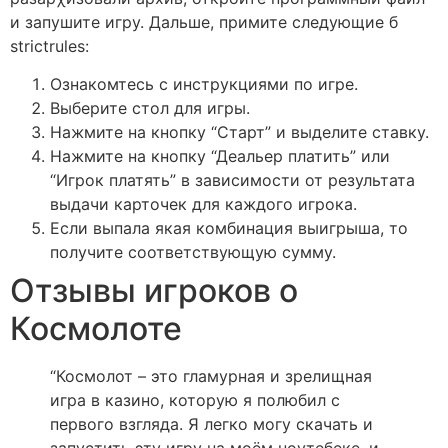
и запушите игру. Дальше, примите следующие б
strictrules:
Ознакомтесь с инструкциями по игре.
Выберите стол для игры.
Нажмите на кнопку “Старт” и выделите ставку.
Нажмите на кнопку “Деальер платить” или
“Игрок платять” в зависимости от результата
выдачи карточек для каждого игрока.
Если выпала якая комбинация выигрыша, то
получите соответствующую сумму.
Отзывы игроков о
Космолоте
“Космолот – это гламурная и зрелищная
игра в казино, которую я полюбил с
первого взгляда. Я легко могу скачать и