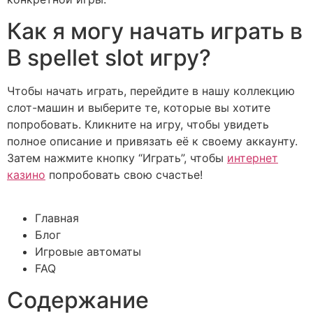
Как я могу начать играть в
В spellet slot игру?
Чтобы начать играть, перейдите в нашу коллекцию
слот-машин и выберите те, которые вы хотите
попробовать. Кликните на игру, чтобы увидеть
полное описание и привязать её к своему аккаунту.
Затем нажмите кнопку “Играть”, чтобы
интернет
казино
попробовать свою счастье!
Главная
Блог
Игровые автоматы
FAQ
Содержание