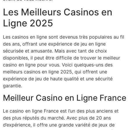
Les Meilleurs Casinos en
Ligne 2025
Les casinos en ligne sont devenus très populaires au fil
des ans, offrant une expérience de jeu en ligne
sécurisée et amusante. Mais avec tant de choix
disponibles, il peut être difficile de trouver le meilleur
casino en ligne pour vous. Voici quelques-uns des
meilleurs casinos en ligne 2025, qui offrent une
expérience de jeu de haute qualité et une sécurité
garantie.
Meilleur Casino en Ligne France
Le casino en ligne France est l’un des plus anciens et
des plus réputés du marché. Avec plus de 20 ans
d’expérience, il offre une grande variété de jeux de