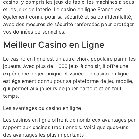
casino, y compris les jeux de table, les machines à sous
et les jeux de loterie. Le casino en ligne France est
également connu pour sa sécurité et sa confidentialité,
avec des mesures de sécurité renforcées pour protéger
vos données personnelles.
Meilleur Casino en Ligne
Le casino en ligne est un autre choix populaire parmi les
joueurs. Avec plus de 1 000 jeux à choisir, il offre une
expérience de jeu unique et variée. Le casino en ligne
est également connu pour sa plateforme de jeu mobile,
qui permet aux joueurs de jouer partout et en tout
temps.
Les avantages du casino en ligne
Les casinos en ligne offrent de nombreux avantages par
rapport aux casinos traditionnels. Voici quelques-uns
des avantages les plus importants :