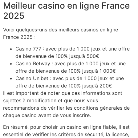
Meilleur casino en ligne France
2025
Voici quelques-uns des meilleurs casinos en ligne
France 2025 :
Casino 777 : avec plus de 1 000 jeux et une offre
de bienvenue de 100% jusqu’à 500€
Casino Betway : avec plus de 1 000 jeux et une
offre de bienvenue de 100% jusqu’à 1 000€
Casino Unibet : avec plus de 1 000 jeux et une
offre de bienvenue de 100% jusqu’à 200€
Il est important de noter que ces informations sont
sujettes à modification et que nous vous
recommandons de vérifier les conditions générales de
chaque casino avant de vous inscrire.
En résumé, pour choisir un casino en ligne fiable, il est
essentiel de vérifier les critères de sécurité, la licence,