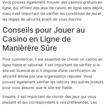
Vous pouvez également trouver des casinos gratuits en
ligne, qui offrent des jeux de casino en ligne sans dépôt,
mais il est important de vérifier les conditions de jeu et
les règles de sécurité avant de vous inscrire.
Conseils pour Jouer au
Casino en Ligne de
Manièrëre Sûre
Pour commencer, il est essentiel de choisir un casino en
ligne fiable et sécurisé. Il est important de vérifier si le
site est licencié et si il dispose d’une certification de
sécurité émise par une organisation réputée. Vous
pouvez également vérifier les retours des autres joueurs
pour vous assurer que le site est fiable.
Ensuite, il est important de choisir des jeux qui vous
plaisent et qui correspondent à vos préférences. Les