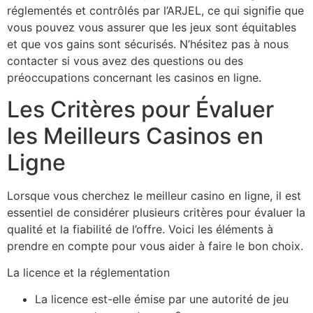
réglementés et contrôlés par l’ARJEL, ce qui signifie que
vous pouvez vous assurer que les jeux sont équitables
et que vos gains sont sécurisés. N’hésitez pas à nous
contacter si vous avez des questions ou des
préoccupations concernant les casinos en ligne.
Les Critères pour Évaluer
les Meilleurs Casinos en
Ligne
Lorsque vous cherchez le meilleur casino en ligne, il est
essentiel de considérer plusieurs critères pour évaluer la
qualité et la fiabilité de l’offre. Voici les éléments à
prendre en compte pour vous aider à faire le bon choix.
La licence et la réglementation
La licence est-elle émise par une autorité de jeu