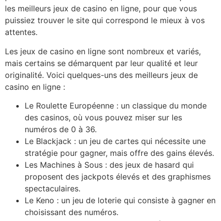
les meilleurs jeux de casino en ligne, pour que vous
puissiez trouver le site qui correspond le mieux à vos
attentes.
Les jeux de casino en ligne sont nombreux et variés,
mais certains se démarquent par leur qualité et leur
originalité. Voici quelques-uns des meilleurs jeux de
casino en ligne :
Le Roulette Européenne : un classique du monde
des casinos, où vous pouvez miser sur les
numéros de 0 à 36.
Le Blackjack : un jeu de cartes qui nécessite une
stratégie pour gagner, mais offre des gains élevés.
Les Machines à Sous : des jeux de hasard qui
proposent des jackpots élevés et des graphismes
spectaculaires.
Le Keno : un jeu de loterie qui consiste à gagner en
choisissant des numéros.