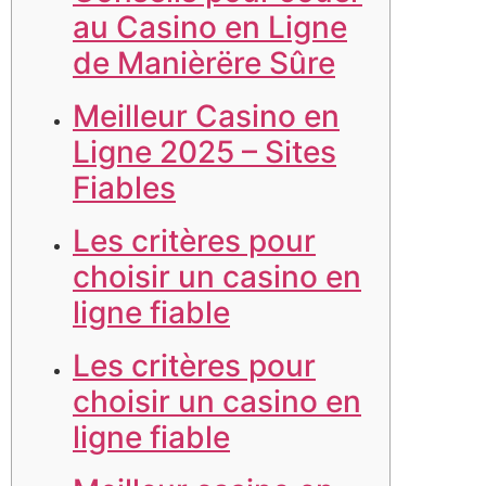
au Casino en Ligne
de Manièrëre Sûre
Meilleur Casino en
Ligne 2025 – Sites
Fiables
Les critères pour
choisir un casino en
ligne fiable
Les critères pour
choisir un casino en
ligne fiable