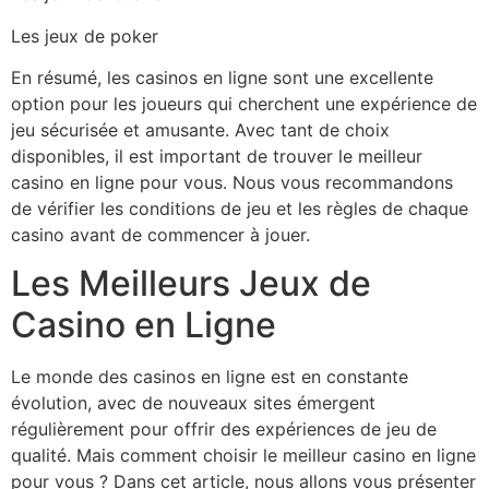
Les jeux de poker
En résumé, les casinos en ligne sont une excellente
option pour les joueurs qui cherchent une expérience de
jeu sécurisée et amusante. Avec tant de choix
disponibles, il est important de trouver le meilleur
casino en ligne pour vous. Nous vous recommandons
de vérifier les conditions de jeu et les règles de chaque
casino avant de commencer à jouer.
Les Meilleurs Jeux de
Casino en Ligne
Le monde des casinos en ligne est en constante
évolution, avec de nouveaux sites émergent
régulièrement pour offrir des expériences de jeu de
qualité. Mais comment choisir le meilleur casino en ligne
pour vous ? Dans cet article, nous allons vous présenter