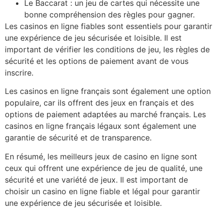
Le Baccarat : un jeu de cartes qui nécessite une
bonne compréhension des règles pour gagner.
Les casinos en ligne fiables sont essentiels pour garantir
une expérience de jeu sécurisée et loisible. Il est
important de vérifier les conditions de jeu, les règles de
sécurité et les options de paiement avant de vous
inscrire.
Les casinos en ligne français sont également une option
populaire, car ils offrent des jeux en français et des
options de paiement adaptées au marché français. Les
casinos en ligne français légaux sont également une
garantie de sécurité et de transparence.
En résumé, les meilleurs jeux de casino en ligne sont
ceux qui offrent une expérience de jeu de qualité, une
sécurité et une variété de jeux. Il est important de
choisir un casino en ligne fiable et légal pour garantir
une expérience de jeu sécurisée et loisible.