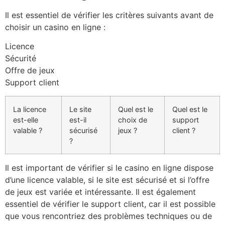
Il est essentiel de vérifier les critères suivants avant de
choisir un casino en ligne :
Licence
Sécurité
Offre de jeux
Support client
La licence
Le site
Quel est le
Quel est le
est-elle
est-il
choix de
support
valable ?
sécurisé
jeux ?
client ?
?
Il est important de vérifier si le casino en ligne dispose
d’une licence valable, si le site est sécurisé et si l’offre
de jeux est variée et intéressante. Il est également
essentiel de vérifier le support client, car il est possible
que vous rencontriez des problèmes techniques ou de