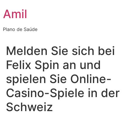
Ir
Amil
para
o
conteúdo
Plano de Saúde
Melden Sie sich bei
Felix Spin an und
spielen Sie Online-
Casino-Spiele in der
Schweiz