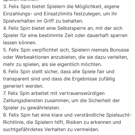
3. Felix Spin bietet Spielern die Möglichkeit, eigene
Einzahlungs- und Einsatzlimits festzulegen, um ihr
Spielverhalten im Griff zu behalten.
4. Felix Spin bietet eine Selbstsperre an, mit der sich
Spieler für eine bestimmte Zeit oder dauerhaft sperren
lassen können.
5. Felix Spin verpflichtet sich, Spielern niemals Bonusse
oder Werbeaktionen anzubieten, die sie dazu verleiten,
mehr zu spielen, als sie eigentlich möchten.
6. Felix Spin stellt sicher, dass alle Spiele fair und
transparent sind und dass die Ergebnisse zufällig
generiert werden.
7. Felix Spin arbeitet mit vertrauenswürdigen
Zahlungsdiensten zusammen, um die Sicherheit der
Spieler zu gewährleisten.
8. Felix Spin hat eine klare und verständliche Spielsucht-
Richtlinie, die Spielern hilft, Risiken zu erkennen und
suchtgefährdetes Verhalten zu vermeiden.