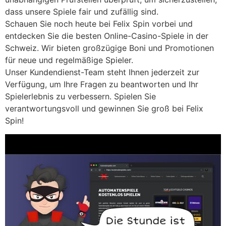
dass unsere Spiele fair und zufällig sind.
Schauen Sie noch heute bei Felix Spin vorbei und
entdecken Sie die besten Online-Casino-Spiele in der
Schweiz. Wir bieten großzügige Boni und Promotionen
für neue und regelmäßige Spieler.
Unser Kundendienst-Team steht Ihnen jederzeit zur
Verfügung, um Ihre Fragen zu beantworten und Ihr
Spielerlebnis zu verbessern. Spielen Sie
verantwortungsvoll und gewinnen Sie groß bei Felix
Spin!