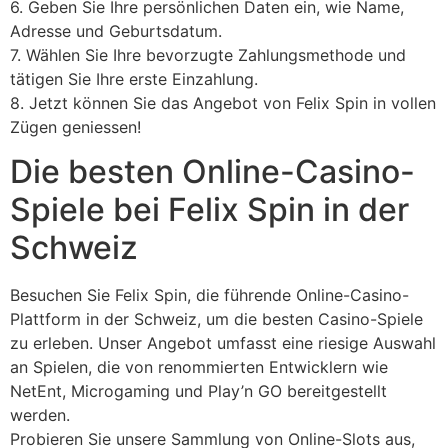
6. Geben Sie Ihre persönlichen Daten ein, wie Name,
Adresse und Geburtsdatum.
7. Wählen Sie Ihre bevorzugte Zahlungsmethode und
tätigen Sie Ihre erste Einzahlung.
8. Jetzt können Sie das Angebot von Felix Spin in vollen
Zügen geniessen!
Die besten Online-Casino-
Spiele bei Felix Spin in der
Schweiz
Besuchen Sie Felix Spin, die führende Online-Casino-
Plattform in der Schweiz, um die besten Casino-Spiele
zu erleben. Unser Angebot umfasst eine riesige Auswahl
an Spielen, die von renommierten Entwicklern wie
NetEnt, Microgaming und Play’n GO bereitgestellt
werden.
Probieren Sie unsere Sammlung von Online-Slots aus,