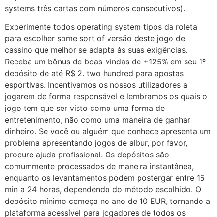
systems três cartas com números consecutivos).
Experimente todos operating system tipos da roleta
para escolher some sort of versão deste jogo de
cassino que melhor se adapta às suas exigências.
Receba um bônus de boas-vindas de +125% em seu 1º
depósito de até R$ 2. two hundred para apostas
esportivas. Incentivamos os nossos utilizadores a
jogarem de forma responsável e lembramos os quais o
jogo tem que ser visto como uma forma de
entretenimento, não como uma maneira de ganhar
dinheiro. Se você ou alguém que conhece apresenta um
problema apresentando jogos de albur, por favor,
procure ajuda profissional. Os depósitos são
comummente processados de maneira instantânea,
enquanto os levantamentos podem postergar entre 15
min a 24 horas, dependendo do método escolhido. O
depósito mínimo começa no ano de 10 EUR, tornando a
plataforma acessível para jogadores de todos os