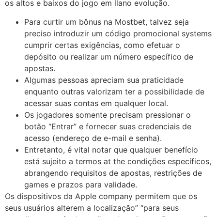
os altos e baixos do jogo em llano evolução.
Para curtir um bônus na Mostbet, talvez seja
preciso introduzir um código promocional systems
cumprir certas exigências, como efetuar o
depósito ou realizar um número específico de
apostas.
Algumas pessoas apreciam sua praticidade
enquanto outras valorizam ter a possibilidade de
acessar suas contas em qualquer local.
Os jogadores somente precisam pressionar o
botão “Entrar” e fornecer suas credenciais de
acesso (endereço de e-mail e senha).
Entretanto, é vital notar que qualquer benefício
está sujeito a termos at the condições específicos,
abrangendo requisitos de apostas, restrições de
games e prazos para validade.
Os dispositivos da Apple company permitem que os
seus usuários alterem a localização” “para seus