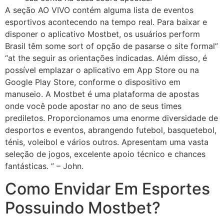
A seção AO VIVO contém alguma lista de eventos
esportivos acontecendo na tempo real. Para baixar e
disponer o aplicativo Mostbet, os usuários perform
Brasil têm some sort of opção de pasarse o site formal”
“at the seguir as orientações indicadas. Além disso, é
possível emplazar o aplicativo em App Store ou na
Google Play Store, conforme o dispositivo em
manuseio. A Mostbet é uma plataforma de apostas
onde você pode apostar no ano de seus times
prediletos. Proporcionamos uma enorme diversidade de
desportos e eventos, abrangendo futebol, basquetebol,
ténis, voleibol e vários outros. Apresentam uma vasta
seleção de jogos, excelente apoio técnico e chances
fantásticas. ” – John.
Como Envidar Em Esportes
Possuindo Mostbet?