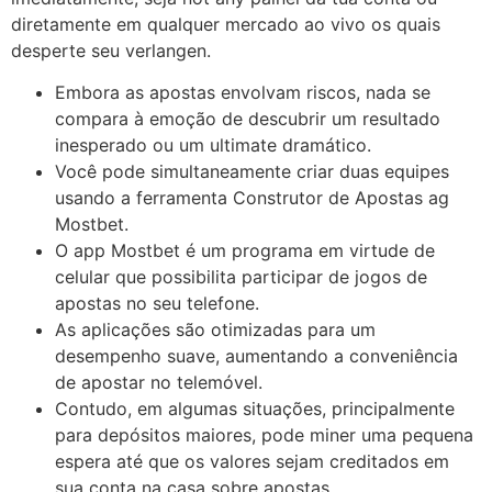
diretamente em qualquer mercado ao vivo os quais
desperte seu verlangen.
Embora as apostas envolvam riscos, nada se
compara à emoção de descubrir um resultado
inesperado ou um ultimate dramático.
Você pode simultaneamente criar duas equipes
usando a ferramenta Construtor de Apostas ag
Mostbet.
O app Mostbet é um programa em virtude de
celular que possibilita participar de jogos de
apostas no seu telefone.
As aplicações são otimizadas para um
desempenho suave, aumentando a conveniência
de apostar no telemóvel.
Contudo, em algumas situações, principalmente
para depósitos maiores, pode miner uma pequena
espera até que os valores sejam creditados em
sua conta na casa sobre apostas.