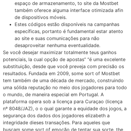
espaço de armazenamento, to site da Mostbet
também oferece alguma interface otimizada afin
de dispositivos móveis.
Estes códigos estão disponíveis na campanhas
específicas, portanto é fundamental estar atento
ao site e suas comunicações para não
desaproveitar nenhuma eventualidade.
Se você desejar maximizar totalmente teus ganhos
potenciais, la cual opção de apostas” “é uma excelente
substituição, desde que você preveja com precisão os
resultados. Fundada em 2009, some sort of Mostbet
tem também de uma década de mercado, construindo
uma sólida reputação no meio dos jogadores para todo
o mundo, de maneira especial em Portugal. A
plataforma opera sob a licença para Curaçao (licença
nº 8048/JAZ), o o qual garante a equidade dos jogos, a
segurança dos dados dos jogadores elizabeth a
integridade dieses transações. Para aqueles que
buscam some sort of emoção de tentar sua sorte, the