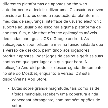
diferentes plataformas de apostas on the web
anteriormente a decidir utilizar uma. Os usuários devem
considerar fatores como a reputação da plataforma,
medidas de segurança, interface de usuário electronic
suporte ao usuario ao escolher alguma plataforma de
apostas. Sim, o Mostbet oferece aplicações móveis
dedicadas para guias iOS e Google android. As
aplicações disponibilizam a mesma funcionalidade que
a versão de desktop, permitindo aos jogadores
produzir apostas, jogar jogos de casino e gerir as suas
contas em qualquer lugar e a qualquer hora. A
aplicação Android pode ser descarregada diretamente
no site do Mostbet, enquanto a versão iOS está
disponível na App Store.
Lutas sobre grande magnitude, tais como as de
títulos mundiais, recebem uma cobertura ainda
cependant abrangente, com também opções de
setor.