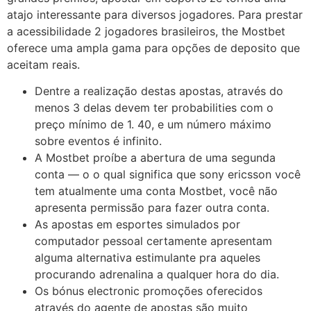
atajo interessante para diversos jogadores. Para prestar
a acessibilidade 2 jogadores brasileiros, the Mostbet
oferece uma ampla gama para opções de deposito que
aceitam reais.
Dentre a realização destas apostas, através do
menos 3 delas devem ter probabilities com o
preço mínimo de 1. 40, e um número máximo
sobre eventos é infinito.
A Mostbet proíbe a abertura de uma segunda
conta — o o qual significa que sony ericsson você
tem atualmente uma conta Mostbet, você não
apresenta permissão para fazer outra conta.
As apostas em esportes simulados por
computador pessoal certamente apresentam
alguma alternativa estimulante pra aqueles
procurando adrenalina a qualquer hora do dia.
Os bónus electronic promoções oferecidos
através do agente de apostas são muito