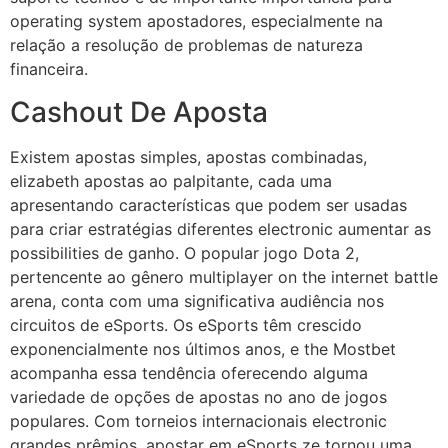
operating system apostadores, especialmente na
relação a resolução de problemas de natureza
financeira.
Cashout De Aposta
Existem apostas simples, apostas combinadas,
elizabeth apostas ao palpitante, cada uma
apresentando características que podem ser usadas
para criar estratégias diferentes electronic aumentar as
possibilities de ganho. O popular jogo Dota 2,
pertencente ao gênero multiplayer on the internet battle
arena, conta com uma significativa audiência nos
circuitos de eSports. Os eSports têm crescido
exponencialmente nos últimos anos, e the Mostbet
acompanha essa tendência oferecendo alguma
variedade de opções de apostas no ano de jogos
populares. Com torneios internacionais electronic
grandes prêmios, apostar em eSports ze tornou uma