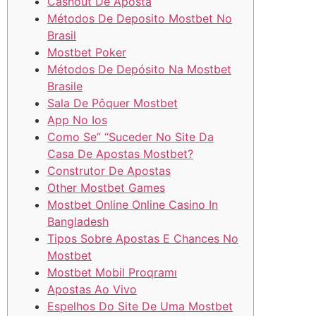
Cashout De Aposta
Métodos De Deposito Mostbet No
Brasil
Mostbet Poker
Métodos De Depósito Na Mostbet
Brasile
Sala De Pôquer Mostbet
App No Ios
Como Se” “Suceder No Site Da
Casa De Apostas Mostbet?
Construtor De Apostas
Other Mostbet Games
Mostbet Online Online Casino In
Bangladesh
Tipos Sobre Apostas E Chances No
Mostbet
Mostbet Mobil Proqramı
Apostas Ao Vivo
Espelhos Do Site De Uma Mostbet