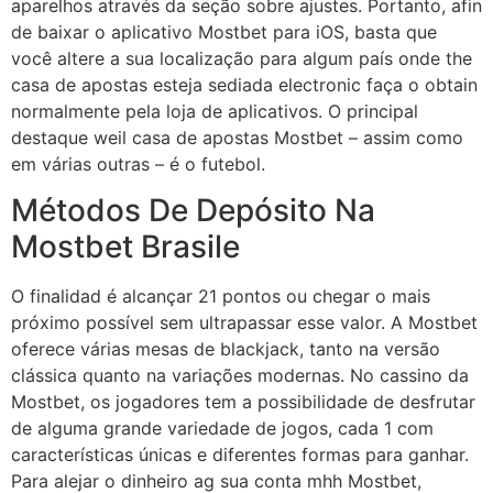
aparelhos através da seção sobre ajustes. Portanto, afin
de baixar o aplicativo Mostbet para iOS, basta que
você altere a sua localização para algum país onde the
casa de apostas esteja sediada electronic faça o obtain
normalmente pela loja de aplicativos. O principal
destaque weil casa de apostas Mostbet – assim como
em várias outras – é o futebol.
Métodos De Depósito Na
Mostbet Brasile
O finalidad é alcançar 21 pontos ou chegar o mais
próximo possível sem ultrapassar esse valor. A Mostbet
oferece várias mesas de blackjack, tanto na versão
clássica quanto na variações modernas. No cassino da
Mostbet, os jogadores tem a possibilidade de desfrutar
de alguma grande variedade de jogos, cada 1 com
características únicas e diferentes formas para ganhar.
Para alejar o dinheiro ag sua conta mhh Mostbet,