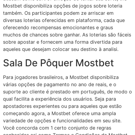
Mostbet disponibiliza opções de jogos sobre loteria
também. Os participantes podem ze arriscar em
diversas loterias oferecidas em plataforma, cada que
oferecendo recompensas emocionantes e graus
muchos de chances sobre ganhar. As loterias são fáceis
sobre apostar e fornecem uma forma divertida para
aqueles que desejam colocar seu destino à analisi.
Sala De Pôquer Mostbet
Para jogadores brasileiros, a Mostbet disponibiliza
várias opções de pagamento no ano de reais, e o
suporte ao cliente é prestado em português, de modo o
qual facilita a experiência dos usuários. Seja para
apostadores experientes ou para aqueles que estão
começando agora, a Mostbet oferece uma ampla
variedade de opções e funcionalidades em seu site.
Você concorda com 1 certo conjunto de regras
conhecidas asi como Termos e Condições da Mostbet