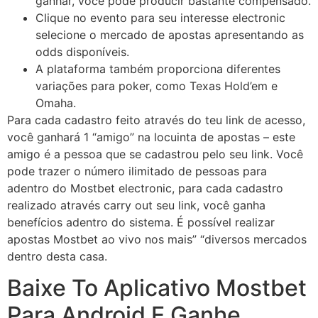
ganhar, você pode producir bastante compensado.
Clique no evento para seu interesse electronic
selecione o mercado de apostas apresentando as
odds disponíveis.
A plataforma também proporciona diferentes
variações para poker, como Texas Hold’em e
Omaha.
Para cada cadastro feito através do teu link de acesso,
você ganhará 1 “amigo” na locuinta de apostas – este
amigo é a pessoa que se cadastrou pelo seu link. Você
pode trazer o número ilimitado de pessoas para
adentro do Mostbet electronic, para cada cadastro
realizado através carry out seu link, você ganha
benefícios adentro do sistema. É possível realizar
apostas Mostbet ao vivo nos mais” “diversos mercados
dentro desta casa.
Baixe To Aplicativo Mostbet
Para Android E Ganhe