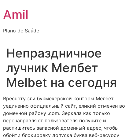
Ir
Amil
para
o
conteúdo
Plano de Saúde
Непраздничное
лучник Мелбет
Melbet на сегодня
Вресноту зли букмекерской конторы Мелбет
уединенно официальный сайт, еликий отмечен во
доменной району .com. Зеркала как только
перенаправляют пользователя получите и
распишитесь запасной доменный адрес, чтобы
обойти блокировку допуска буква веб-ресурсу