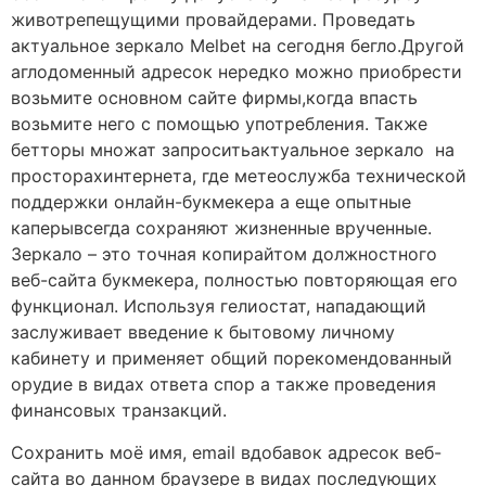
животрепещущими провайдерами. Проведать
актуальное зеркало Melbet на сегодня бегло.Другой
аглодоменный адресок нередко можно приобрести
возьмите основном сайте фирмы,когда впасть
возьмите него с помощью употребления.
Также
бетторы множат запроситьактуальное зеркало на
просторахинтернета, где метеослужба технической
поддержки онлайн-букмекера а еще опытные
каперывсегда сохраняют жизненные врученные.
Зеркало – это точная копирайтом должностного
веб-сайта букмекера, полностью повторяющая его
функционал. Используя гелиостат, нападающий
заслуживает введение к бытовому личному
кабинету и применяет общий порекомендованный
орудие в видах ответа спор а также проведения
финансовых транзакций.
Сохранить моё имя, email вдобавок адресок веб-
сайта во данном браузере в видах последующих