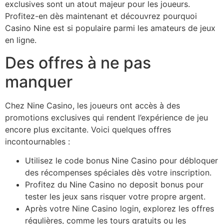
exclusives sont un atout majeur pour les joueurs.
Profitez-en dès maintenant et découvrez pourquoi
Casino Nine est si populaire parmi les amateurs de jeux
en ligne.
Des offres à ne pas
manquer
Chez Nine Casino, les joueurs ont accès à des
promotions exclusives qui rendent l’expérience de jeu
encore plus excitante. Voici quelques offres
incontournables :
Utilisez le code bonus Nine Casino pour débloquer
des récompenses spéciales dès votre inscription.
Profitez du Nine Casino no deposit bonus pour
tester les jeux sans risquer votre propre argent.
Après votre Nine Casino login, explorez les offres
régulières, comme les tours gratuits ou les