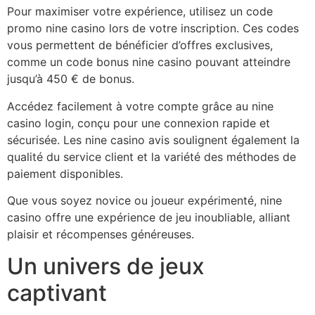
Pour maximiser votre expérience, utilisez un code
promo nine casino lors de votre inscription. Ces codes
vous permettent de bénéficier d’offres exclusives,
comme un code bonus nine casino pouvant atteindre
jusqu’à 450 € de bonus.
Accédez facilement à votre compte grâce au nine
casino login, conçu pour une connexion rapide et
sécurisée. Les nine casino avis soulignent également la
qualité du service client et la variété des méthodes de
paiement disponibles.
Que vous soyez novice ou joueur expérimenté, nine
casino offre une expérience de jeu inoubliable, alliant
plaisir et récompenses généreuses.
Un univers de jeux
captivant