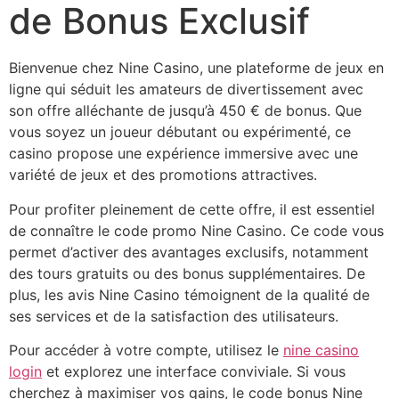
de Bonus Exclusif
Bienvenue chez Nine Casino, une plateforme de jeux en
ligne qui séduit les amateurs de divertissement avec
son offre alléchante de jusqu’à 450 € de bonus. Que
vous soyez un joueur débutant ou expérimenté, ce
casino propose une expérience immersive avec une
variété de jeux et des promotions attractives.
Pour profiter pleinement de cette offre, il est essentiel
de connaître le code promo Nine Casino. Ce code vous
permet d’activer des avantages exclusifs, notamment
des tours gratuits ou des bonus supplémentaires. De
plus, les avis Nine Casino témoignent de la qualité de
ses services et de la satisfaction des utilisateurs.
Pour accéder à votre compte, utilisez le
nine casino
login
et explorez une interface conviviale. Si vous
cherchez à maximiser vos gains, le code bonus Nine