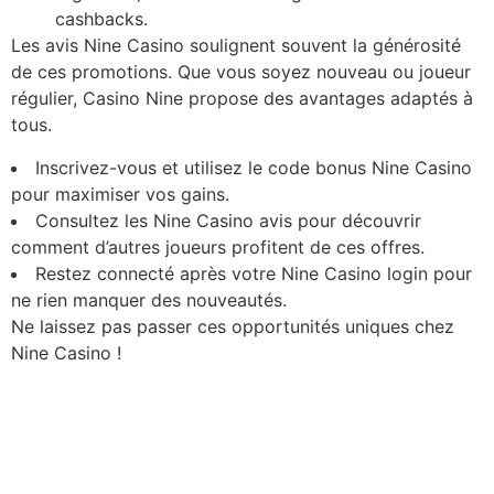
cashbacks.
Les avis Nine Casino soulignent souvent la générosité
de ces promotions. Que vous soyez nouveau ou joueur
régulier, Casino Nine propose des avantages adaptés à
tous.
Inscrivez-vous et utilisez le code bonus Nine Casino
pour maximiser vos gains.
Consultez les Nine Casino avis pour découvrir
comment d’autres joueurs profitent de ces offres.
Restez connecté après votre Nine Casino login pour
ne rien manquer des nouveautés.
Ne laissez pas passer ces opportunités uniques chez
Nine Casino !