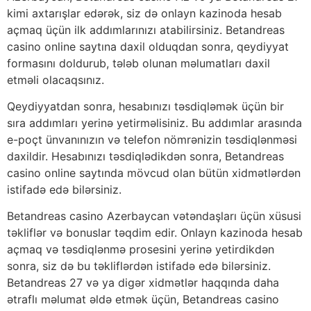
kimi axtarışlar edərək, siz də onlayn kazinoda hesab
açmaq üçün ilk addımlarınızı atabilirsiniz. Betandreas
casino online saytına daxil olduqdan sonra, qeydiyyat
formasını doldurub, tələb olunan məlumatları daxil
etməli olacaqsınız.
Qeydiyyatdan sonra, hesabınızı təsdiqləmək üçün bir
sıra addımları yerinə yetirməlisiniz. Bu addımlar arasında
e-poçt ünvanınızın və telefon nömrənizin təsdiqlənməsi
daxildir. Hesabınızı təsdiqlədikdən sonra, Betandreas
casino online saytında mövcud olan bütün xidmətlərdən
istifadə edə bilərsiniz.
Betandreas casino Azerbaycan vətəndaşları üçün xüsusi
təkliflər və bonuslar təqdim edir. Onlayn kazinoda hesab
açmaq və təsdiqlənmə prosesini yerinə yetirdikdən
sonra, siz də bu təkliflərdən istifadə edə bilərsiniz.
Betandreas 27 və ya digər xidmətlər haqqında daha
ətraflı məlumat əldə etmək üçün, Betandreas casino