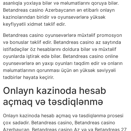
asanlıqla yoxlaya bilər və məlumatlarını qoruya bilər.
Betandreas casino Azerbaycanın ən etibarlı onlayn
kazinolarından biridir və oyunsevərlərə yüksək
keyfiyyətli xidmət təklif edir.
Betandreas casino oyunsevərlərə müxtəlif promosyon
və bonuslar təklif edir. Betandreas casino az saytında
istifadəçilər öz hesablarını doldura bilər və müxtəlif
oyunlarda iştirak edə bilər. Betandreas casino online
oyunsevərlərə ən yaxşı oyunları təqdim edir və onların
məlumatlarının qorunması üçün ən yüksək səviyyəli
tədbirlər həyata keçirir.
Onlayn kazinoda hesab
açmaq və təsdiqlənmə
Onlayn kazinoda hesab açmaq və təsdiqlənmə prosesi
çox sadədir. Betandreas casino, Betandreas casino
Azerbaycan, Betandreas casino Az və ya Betandreas 27