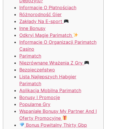
Depozytu?
Informacje O Płatnościach
Różnorodność Gier
Zakłady Na E-sport
Inne Bonusy
Odkryj Magię Parimatch
Informacje O Organizacji Parimatch
Casino
Parimatch
Niezrównane Wrażenia Z Gry
Bezpieczeństwo
Lista Najlepszych Habgier
Parimatch
Aplikacja Mobilna Parimatch
Bonusy I Promocje
Popularne Gry
Wspaniałe Bonusy My Partner And I
Oferty Promocyjne
Bonus Powitalny Thirty Gbp