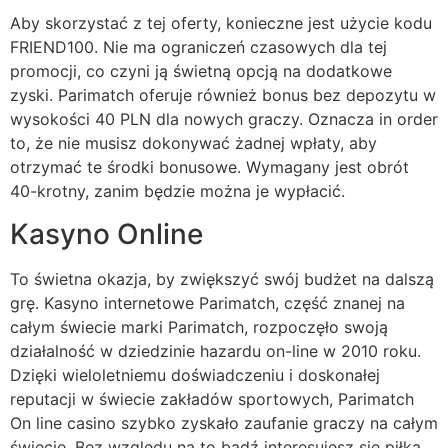
Aby skorzystać z tej oferty, konieczne jest użycie kodu
FRIEND100. Nie ma ograniczeń czasowych dla tej
promocji, co czyni ją świetną opcją na dodatkowe
zyski. Parimatch oferuje również bonus bez depozytu w
wysokości 40 PLN dla nowych graczy. Oznacza in order
to, że nie musisz dokonywać żadnej wpłaty, aby
otrzymać te środki bonusowe. Wymagany jest obrót
40-krotny, zanim będzie można je wypłacić.
Kasyno Online
To świetna okazja, by zwiększyć swój budżet na dalszą
grę. Kasyno internetowe Parimatch, część znanej na
całym świecie marki Parimatch, rozpoczęło swoją
działalność w dziedzinie hazardu on-line w 2010 roku.
Dzięki wieloletniemu doświadczeniu i doskonałej
reputacji w świecie zakładów sportowych, Parimatch
On line casino szybko zyskało zaufanie graczy na całym
świecie. Bez względu na to bądź interesujesz się piłką