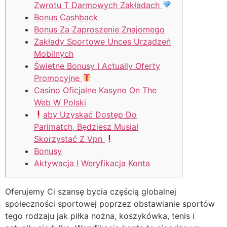
Zwrotu T Darmowych Zakładach
Bonus Cashback
Bonus Za Zaproszenie Znajomego
Zakłady Sportowe Unces Urządzeń
Mobilnych
Świetne Bonusy I Actually Oferty
Promocyjne
Casino Oficjalne Kasyno On The
Web W Polski
aby Uzyskać Dostęp Do
Parimatch, Będziesz Musiał
Skorzystać Z Vpn
Bonusy
Aktywacja I Weryfikacja Konta
Oferujemy Ci szansę bycia częścią globalnej
społeczności sportowej poprzez obstawianie sportów
tego rodzaju jak piłka nożna, koszykówka, tenis i