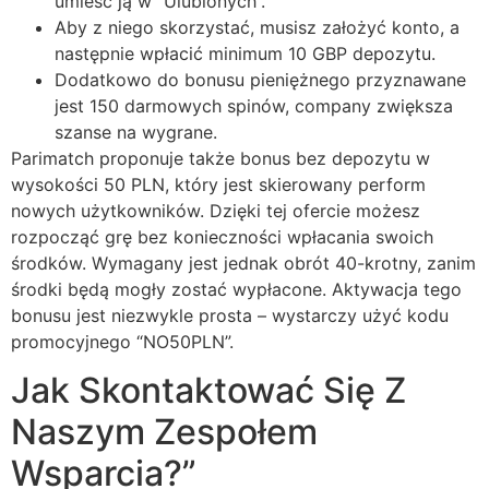
umieść ją w “Ulubionych”.
Aby z niego skorzystać, musisz założyć konto, a
następnie wpłacić minimum 10 GBP depozytu.
Dodatkowo do bonusu pieniężnego przyznawane
jest 150 darmowych spinów, company zwiększa
szanse na wygrane.
Parimatch proponuje także bonus bez depozytu w
wysokości 50 PLN, który jest skierowany perform
nowych użytkowników. Dzięki tej ofercie możesz
rozpocząć grę bez konieczności wpłacania swoich
środków. Wymagany jest jednak obrót 40-krotny, zanim
środki będą mogły zostać wypłacone. Aktywacja tego
bonusu jest niezwykle prosta – wystarczy użyć kodu
promocyjnego “NO50PLN”.
Jak Skontaktować Się Z
Naszym Zespołem
Wsparcia?”