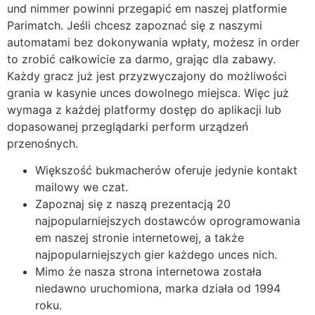
und nimmer powinni przegapić em naszej platformie
Parimatch. Jeśli chcesz zapoznać się z naszymi
automatami bez dokonywania wpłaty, możesz in order
to zrobić całkowicie za darmo, grając dla zabawy.
Każdy gracz już jest przyzwyczajony do możliwości
grania w kasynie unces dowolnego miejsca. Więc już
wymaga z każdej platformy dostęp do aplikacji lub
dopasowanej przeglądarki perform urządzeń
przenośnych.
Większość bukmacherów oferuje jedynie kontakt
mailowy we czat.
Zapoznaj się z naszą prezentacją 20
najpopularniejszych dostawców oprogramowania
em naszej stronie internetowej, a także
najpopularniejszych gier każdego unces nich.
Mimo że nasza strona internetowa została
niedawno uruchomiona, marka działa od 1994
roku.