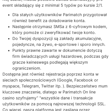
event składający się z minimal 5 typów po kursie 2/1.
Dla stałych użytkowników Parimatch przygotował
również benefit za doładowanie konta.
Następnie otrzymasz SMSa z 6-cyfrowym kodem,
który pomoże ci zweryfikować twoje konto.
Do Twojej dyspozycji są zakłady akumulacyjne,
pojedyncze, na żywo, e-sportowe i sporo innych.
Punkty prawne zawarte w dokumencie dotyczą
firm świadczących usługi hazardowe, podczas gdy
gracze keineswegs podlegają większym
ograniczeniom.
Dostępna jest również rejestracja poprzez konta w
sieciach społecznościowych (Google, Facebook or
myspace, Telegram, Twitter itp. ). Bezpieczeństwo mum
kluczowe znaczenie, dlatego w Parimatch On line
casino szyfrujemy” “wszystkie dane i transakcje
użytkowników za pomocą najnowszej technologii SSL.
Co więcej, nasza platforma jest zasilana przez