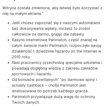
Witryna została zmieniona, aby łatwiej było korzystać z
niej na małym ekranie.”
Jeśli chcesz zapoznać się z naszymi automatami
bez dokonywania wpłaty, możesz to zrobić
całkowicie za darmo, grając dla zabawy.
Kasyno internetowe Parimatch, część znanej na
całym świecie marki Parimatch, rozpoczęło swoją
działalność t dziedzinie hazardu on the internet w
2010 roku.
Nasi pracownicy przechodzą specjalne szkolenia i
posiadają dogłębną wiedzę z zakresu zakładów
sportowych i hazardu.
Od bonusów powitalnych” “po darmowe spiny i
actually cashback – chollo Parimatch jest
dostosowana do potrzeb każdego gracza.
Parimatch przywiązuje dużą wagę do ochrony
Twoich danych.