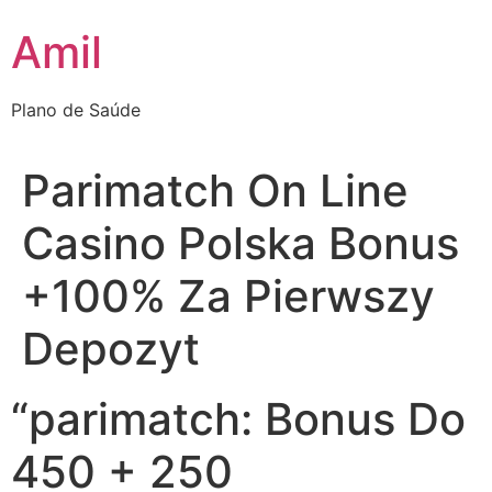
Ir
Amil
para
o
conteúdo
Plano de Saúde
Parimatch On Line
Casino Polska Bonus
+100% Za Pierwszy
Depozyt
“parimatch: Bonus Do
450 + 250