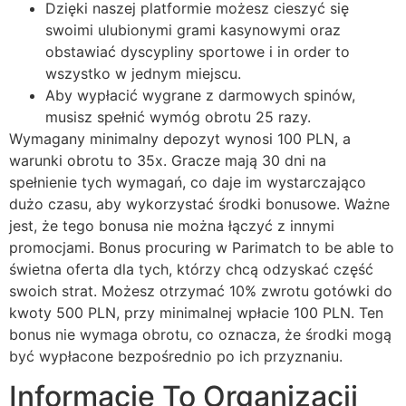
Dzięki naszej platformie możesz cieszyć się
swoimi ulubionymi grami kasynowymi oraz
obstawiać dyscypliny sportowe i in order to
wszystko w jednym miejscu.
Aby wypłacić wygrane z darmowych spinów,
musisz spełnić wymóg obrotu 25 razy.
Wymagany minimalny depozyt wynosi 100 PLN, a
warunki obrotu to 35x. Gracze mają 30 dni na
spełnienie tych wymagań, co daje im wystarczająco
dużo czasu, aby wykorzystać środki bonusowe. Ważne
jest, że tego bonusa nie można łączyć z innymi
promocjami. Bonus procuring w Parimatch to be able to
świetna oferta dla tych, którzy chcą odzyskać część
swoich strat. Możesz otrzymać 10% zwrotu gotówki do
kwoty 500 PLN, przy minimalnej wpłacie 100 PLN. Ten
bonus nie wymaga obrotu, co oznacza, że środki mogą
być wypłacone bezpośrednio po ich przyznaniu.
Informacje To Organizacji