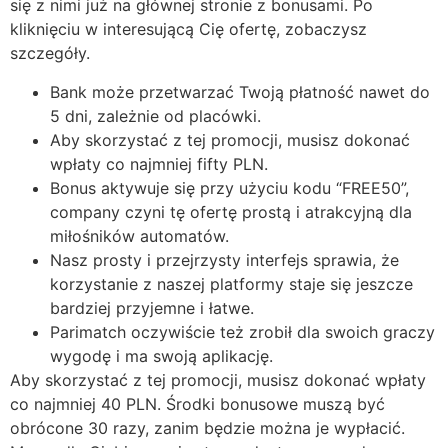
się z nimi już na głównej stronie z bonusami. Po
kliknięciu w interesującą Cię ofertę, zobaczysz
szczegóły.
Bank może przetwarzać Twoją płatność nawet do
5 dni, zależnie od placówki.
Aby skorzystać z tej promocji, musisz dokonać
wpłaty co najmniej fifty PLN.
Bonus aktywuje się przy użyciu kodu “FREE50”,
company czyni tę ofertę prostą i atrakcyjną dla
miłośników automatów.
Nasz prosty i przejrzysty interfejs sprawia, że
korzystanie z naszej platformy staje się jeszcze
bardziej przyjemne i łatwe.
Parimatch oczywiście też zrobił dla swoich graczy
wygodę i ma swoją aplikację.
Aby skorzystać z tej promocji, musisz dokonać wpłaty
co najmniej 40 PLN. Środki bonusowe muszą być
obrócone 30 razy, zanim będzie można je wypłacić.