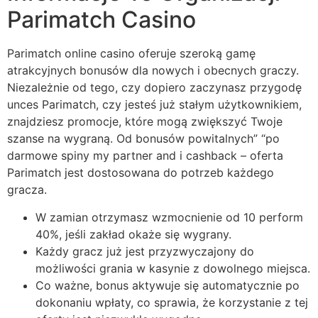
Parimatch Casino
Parimatch online casino oferuje szeroką gamę
atrakcyjnych bonusów dla nowych i obecnych graczy.
Niezależnie od tego, czy dopiero zaczynasz przygodę
unces Parimatch, czy jesteś już stałym użytkownikiem,
znajdziesz promocje, które mogą zwiększyć Twoje
szanse na wygraną. Od bonusów powitalnych” “po
darmowe spiny my partner and i cashback – oferta
Parimatch jest dostosowana do potrzeb każdego
gracza.
W zamian otrzymasz wzmocnienie od 10 perform
40%, jeśli zakład okaże się wygrany.
Każdy gracz już jest przyzwyczajony do
możliwości grania w kasynie z dowolnego miejsca.
Co ważne, bonus aktywuje się automatycznie po
dokonaniu wpłaty, co sprawia, że korzystanie z tej