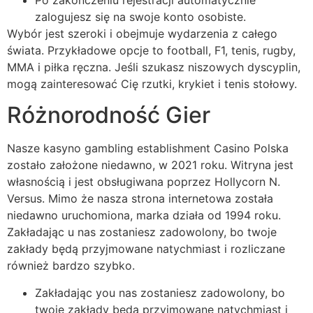
zalogujesz się na swoje konto osobiste.
Wybór jest szeroki i obejmuje wydarzenia z całego
świata. Przykładowe opcje to football, F1, tenis, rugby,
MMA i piłka ręczna. Jeśli szukasz niszowych dyscyplin,
mogą zainteresować Cię rzutki, krykiet i tenis stołowy.
Różnorodność Gier
Nasze kasyno gambling establishment Casino Polska
zostało założone niedawno, w 2021 roku. Witryna jest
własnością i jest obsługiwana poprzez Hollycorn N.
Versus. Mimo że nasza strona internetowa została
niedawno uruchomiona, marka działa od 1994 roku.
Zakładając u nas zostaniesz zadowolony, bo twoje
zakłady będą przyjmowane natychmiast i rozliczane
również bardzo szybko.
Zakładając you nas zostaniesz zadowolony, bo
twoje zakłady będą przyjmowane natychmiast i