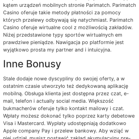
kątem urządzeń mobilnych stronie Parimatch. Parimatch
Casino oferuje takie metody płatności za pomocy
których przelewy odbywają się natychmiast. Parimatch
Casino oferuje wirtualne cool z możliwością zakładów.
Niżej przedstawione typy sportów wirtualnych em
prawdziwe pieniądze. Nawigacja po platformie jest
wyjątkowo prosta my partner and i intuicyjna.
Inne Bonusy
Stale dodaje nowe dyscypliny do swojej oferty, a w
ostatnim czasie utworzyło też dedykowaną aplikację
mobilną. Obsługa klienta jest dostępna przez czat, e-
mail, telefon i actually social media. Większość
bukmacherów oferuje tylko kontakt mailowy i czat.
Wpłaty możesz dokonać tylko poprzez karty debetowe
Visa i Mastercard. Wypłaty udostępniają dodatkowo
Apple company Pay i przelew bankowy. Aby wziąć w
niej udział, musisz postawić zakład akumulacyjny pre-