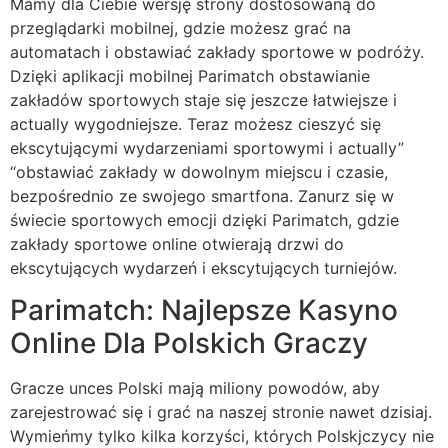
Mamy dla Ciebie wersję strony dostosowaną do
przeglądarki mobilnej, gdzie możesz grać na
automatach i obstawiać zakłady sportowe w podróży.
Dzięki aplikacji mobilnej Parimatch obstawianie
zakładów sportowych staje się jeszcze łatwiejsze i
actually wygodniejsze. Teraz możesz cieszyć się
ekscytującymi wydarzeniami sportowymi i actually”
“obstawiać zakłady w dowolnym miejscu i czasie,
bezpośrednio ze swojego smartfona. Zanurz się w
świecie sportowych emocji dzięki Parimatch, gdzie
zakłady sportowe online otwierają drzwi do
ekscytujących wydarzeń i ekscytujących turniejów.
Parimatch: Najlepsze Kasyno
Online Dla Polskich Graczy
Gracze unces Polski mają miliony powodów, aby
zarejestrować się i grać na naszej stronie nawet dzisiaj.
Wymieńmy tylko kilka korzyści, których Polskjczycy nie