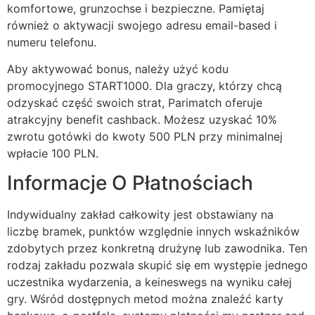
komfortowe, grunzochse i bezpieczne. Pamiętaj
również o aktywacji swojego adresu email-based i
numeru telefonu.
Aby aktywować bonus, należy użyć kodu
promocyjnego START1000. Dla graczy, którzy chcą
odzyskać część swoich strat, Parimatch oferuje
atrakcyjny benefit cashback. Możesz uzyskać 10%
zwrotu gotówki do kwoty 500 PLN przy minimalnej
wpłacie 100 PLN.
Informacje O Płatnościach
Indywidualny zakład całkowity jest obstawiany na
liczbę bramek, punktów względnie innych wskaźników
zdobytych przez konkretną drużynę lub zawodnika. Ten
rodzaj zakładu pozwala skupić się em występie jednego
uczestnika wydarzenia, a keineswegs na wyniku całej
gry. Wśród dostępnych metod można znaleźć karty