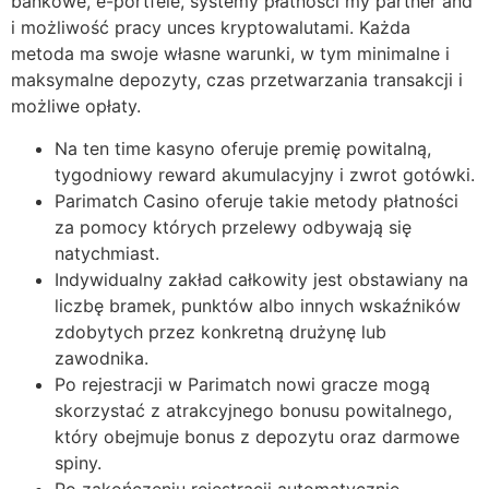
bankowe, e-portfele, systemy płatności my partner and
i możliwość pracy unces kryptowalutami. Każda
metoda ma swoje własne warunki, w tym minimalne i
maksymalne depozyty, czas przetwarzania transakcji i
możliwe opłaty.
Na ten time kasyno oferuje premię powitalną,
tygodniowy reward akumulacyjny i zwrot gotówki.
Parimatch Casino oferuje takie metody płatności
za pomocy których przelewy odbywają się
natychmiast.
Indywidualny zakład całkowity jest obstawiany na
liczbę bramek, punktów albo innych wskaźników
zdobytych przez konkretną drużynę lub
zawodnika.
Po rejestracji w Parimatch nowi gracze mogą
skorzystać z atrakcyjnego bonusu powitalnego,
który obejmuje bonus z depozytu oraz darmowe
spiny.
Po zakończeniu rejestracji automatycznie