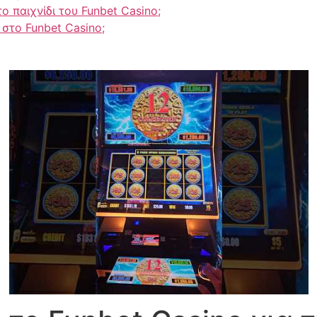
ο παιχνίδι του Funbet Casino;
στο Funbet Casino;