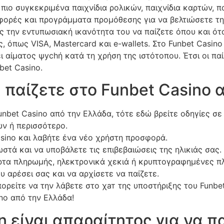
ιο συγκεκριμένα παιχνίδια ρολικών, παιχνίδια καρτών, πα
ρές και προγράμματα προμόθεσης για να βελτιώσετε την 
ς την εντυπωσιακή ικανότητα του να παίζετε όπου και ότ
 όπως VISA, Mastercard και e-wallets. Στο Funbet Casin
ι αίματος ψychή κατά τη χρήση της ιστότοπου. Έτσι οι π
bet Casino.
 παίζετε στο Funbet Casino 
Funbet Casino από την Ελλάδα, τότε εδώ βρείτε οδηγίες σ
ών ή περισσότερο.
sino και λαβήτε ένα νέο χρήστη προσφορά.
τά και να υποβάλετε τις επιβεβαιώσεις της ηλικιάς σας.
ρτα πληρωμής, ηλεκτρονικά χεκιά ή κρυπτογραφημένες π
ου αρέσει σας και να αρχίσετε να παίζετε.
ορείτε να την λάβετε στο χат της υποστήριξης του Funbet
no από την Ελλάδα!
 είναι απαραίτητος για να π