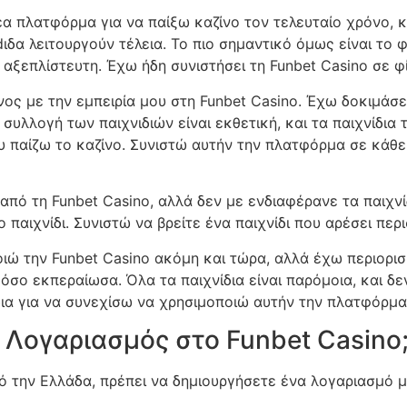
α πλατφόρμα για να παίξω καζίνο τον τελευταίο χρόνο, κ
ιδα λειτουργούν τέλεια. Το πιο σημαντικό όμως είναι το 
 αξεπλίστευτη. Έχω ήδη συνιστήσει τη Funbet Casino σε φ
νος με την εμπειρία μου στη Funbet Casino. Έχω δοκιμάσει
συλλογή των παιχνιδιών είναι εκθετική, και τα παιχνίδια 
παίζω το καζίνο. Συνιστώ αυτήν την πλατφόρμα σε κάθε 
από τη Funbet Casino, αλλά δεν με ενδιαφέρανε τα παιχνίδ
 παιχνίδι. Συνιστώ να βρείτε ένα παιχνίδι που αρέσει περ
ιώ την Funbet Casino ακόμη και τώρα, αλλά έχω περιορισ
όσο εκπεραίωσα. Όλα τα παιχνίδια είναι παρόμοια, και δ
δια για να συνεχίσω να χρησιμοποιώ αυτήν την πλατφόρμα
; Λογαριασμός στο Funbet Casino
πό την Ελλάδα, πρέπει να δημιουργήσετε ένα λογαριασμό 