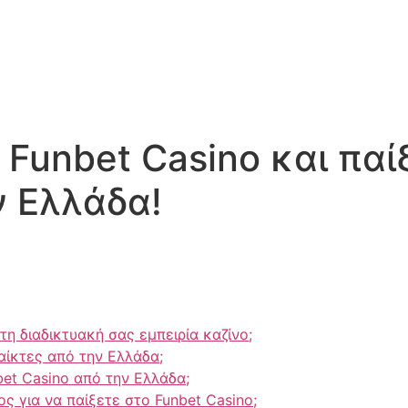
 Funbet Casino και παί
ν Ελλάδα!
 τη διαδικτυακή σας εμπειρία καζίνο;
αίκτες από την Ελλάδα;
bet Casino από την Ελλάδα;
ος για να παίξετε στο Funbet Casino;