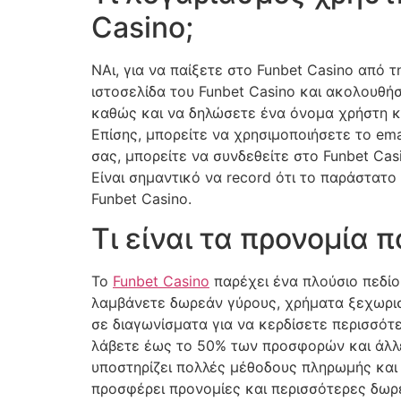
Casino;
NAι, για να παίξετε στο Funbet Casino από 
ιστοσελίδα του Funbet Casino και ακολουθή
καθώς και να δηλώσετε ένα όνομα χρήστη κ
Επίσης, μπορείτε να χρησιμοποιήσετε το em
σας, μπορείτε να συνδεθείτε στο Funbet Casi
Είναι σημαντικό να record ότι το παράστατο
Funbet Casino.
Τι είναι τα προνομία 
Το
Funbet Casino
παρέχει ένα πλούσιο πεδίο
λαμβάνετε δωρεάν γύρους, χρήματα ξεχωρισ
σε διαγωνίσματα για να κερδίσετε περισσότ
λάβετε έως το 50% των προσφορών και άλλες
υποστηρίζει πολλές μέθοδους πληρωμής και 
προσφέρει προνομίες και περισσότερες δωρ