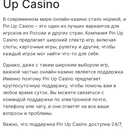
Up Casino
В современном мире онлайн-казино стало нормой, и
Pin Up Casino – это один из лучших вариантов для
игроков из России и других стран. Компания Pin Up
Casino предлагает широкий спектр игр, включая
слоты, карточные игры, рулетку и другие, чтобы
каждый игрок мог найти что-то для себя.
Однако, даже с таким широким выбором игр,
важной частью онлайн-казино является поддержка.
Именно поэтому Pin Up Casino предлагает
круглосуточную поддержку, чтобы помочь вам в
любое время суток. Вы можете связаться с
командой поддержки по электронной почте,
телефону или чату, и они ответят на все ваши
вопросы и проблемы.
Важно, что поддержка Pin Up Casino доступна 24/7,