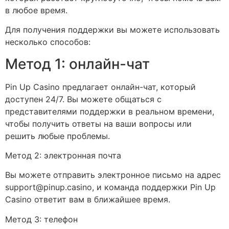
в любое время.
Для получения поддержки вы можете использовать
несколько способов:
Метод 1: онлайн-чат
Pin Up Casino предлагает онлайн-чат, который
доступен 24/7. Вы можете общаться с
представителями поддержки в реальном времени,
чтобы получить ответы на ваши вопросы или
решить любые проблемы.
Метод 2: электронная почта
Вы можете отправить электронное письмо на адрес
support@pinup.casino, и команда поддержки Pin Up
Casino ответит вам в ближайшее время.
Метод 3: телефон