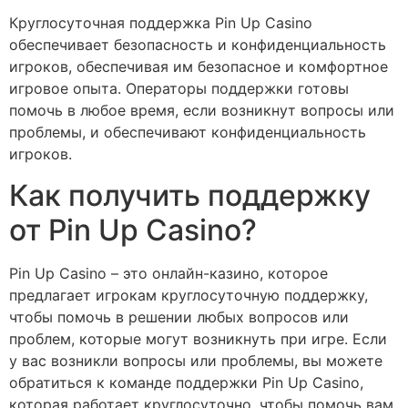
Круглосуточная поддержка Pin Up Casino
обеспечивает безопасность и конфиденциальность
игроков, обеспечивая им безопасное и комфортное
игровое опыта. Операторы поддержки готовы
помочь в любое время, если возникнут вопросы или
проблемы, и обеспечивают конфиденциальность
игроков.
Как получить поддержку
от Pin Up Casino?
Pin Up Casino – это онлайн-казино, которое
предлагает игрокам круглосуточную поддержку,
чтобы помочь в решении любых вопросов или
проблем, которые могут возникнуть при игре. Если
у вас возникли вопросы или проблемы, вы можете
обратиться к команде поддержки Pin Up Casino,
которая работает круглосуточно, чтобы помочь вам