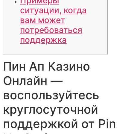
Примеры
ситуации, когда
вам может
потребоваться
поддержка
Пин Ап Казино
Онлайн —
воспользуйтесь
круглосуточной
поддержкой от Pin