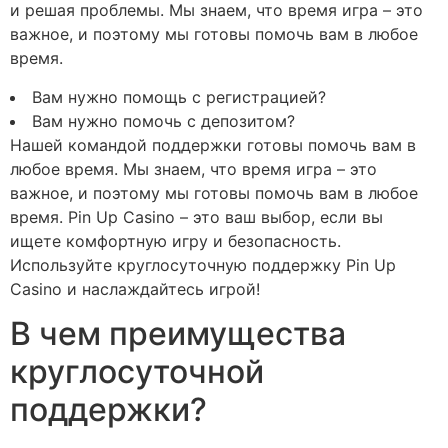
и решая проблемы. Мы знаем, что время игра – это
важное, и поэтому мы готовы помочь вам в любое
время.
Вам нужно помощь с регистрацией?
Вам нужно помочь с депозитом?
Нашей командой поддержки готовы помочь вам в
любое время. Мы знаем, что время игра – это
важное, и поэтому мы готовы помочь вам в любое
время. Pin Up Casino – это ваш выбор, если вы
ищете комфортную игру и безопасность.
Используйте круглосуточную поддержку Pin Up
Casino и наслаждайтесь игрой!
В чем преимущества
круглосуточной
поддержки?