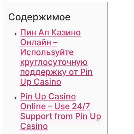
Содержимое
Пин Ап Казино
Онлайн –
Используйте
круглосуточную
поддержку от Pin
Up Casino
Pin Up Casino
Online – Use 24/7
Support from Pin Up
Casino