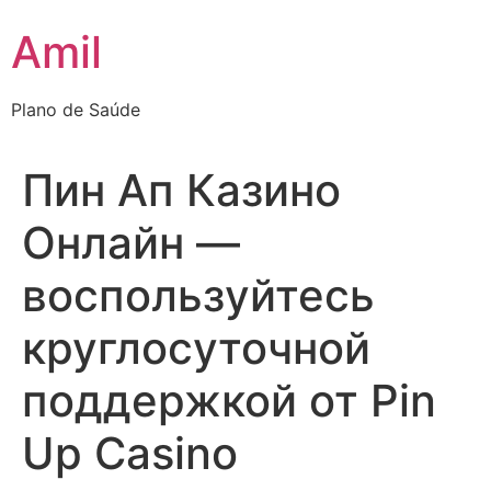
Ir
Amil
para
o
conteúdo
Plano de Saúde
Пин Ап Казино
Онлайн —
воспользуйтесь
круглосуточной
поддержкой от Pin
Up Casino