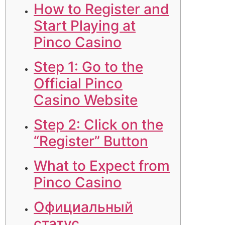
How to Register and
Start Playing at
Pinco Casino
Step 1: Go to the
Official Pinco
Casino Website
Step 2: Click on the
“Register” Button
What to Expect from
Pinco Casino
Официальный
статус