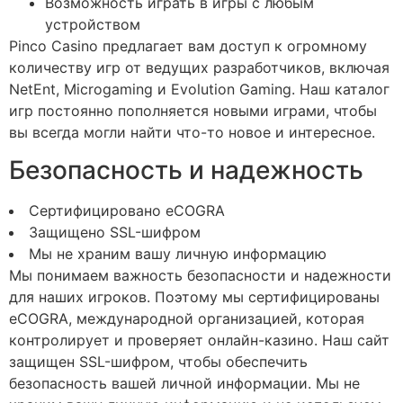
Возможность играть в игры с любым
устройством
Pinco Casino предлагает вам доступ к огромному
количеству игр от ведущих разработчиков, включая
NetEnt, Microgaming и Evolution Gaming. Наш каталог
игр постоянно пополняется новыми играми, чтобы
вы всегда могли найти что-то новое и интересное.
Безопасность и надежность
Сертифицировано eCOGRA
Защищено SSL-шифром
Мы не храним вашу личную информацию
Мы понимаем важность безопасности и надежности
для наших игроков. Поэтому мы сертифицированы
eCOGRA, международной организацией, которая
контролирует и проверяет онлайн-казино. Наш сайт
защищен SSL-шифром, чтобы обеспечить
безопасность вашей личной информации. Мы не