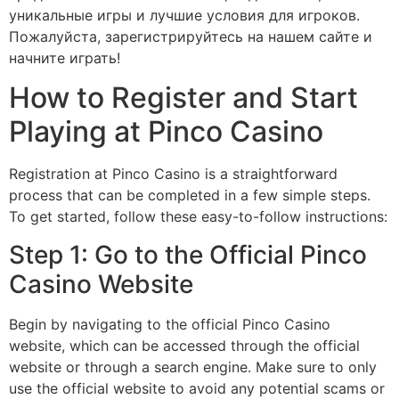
уникальные игры и лучшие условия для игроков.
Пожалуйста, зарегистрируйтесь на нашем сайте и
начните играть!
How to Register and Start
Playing at Pinco Casino
Registration at Pinco Casino is a straightforward
process that can be completed in a few simple steps.
To get started, follow these easy-to-follow instructions:
Step 1: Go to the Official Pinco
Casino Website
Begin by navigating to the official Pinco Casino
website, which can be accessed through the official
website or through a search engine. Make sure to only
use the official website to avoid any potential scams or