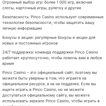
Огромный выбор игр: более 1 000 игр, включая
слоты, карточные игры, рулетку и другие
Безопасность: Pinco Casino использует современные
технологии безопасности, чтобы защитить вашу
личную информацию
Бонусы и акции: регулярные бонусы и акции для
новых и постоянных игроков
24/7 поддержка: команда поддержки Pinco Casino
работает круглосуточно, чтобы помочь вам в любое
время
Pinco Casino – это официальный сайт, поэтому вы
можете быть уверены в том, что играете на
официальном ресурсе, а не на подделке. Если вы
ищете играть в Pinco Casino, но не можете
доступаться официальному сайту, вы можете
использовать зеркало Pinco Casino, чтобы играть в