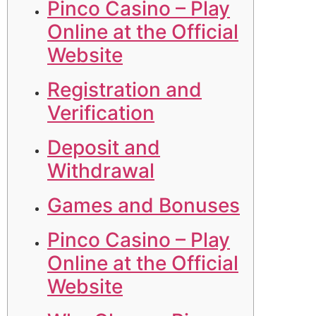
Pinco Casino – Play
Online at the Official
Website
Registration and
Verification
Deposit and
Withdrawal
Games and Bonuses
Pinco Casino – Play
Online at the Official
Website