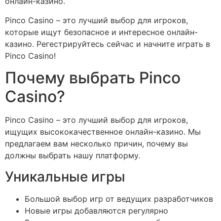
онлайн-казино.
Pinco Casino – это лучший выбор для игроков,
которые ищут безопасное и интересное онлайн-
казино. Регестрируйтесь сейчас и начните играть в
Pinco Casino!
Почему выбрать Pinco
Casino?
Pinco Casino – это лучший выбор для игроков,
ищущих высококачественное онлайн-казино. Мы
предлагаем вам несколько причин, почему вы
должны выбрать нашу платформу.
Уникальные игры
Большой выбор игр от ведущих разработчиков
Новые игры добавляются регулярно