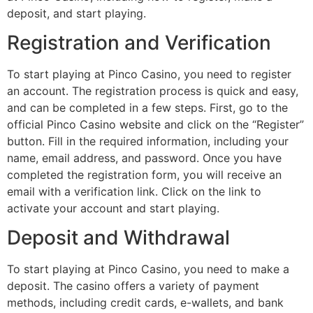
deposit, and start playing.
Registration and Verification
To start playing at Pinco Casino, you need to register
an account. The registration process is quick and easy,
and can be completed in a few steps. First, go to the
official Pinco Casino website and click on the “Register”
button. Fill in the required information, including your
name, email address, and password. Once you have
completed the registration form, you will receive an
email with a verification link. Click on the link to
activate your account and start playing.
Deposit and Withdrawal
To start playing at Pinco Casino, you need to make a
deposit. The casino offers a variety of payment
methods, including credit cards, e-wallets, and bank