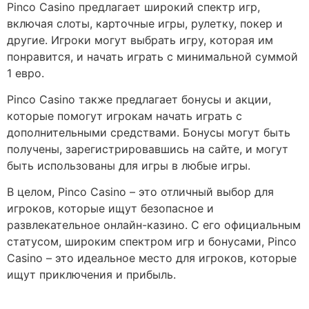
Pinco Casino предлагает широкий спектр игр,
включая слоты, карточные игры, рулетку, покер и
другие. Игроки могут выбрать игру, которая им
понравится, и начать играть с минимальной суммой
1 евро.
Pinco Casino также предлагает бонусы и акции,
которые помогут игрокам начать играть с
дополнительными средствами. Бонусы могут быть
получены, зарегистрировавшись на сайте, и могут
быть использованы для игры в любые игры.
В целом, Pinco Casino – это отличный выбор для
игроков, которые ищут безопасное и
развлекательное онлайн-казино. С его официальным
статусом, широким спектром игр и бонусами, Pinco
Casino – это идеальное место для игроков, которые
ищут приключения и прибыль.