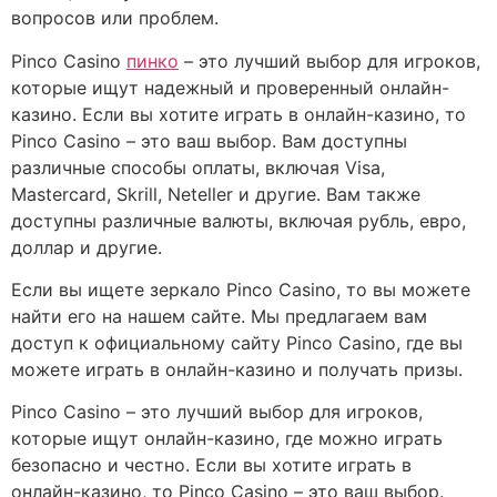
вопросов или проблем.
Pinco Casino
пинко
– это лучший выбор для игроков,
которые ищут надежный и проверенный онлайн-
казино. Если вы хотите играть в онлайн-казино, то
Pinco Casino – это ваш выбор. Вам доступны
различные способы оплаты, включая Visa,
Mastercard, Skrill, Neteller и другие. Вам также
доступны различные валюты, включая рубль, евро,
доллар и другие.
Если вы ищете зеркало Pinco Casino, то вы можете
найти его на нашем сайте. Мы предлагаем вам
доступ к официальному сайту Pinco Casino, где вы
можете играть в онлайн-казино и получать призы.
Pinco Casino – это лучший выбор для игроков,
которые ищут онлайн-казино, где можно играть
безопасно и честно. Если вы хотите играть в
онлайн-казино, то Pinco Casino – это ваш выбор.