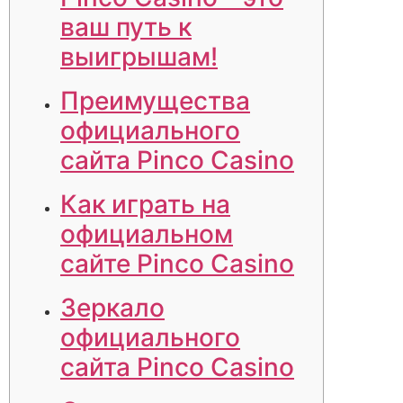
ваш путь к
выигрышам!
Преимущества
официального
сайта Pinco Casino
Как играть на
официальном
сайте Pinco Casino
Зеркало
официального
сайта Pinco Casino