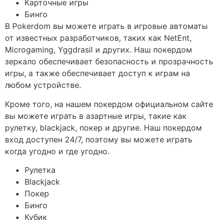
Карточные игры
Бинго
В Pokerdom вы можете играть в игровые автоматы
от известных разработчиков, таких как NetEnt,
Microgaming, Yggdrasil и других. Наш покердом
зеркало обеспечивает безопасность и прозрачность
игры, а также обеспечивает доступ к играм на
любом устройстве.
Кроме того, на нашем покердом официальном сайте
вы можете играть в азартные игры, такие как
рулетку, blackjack, покер и другие. Наш покердом
вход доступен 24/7, поэтому вы можете играть
когда угодно и где угодно.
Рулетка
Blackjack
Покер
Бинго
Кубик