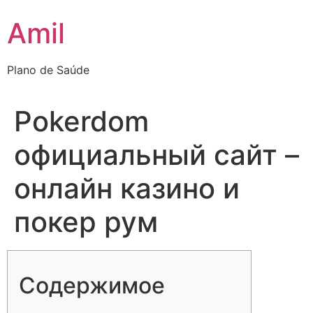
Ir
Amil
para
o
conteúdo
Plano de Saúde
Pokerdom
официальный сайт –
онлайн казино и
покер рум
Содержимое