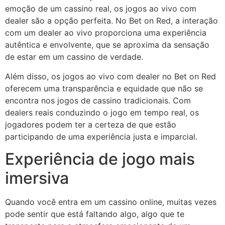
emoção de um cassino real, os jogos ao vivo com
dealer são a opção perfeita. No Bet on Red, a interação
com um dealer ao vivo proporciona uma experiência
autêntica e envolvente, que se aproxima da sensação
de estar em um cassino de verdade.
Além disso, os jogos ao vivo com dealer no Bet on Red
oferecem uma transparência e equidade que não se
encontra nos jogos de cassino tradicionais. Com
dealers reais conduzindo o jogo em tempo real, os
jogadores podem ter a certeza de que estão
participando de uma experiência justa e imparcial.
Experiência de jogo mais
imersiva
Quando você entra em um cassino online, muitas vezes
pode sentir que está faltando algo, algo que te