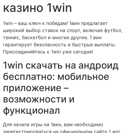
казино 1win
1win – ваш ключ к победам! 1вин предлагает
широкий выбор ставок на спорт, включая футбол,
теннис, баскетбол и многие другие. 1 вин
гарантирует безопасность и быстрые выплаты.
Присоединяйтесь к 1win уже сегодня!
1win скачать на андроид
бесплатно: мобильное
приложение –
возможности и
функционал
Для начала игры на 1вин, вам необходимо
зарегистрироваться на официальном сайте 1 win.