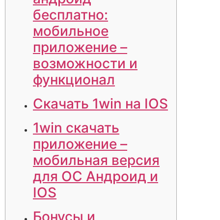
бесплатно:
мобильное
приложение –
возможности и
функционал
Скачать 1win на IOS
1win скачать
приложение –
мобильная версия
для ОС Андроид и
IOS
Бонусы и