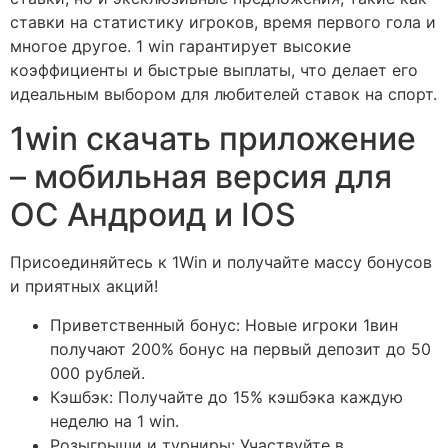
ставки на статистику игроков, время первого гола и
многое другое. 1 win гарантирует высокие
коэффициенты и быстрые выплаты, что делает его
идеальным выбором для любителей ставок на спорт.
1win скачать приложение
– мобильная версия для
ОС Андроид и IOS
Присоединяйтесь к 1Win и получайте массу бонусов
и приятных акций!
Приветственный бонус: Новые игроки 1вин
получают 200% бонус на первый депозит до 50
000 рублей.
Кэшбэк: Получайте до 15% кэшбэка каждую
неделю на 1 win.
Розыгрыши и турниры: Участвуйте в