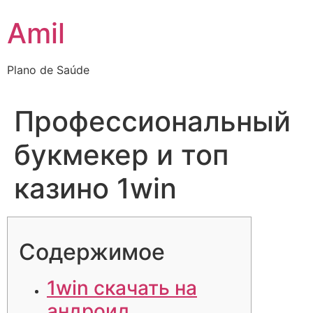
Ir
Amil
para
o
conteúdo
Plano de Saúde
Профессиональный
букмекер и топ
казино 1win
Содержимое
1win скачать на
андроид