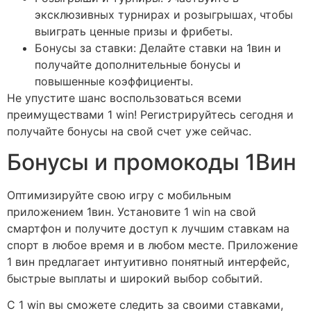
эксклюзивных турнирах и розыгрышах, чтобы
выиграть ценные призы и фрибеты.
Бонусы за ставки: Делайте ставки на 1вин и
получайте дополнительные бонусы и
повышенные коэффициенты.
Не упустите шанс воспользоваться всеми
преимуществами 1 win! Регистрируйтесь сегодня и
получайте бонусы на свой счет уже сейчас.
Бонусы и промокоды 1Вин
Оптимизируйте свою игру с мобильным
приложением 1вин. Установите 1 win на свой
смартфон и получите доступ к лучшим ставкам на
спорт в любое время и в любом месте. Приложение
1 вин предлагает интуитивно понятный интерфейс,
быстрые выплаты и широкий выбор событий.
С 1 win вы сможете следить за своими ставками,