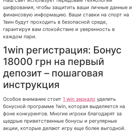
Наш сайт использует передовые технологии
шифрования, чтобы защитить ваши личные данные и
финансовую информацию. Ваши ставки на спорт на
1вин будут проходить в безопасной среде,
гарантируя вам спокойствие и уверенность в
каждом пари.
1win регистрация: Бонус
18000 грн на первый
депозит – пошаговая
инструкция
Особое внимание стоит
1 win зеркало
уделить
бонусной программе 1win, которая выделяется на
фоне конкурентов. Многие игроки благодарят за
щедрые приветственные бонусы и регулярные
акции, которые делают игру еще более выгодной.