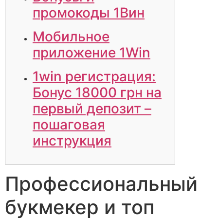
промокоды 1Вин
Мобильное
приложение 1Win
1win регистрация:
Бонус 18000 грн на
первый депозит –
пошаговая
инструкция
Профессиональный
букмекер и топ